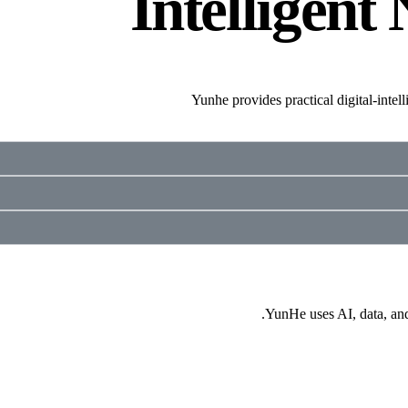
Intelligent
Yunhe provides practical digital-intel
YunHe uses AI, data, and 