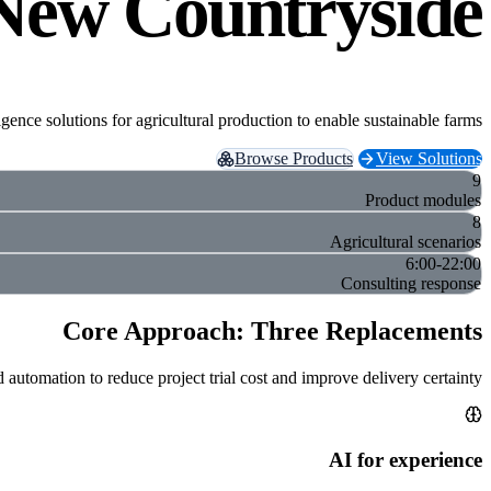
 New Countryside
ligence solutions for agricultural production to enable sustainable farms
Browse Products
View Solutions
9
Product modules
8
Agricultural scenarios
6:00-22:00
Consulting response
Core Approach: Three Replacements
automation to reduce project trial cost and improve delivery certainty.
AI for experience