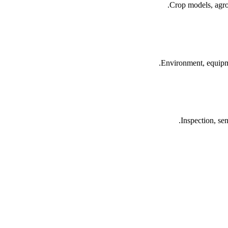
Crop models, agro
Environment, equipme
Inspection, sen