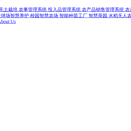
无土栽培
农事管理系统
投入品管理系统
农产品销售管理系统
农
夫球场智慧养护
校园智慧农场
智能种苗工厂
智慧茶园
水稻无人
bout Us