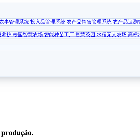
农事管理系统
投入品管理系统
农产品销售管理系统
农产品追溯
慧养护
校园智慧农场
智能种苗工厂
智慧茶园
水稻无人农场
高标
a produção.