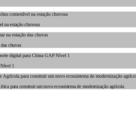
vel na estação chuvosa
 das chuvas
 Nível 1
África para construir um novo ecossistema de modernização agrícola