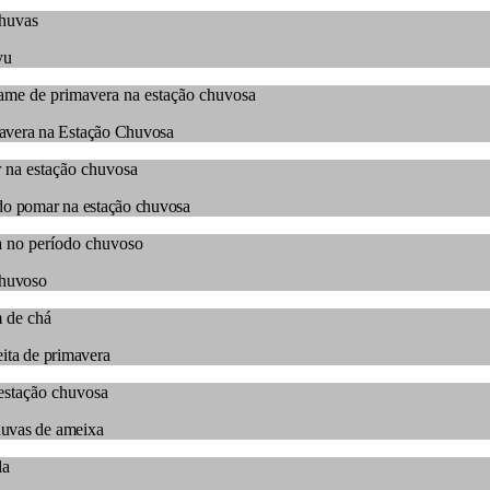
yu
avera na Estação Chuvosa
 do pomar na estação chuvosa
chuvoso
ita de primavera
huvas de ameixa