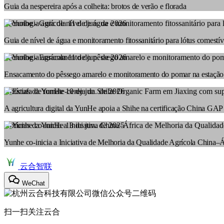
Guia da nespereira após a colheita: brotos de verão e florada
Tecnologia agrícola
11 de jun. de 2026
Guia de nível de água e monitoramento fitossanitário para lótus comestí
Tecnologia agrícola
11 de jun. de 2026
Ensacamento do pêssego amarelo e monitoramento do pomar na estação
Notícias da YunHe
10 de jun. de 2026
A agricultura digital da YunHe apoia a Shihe na certificação China GAP
Notícias da YunHe
13 de jun. de 2025
Yunhe co‑inicia a Iniciativa de Melhoria da Qualidade Agrícola China–
云合智联
WeChat
扫一扫关注云合