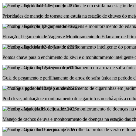
Tecnologia agrícola
13 de jun. de 2026
Prioridades de manejo de tomate em estufa na estação de chuvas do mei
Tecnologia agrícola
12 de jun. de 2026
Floração, Pegamento de Vagens e Monitoramento do Edamame de Prim
Tecnologia agrícola
12 de jun. de 2026
Pontos-chave para o enchimento do kiwi e o monitoramento inteligente
Tecnologia agrícola
12 de jun. de 2026
Guia de pegamento e perfilhamento do arroz de safra única no período 
Tecnologia agrícola
12 de jun. de 2026
Poda leve, adubação e monitoramento de cigarrinhas no chá após a colhe
Tecnologia agrícola
11 de jun. de 2026
Manejo de cachos de uva e monitoramento de doenças na estação das c
Tecnologia agrícola
11 de jun. de 2026