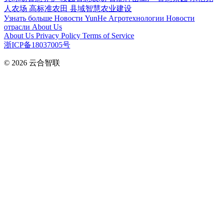
人农场
高标准农田
县域智慧农业建设
Узнать больше
Новости YunHe
Агротехнологии
Новости
отрасли
About Us
About Us
Privacy Policy
Terms of Service
浙ICP备18037005号
© 2026
云合智联