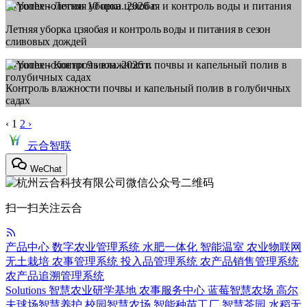
Агротехнологии
10 июн. 2026 г.
Летняя уборка цзяобая и контроль воды и питания в сезон
сливовых дождей
Агротехнологии
9 июн. 2026 г.
Контроль влажности почвы и капельный полив в голубичных
садах
‹
1
2
›
云合智联
WeChat
扫一扫关注云合
产品中心
数字农业管理系统
水肥一体化
智能温室
农业物联网
无土栽培
农事管理系统
投入品管理系统
农产品销售管理系统
农产品追溯管理系统
Solutions
智慧农业研学基地
农事服务中心
蓝莓智慧农场
高尔
夫球场智慧养护
校园智慧农场
智能种苗工厂
智慧茶园
水稻无