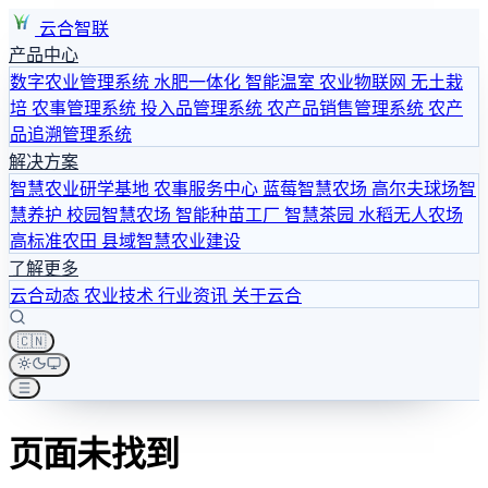
云合智联
产品中心
数字农业管理系统
水肥一体化
智能温室
农业物联网
无土栽
培
农事管理系统
投入品管理系统
农产品销售管理系统
农产
品追溯管理系统
解决方案
智慧农业研学基地
农事服务中心
蓝莓智慧农场
高尔夫球场智
慧养护
校园智慧农场
智能种苗工厂
智慧茶园
水稻无人农场
高标准农田
县域智慧农业建设
了解更多
云合动态
农业技术
行业资讯
关于云合
🇨🇳
页面未找到