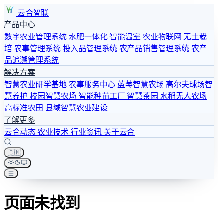
云合智联
产品中心
数字农业管理系统
水肥一体化
智能温室
农业物联网
无土栽
培
农事管理系统
投入品管理系统
农产品销售管理系统
农产
品追溯管理系统
解决方案
智慧农业研学基地
农事服务中心
蓝莓智慧农场
高尔夫球场智
慧养护
校园智慧农场
智能种苗工厂
智慧茶园
水稻无人农场
高标准农田
县域智慧农业建设
了解更多
云合动态
农业技术
行业资讯
关于云合
🇨🇳
页面未找到