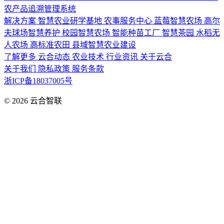
农产品追溯管理系统
解决方案
智慧农业研学基地
农事服务中心
蓝莓智慧农场
高尔
夫球场智慧养护
校园智慧农场
智能种苗工厂
智慧茶园
水稻无
人农场
高标准农田
县域智慧农业建设
了解更多
云合动态
农业技术
行业资讯
关于云合
关于我们
隐私政策
服务条款
浙ICP备18037005号
© 2026
云合智联