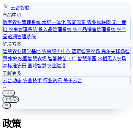
云合智联
产品中心
数字农业管理系统
水肥一体化
智能温室
农业物联网
无土栽
培
农事管理系统
投入品管理系统
农产品销售管理系统
农产
品追溯管理系统
解决方案
智慧农业研学基地
农事服务中心
蓝莓智慧农场
高尔夫球场智
慧养护
校园智慧农场
智能种苗工厂
智慧茶园
水稻无人农场
高标准农田
县域智慧农业建设
了解更多
云合动态
农业技术
行业资讯
关于云合
🇨🇳
政策