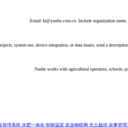
Email: hi@yunhe.com.cn. Include organization name, pro
rojects, system use, device integration, or data issues, send a descript
Yunhe works with agricultural operators, schools, pa
业管理系统
水肥一体化
智能温室
农业物联网
无土栽培
农事管理