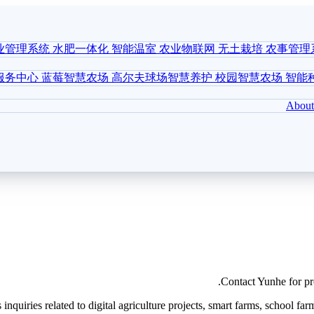
业管理系统
水肥一体化
智能温室
农业物联网
无土栽培
农事管理
服务中心
蓝莓智慧农场
高尔夫球场智慧养护
校园智慧农场
智能
About
Contact Yunhe for pro
inquiries related to digital agriculture projects, smart farms, school f