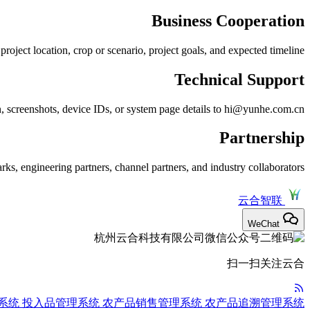
Business Cooperation
ject location, crop or scenario, project goals, and expected timeline.
Technical Support
ion, screenshots, device IDs, or system page details to hi@yunhe.com.cn.
Partnership
rks, engineering partners, channel partners, and industry collaborators.
云合智联
WeChat
扫一扫关注云合
系统
投入品管理系统
农产品销售管理系统
农产品追溯管理系统