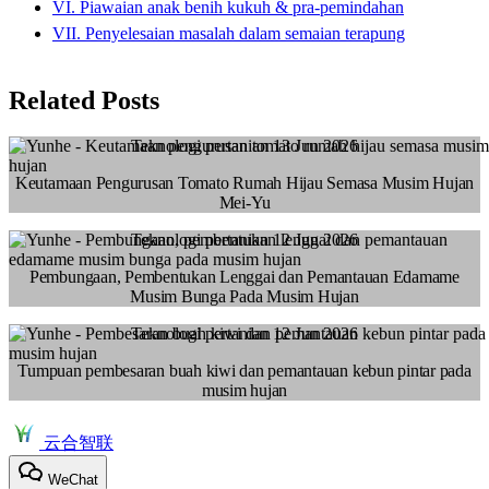
VI. Piawaian anak benih kukuh & pra-pemindahan
VII. Penyelesaian masalah dalam semaian terapung
Related Posts
Teknologi pertanian
13 Jun 2026
Keutamaan Pengurusan Tomato Rumah Hijau Semasa Musim Hujan
Mei-Yu
Teknologi pertanian
12 Jun 2026
Pembungaan, Pembentukan Lenggai dan Pemantauan Edamame
Musim Bunga Pada Musim Hujan
Teknologi pertanian
12 Jun 2026
Tumpuan pembesaran buah kiwi dan pemantauan kebun pintar pada
musim hujan
云合智联
WeChat