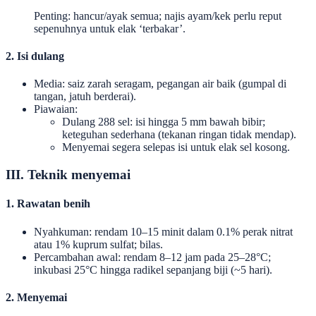
Penting: hancur/ayak semua; najis ayam/kek perlu reput
sepenuhnya untuk elak ‘terbakar’.
2. Isi dulang
Media: saiz zarah seragam, pegangan air baik (gumpal di
tangan, jatuh berderai).
Piawaian:
Dulang 288 sel: isi hingga 5 mm bawah bibir;
keteguhan sederhana (tekanan ringan tidak mendap).
Menyemai segera selepas isi untuk elak sel kosong.
III. Teknik menyemai
1. Rawatan benih
Nyahkuman: rendam 10–15 minit dalam 0.1% perak nitrat
atau 1% kuprum sulfat; bilas.
Percambahan awal: rendam 8–12 jam pada 25–28°C;
inkubasi 25°C hingga radikel sepanjang biji (~5 hari).
2. Menyemai