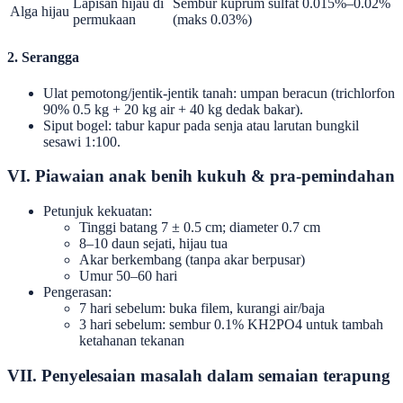
Lapisan hijau di
Sembur kuprum sulfat 0.015%–0.02%
Alga hijau
permukaan
(maks 0.03%)
2. Serangga
Ulat pemotong/jentik-jentik tanah: umpan beracun (trichlorfon
90% 0.5 kg + 20 kg air + 40 kg dedak bakar).
Siput bogel: tabur kapur pada senja atau larutan bungkil
sesawi 1:100.
VI. Piawaian anak benih kukuh & pra-pemindahan
Petunjuk kekuatan:
Tinggi batang 7 ± 0.5 cm; diameter 0.7 cm
8–10 daun sejati, hijau tua
Akar berkembang (tanpa akar berpusar)
Umur 50–60 hari
Pengerasan:
7 hari sebelum: buka filem, kurangi air/baja
3 hari sebelum: sembur 0.1% KH2PO4 untuk tambah
ketahanan tekanan
VII. Penyelesaian masalah dalam semaian terapung