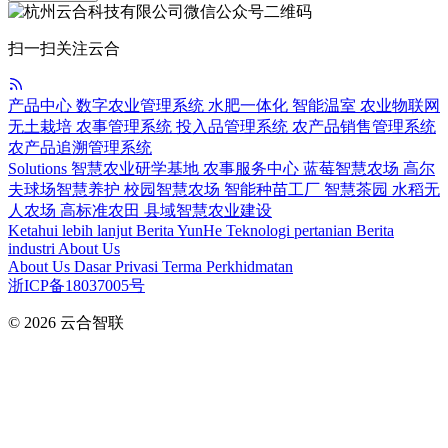
扫一扫关注云合
产品中心
数字农业管理系统
水肥一体化
智能温室
农业物联网
无土栽培
农事管理系统
投入品管理系统
农产品销售管理系统
农产品追溯管理系统
Solutions
智慧农业研学基地
农事服务中心
蓝莓智慧农场
高尔
夫球场智慧养护
校园智慧农场
智能种苗工厂
智慧茶园
水稻无
人农场
高标准农田
县域智慧农业建设
Ketahui lebih lanjut
Berita YunHe
Teknologi pertanian
Berita
industri
About Us
About Us
Dasar Privasi
Terma Perkhidmatan
浙ICP备18037005号
© 2026
云合智联