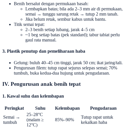
Benih bersalut dengan permukaan basah:
Lembapkan batas; bila ada 2–3 mm air di permukaan,
semai → tunggu sarung retak → tutup 2 mm tanah.
Jika belum retak, sembur kabus untuk bantu.
Titik semai tepat:
2–3 benih setiap lubang, jarak 4–5 cm
~1 beg setiap batas (pek standard); tabur tabiat perlu
gaul rata manual.
3. Plastik penutup dan pemeliharaan haba
Gelung: buluh 40–45 cm tinggi, jarak 50 cm; ikat jaring/tali.
Pengurusan filem: tutup rapat sejurus selepas semai; 70%
tumbuh, buka kedua-dua hujung untuk pengudaraan.
IV. Pengurusan anak benih tepat
1. Kawal suhu dan kelembapan
Peringkat
Suhu
Kelembapan
Pengudaraan
25–28°C
Semai →
Tutup rapat untuk
(malam ≥
85%–90%
tumbuh
kekalkan haba
12°C)