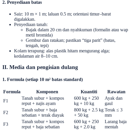
2. Penyediaan batas
Saiz: 10 m × 1 m; laluan 0.5 m; orientasi timur–barat
digalakkan.
Penyediaan tanah:
Bajak dalam 20 cm dan nyahkuman (formalin atau wap
metil bromida)
Gembur dan ratakan; pastikan “tiga parit” (batas,
tengah, tepi)
Kolam terapung: alas plastik hitam mengurang alga;
kedalaman air 8–10 cm.
II. Media dan pengisian dulang
1. Formula (setiap 10 m² batas standard)
Formula
Komponen
Kuantiti
Rawatan
Tanah subur + kompos
600 kg + 250
Ayak dan
F1
reput + najis ayam
kg + 10 kg
gaul
Tanah subur + baja
800 kg + 2.5 kg
Terak ≤ 3
F2
sebatian + terak diayak
+ 50 kg
mm
Tanah subur + kompos
600 kg + 250
Larang baja
F3
reput + baja sebatian
kg + 2.0 kg
mentah