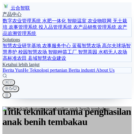
云合智联
产品中心
数字农业管理系统
水肥一体化
智能温室
农业物联网
无土栽
培
农事管理系统
投入品管理系统
农产品销售管理系统
农产
品追溯管理系统
Solutions
智慧农业研学基地
农事服务中心
蓝莓智慧农场
高尔夫球场智
慧养护
校园智慧农场
智能种苗工厂
智慧茶园
水稻无人农场
高标准农田
县域智慧农业建设
Ketahui lebih lanjut
Berita YunHe
Teknologi pertanian
Berita industri
About Us
🇲🇾
Titik teknikal utama penghasilan
anak benih tembakau