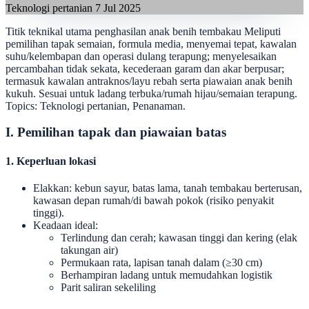
Teknologi pertanian
7 Jul 2025
Titik teknikal utama penghasilan anak benih tembakau Meliputi
pemilihan tapak semaian, formula media, menyemai tepat, kawalan
suhu/kelembapan dan operasi dulang terapung; menyelesaikan
percambahan tidak sekata, kecederaan garam dan akar berpusar;
termasuk kawalan antraknos/layu rebah serta piawaian anak benih
kukuh. Sesuai untuk ladang terbuka/rumah hijau/semaian terapung.
Topics: Teknologi pertanian, Penanaman.
I. Pemilihan tapak dan piawaian batas
1. Keperluan lokasi
Elakkan: kebun sayur, batas lama, tanah tembakau berterusan,
kawasan depan rumah/di bawah pokok (risiko penyakit
tinggi).
Keadaan ideal:
Terlindung dan cerah; kawasan tinggi dan kering (elak
takungan air)
Permukaan rata, lapisan tanah dalam (≥30 cm)
Berhampiran ladang untuk memudahkan logistik
Parit saliran sekeliling