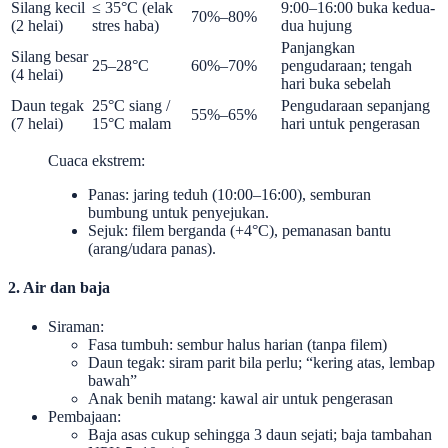
Silang kecil
≤ 35°C (elak
9:00–16:00 buka kedua-
70%–80%
(2 helai)
stres haba)
dua hujung
Panjangkan
Silang besar
25–28°C
60%–70%
pengudaraan; tengah
(4 helai)
hari buka sebelah
Daun tegak
25°C siang /
Pengudaraan sepanjang
55%–65%
(7 helai)
15°C malam
hari untuk pengerasan
Cuaca ekstrem:
Panas: jaring teduh (10:00–16:00), semburan
bumbung untuk penyejukan.
Sejuk: filem berganda (+4°C), pemanasan bantu
(arang/udara panas).
2. Air dan baja
Siraman:
Fasa tumbuh: sembur halus harian (tanpa filem)
Daun tegak: siram parit bila perlu; “kering atas, lembap
bawah”
Anak benih matang: kawal air untuk pengerasan
Pembajaan:
Baja asas cukup sehingga 3 daun sejati; baja tambahan