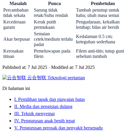
Masalah
Punca
Pembetulan
Percambahan
Sarung tidak
Tambah penutup untuk
tidak sekata
retak/Suhu rendah
haba; ubah masa semai
Kecederaan
Kerak putih
Pengudaraan, kekalkan
garam
permukaan
lembap; bilas air bersih
Semaian
Kedalaman 0.5 cm;
Akar berpusar
cetek/medium terlalu
keteguhan sederhana
padat
Kerosakan
Pemeluwapan pada
Filem anti-titis; tutup guni
titisan
filem
sebelum tumbuh
Published at: 7 Jul 2025
·
Modified at: 7 Jul 2025
云合智联
Teknologi pertanian
Di halaman ini
I. Pemilihan tapak dan piawaian batas
II. Media dan pengisian dulang
III. Teknik menyemai
IV. Pengurusan anak benih tepat
V. Pengurusan perosak dan penyakit bersepadu