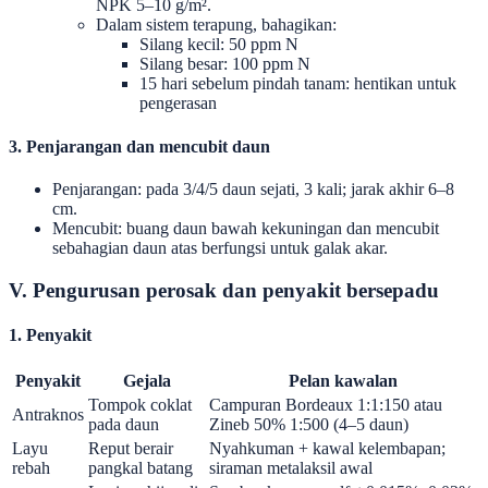
NPK 5–10 g/m².
Dalam sistem terapung, bahagikan:
Silang kecil: 50 ppm N
Silang besar: 100 ppm N
15 hari sebelum pindah tanam: hentikan untuk
pengerasan
3. Penjarangan dan mencubit daun
Penjarangan: pada 3/4/5 daun sejati, 3 kali; jarak akhir 6–8
cm.
Mencubit: buang daun bawah kekuningan dan mencubit
sebahagian daun atas berfungsi untuk galak akar.
V. Pengurusan perosak dan penyakit bersepadu
1. Penyakit
Penyakit
Gejala
Pelan kawalan
Tompok coklat
Campuran Bordeaux 1:1:150 atau
Antraknos
pada daun
Zineb 50% 1:500 (4–5 daun)
Layu
Reput berair
Nyahkuman + kawal kelembapan;
rebah
pangkal batang
siraman metalaksil awal