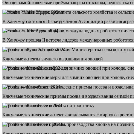
Овощи зимой: ключевые приёмы защиты от холода, недостатка све
Новости YunHe
23 дек. 2024 г.
В Ханчжоу состоялся III съезд членов Ассоциации развития аг
Новости YunHe
3 дек. 2024 г.
В Ханчжоу прошла II встреча лидеров международных робототе
Агротехнологии
22 нояб. 2024 г.
Ключевые аспекты зимнего выращивания овощей
Агротехнологии
22 окт. 2024 г.
Ключевые технические меры для зимних овощей при холоде, сне
Агротехнологии
8 окт. 2024 г.
Ключевые технические приемы посева и возделывания озимой 
Агротехнологии
6 сент. 2024 г.
Ключевые технические аспекты возделывания сахарного тростник
Агротехнологии
6 сент. 2024 г.
Ключевые приемы производства хлопка на поздних этапах вегет