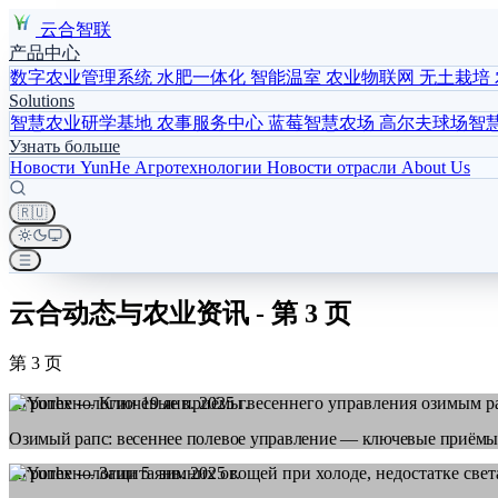
云合智联
产品中心
数字农业管理系统
水肥一体化
智能温室
农业物联网
无土栽培
Solutions
智慧农业研学基地
农事服务中心
蓝莓智慧农场
高尔夫球场智
Узнать больше
Новости YunHe
Агротехнологии
Новости отрасли
About Us
🇷🇺
云合动态与农业资讯 - 第 3 页
第 3 页
Агротехнологии
19 янв. 2025 г.
Озимый рапс: весеннее полевое управление — ключевые приём
Агротехнологии
5 янв. 2025 г.