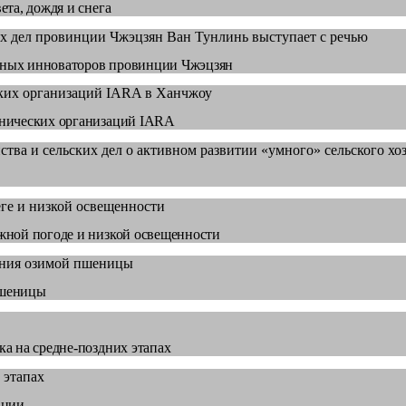
та, дождя и снега
рарных инноваторов провинции Чжэцзян
хнических организаций IARA
жной погоде и низкой освещенности
пшеницы
а на средне‑поздних этапах
ации