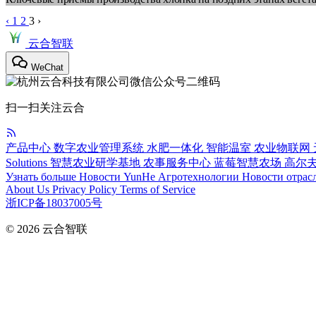
‹
1
2
3
›
云合智联
WeChat
扫一扫关注云合
产品中心
数字农业管理系统
水肥一体化
智能温室
农业物联网
Solutions
智慧农业研学基地
农事服务中心
蓝莓智慧农场
高尔
Узнать больше
Новости YunHe
Агротехнологии
Новости отрас
About Us
Privacy Policy
Terms of Service
浙ICP备18037005号
© 2026
云合智联