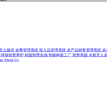
无土栽培
农事管理系统
投入品管理系统
农产品销售管理系统
农
夫球场智慧养护
校园智慧农场
智能种苗工厂
智慧茶园
水稻无人
ли
About Us