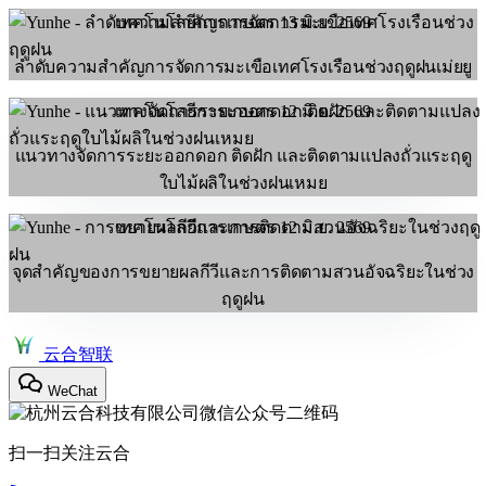
เทคโนโลยีการเกษตร
13 มิ.ย. 2569
ลำดับความสำคัญการจัดการมะเขือเทศโรงเรือนช่วงฤดูฝนเม่ยยู
เทคโนโลยีการเกษตร
12 มิ.ย. 2569
แนวทางจัดการระยะออกดอก ติดฝัก และติดตามแปลงถั่วแระฤดู
ใบไม้ผลิในช่วงฝนเหมย
เทคโนโลยีการเกษตร
12 มิ.ย. 2569
จุดสำคัญของการขยายผลกีวีและการติดตามสวนอัจฉริยะในช่วง
ฤดูฝน
云合智联
WeChat
扫一扫关注云合