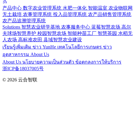
产品中心
数字农业管理系统
水肥一体化
智能温室
农业物联网
无土栽培
农事管理系统
投入品管理系统
农产品销售管理系统
农产品追溯管理系统
Solutions
智慧农业研学基地
农事服务中心
蓝莓智慧农场
高尔
夫球场智慧养护
校园智慧农场
智能种苗工厂
智慧茶园
水稻无
人农场
高标准农田
县域智慧农业建设
เรียนรู้เพิ่มเติม
ข่าว YunHe
เทคโนโลยีการเกษตร
ข่าว
อุตสาหกรรม
About Us
About Us
นโยบายความเป็นส่วนตัว
ข้อตกลงการให้บริการ
浙ICP备18037005号
© 2026
云合智联