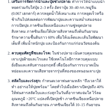
เสริมการจัดการน้ำและปุ๋ยช่วงปลาย:
ทำการให้น้ำแบบน้ำ
หยดร่วมกับใส่ปุ๋ย 2–3 ครั้ง อัตราปุ๋ย 30–40 กก./หมู่จีน
(0.067 เฮกตาร์) ควรหยุดน้ำให้เหมาะสม การหยุดเร็วหรือ
ช้าเกินไปส่งผลต่อการพัฒนาปุยและความสม่ำเสมอของ
การเปิดปุย ภาคซินเจียงเหนือและกานซู่หยุดปลาย
สิงหาคม ภาคซินเจียงใต้ปลายสิงหาคมถึงต้นกันยายน
รักษาความชื้นดินราว 60% เพื่อให้เมล็ดและเส้นใยพัฒนา
เต็มที่ เพิ่มน้ำหนักปุย และป้องกันการแก่ก่อนวัยของต้น
ควบคุมศัตรูพืชและโรค:
ในช่วงปลาย เน้นควบคุมหนอน
เจาะปุยฝ้ายและไรแดง ใช้เทคโนโลยีการควบคุมแบบ
ยั่งยืนและสลับสารออกฤทธิ์ เพื่อป้องกันการระบาดเป็น
หย่อมและความเสียหายจากรุ่นที่สองของหนอนเจาะปุย
สลัดใบและเร่งสุก:
กำหนดเวลาพ่นตามหลัก “ถึงเวลาให้
ทำ อย่ารอให้ปุยพร้อม” โดยทั่วไปเมื่ออัตราเปิดปุยถึง 40%
ให้พ่นสารสลัดใบและเร่งสุกในวันที่อากาศแจ่มใส ไร้ลม
อุณหภูมิ >20°C แปลงที่เปิดปุยช้า ภาคซินเจียงเหนือปลาย
สิงหาคมถึงต้นกันยายน ภาคซินเจียงใต้ 10–15 กันยายน