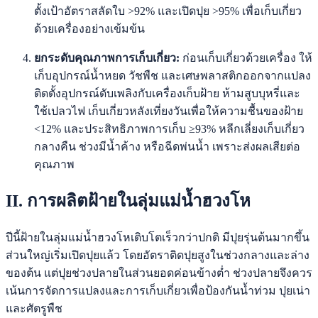
ตั้งเป้าอัตราสลัดใบ >92% และเปิดปุย >95% เพื่อเก็บเกี่ยว
ด้วยเครื่องอย่างเข้มข้น
ยกระดับคุณภาพการเก็บเกี่ยว:
ก่อนเก็บเกี่ยวด้วยเครื่อง ให้
เก็บอุปกรณ์น้ำหยด วัชพืช และเศษพลาสติกออกจากแปลง
ติดตั้งอุปกรณ์ดับเพลิงกับเครื่องเก็บฝ้าย ห้ามสูบบุหรี่และ
ใช้เปลวไฟ เก็บเกี่ยวหลังเที่ยงวันเพื่อให้ความชื้นของฝ้าย
<12% และประสิทธิภาพการเก็บ ≥93% หลีกเลี่ยงเก็บเกี่ยว
กลางคืน ช่วงมีน้ำค้าง หรือฉีดพ่นน้ำ เพราะส่งผลเสียต่อ
คุณภาพ
II. การผลิตฝ้ายในลุ่มแม่น้ำฮวงโห
ปีนี้ฝ้ายในลุ่มแม่น้ำฮวงโหเติบโตเร็วกว่าปกติ มีปุยรุ่นต้นมากขึ้น
ส่วนใหญ่เริ่มเปิดปุยแล้ว โดยอัตราติดปุยสูงในช่วงกลางและล่าง
ของต้น แต่ปุยช่วงปลายในส่วนยอดค่อนข้างต่ำ ช่วงปลายจึงควร
เน้นการจัดการแปลงและการเก็บเกี่ยวเพื่อป้องกันน้ำท่วม ปุยเน่า
และศัตรูพืช