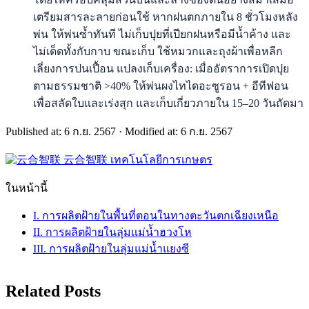
เตรียมสารละลายก่อนใช้ หากฝนตกภายใน 8 ชั่วโมงหลัง
พ่น ให้พ่นซ้ำทันที ไม่เก็บปุยที่เปียกฝนหรือมีน้ำค้าง และ
ไม่เด็ดทั้งกับกาบ ขณะเก็บ ใช้หมวกและถุงผ้าเพื่อหลีก
เลี่ยงการปนเปื้อน แปลงเก็บเครื่อง: เมื่ออัตราการเปิดปุย
ตามธรรมชาติ >40% ให้พ่นผงไทไดอะซูรอน + อีทีฟอน
เพื่อสลัดใบและเร่งสุก และเก็บเกี่ยวภายใน 15–20 วันถัดมา
Published at: 6 ก.ย. 2567
·
Modified at: 6 ก.ย. 2567
云合智联
เทคโนโลยีการเกษตร
ในหน้านี้
I. การผลิตฝ้ายในพื้นที่ตอนในทางตะวันตกเฉียงเหนือ
II. การผลิตฝ้ายในลุ่มแม่น้ำฮวงโห
III. การผลิตฝ้ายในลุ่มแม่น้ำแยงซี
Related Posts