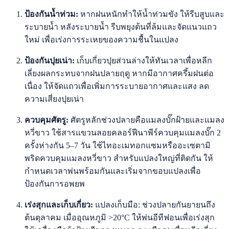
ป้องกันน้ำท่วม:
หากฝนหนักทำให้น้ำท่วมขัง ให้รีบสูบและ
ระบายน้ำ หลังระบายน้ำ รีบพยุงต้นที่ล้มและจัดแนวแถว
ใหม่ เพื่อเร่งการระเหยของความชื้นในแปลง
ป้องกันปุยเน่า:
เก็บเกี่ยวปุยส่วนล่างให้ทันเวลาเพื่อหลีก
เลี่ยงผลกระทบจากฝนปลายฤดู หากมีอากาศครึ้มฝนต่อ
เนื่อง ให้จัดแถวเพื่อเพิ่มการระบายอากาศและแสง ลด
ความเสี่ยงปุยเน่า
ควบคุมศัตรู:
ศัตรูหลักช่วงปลายคือแมลงบั๊กฝ้ายและแมลง
หวี่ขาว ใช้สารแขวนลอยคลอร์ฟีนาพีร์ควบคุมแมลงบั๊ก 2
ครั้งห่างกัน 5–7 วัน ใช้ไทอะเมทอกแซมหรืออะเซตามิ
พริดควบคุมแมลงหวี่ขาว สำหรับแปลงใหญ่ที่ติดกัน ให้
กำหนดเวลาพ่นพร้อมกันและเริ่มจากขอบแปลงเพื่อ
ป้องกันการอพยพ
เร่งสุกและเก็บเกี่ยว:
แปลงเก็บมือ: ช่วงปลายกันยายนถึง
ต้นตุลาคม เมื่ออุณหภูมิ >20°C ให้พ่นอีทีฟอนเพื่อเร่งสุก