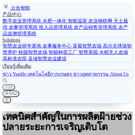
云合智联
产品中心
数字农业管理系统
水肥一体化
智能温室
农业物联网
无土栽
培
农事管理系统
投入品管理系统
农产品销售管理系统
农产
品追溯管理系统
Solutions
智慧农业研学基地
农事服务中心
蓝莓智慧农场
高尔夫球场智
慧养护
校园智慧农场
智能种苗工厂
智慧茶园
水稻无人农场
高标准农田
县域智慧农业建设
เรียนรู้เพิ่มเติม
ข่าว YunHe
เทคโนโลยีการเกษตร
ข่าวอุตสาหกรรม
About Us
🇹🇭
เทคนิคสำคัญในการผลิตฝ้ายช่วง
ปลายระยะการเจริญเติบโต