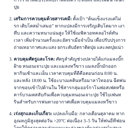
ปุย
เสริมการควบคุมด้วยสารเคมี:
ตั้งเป้า “ต้นแข็งแรงแต่ไม่
รก เติบโตสม่ำเสมอ” หากแปลงมีการเจริญเติบโตมาก เงา
ทึบ และความหนาแน่นสูง ให้ใช้เมพิควอทคลอไรด์ทัน
เวลา เพิ่มจำนวนครั้งและอัตราเมื่อจำเป็น เพื่อปรับปรุงการ
ถ่ายเทอากาศและแสง ยกระดับอัตราติดปุย และลดปุยเน่า
ควบคุมศัตรูและโรค:
ศัตรูสำคัญช่วงปลายได้แก่แมลงบั๊ก
ฝ้าย หนอนเจาะปุย และแมลงหวี่ขาว แมลงบั๊กมักออก
หากินเช้าและเย็น เวลาควบคุมที่ดีคือตอนก่อน 8:00 น.
และหลัง 18:00 น. ใช้อะบาเมคตินหรือมาลาไทออน ฉีดพ่น
จากขอบเข้าไปด้านใน ใช้สารกลุ่มออร์กาโนฟอสเฟตหรือ
คาร์บาเมตสลับกันเพื่อควบคุมหนอนเจาะปุย ใช้ไบเฟนท
รินสำหรับการพ่นทางอากาศเพื่อควบคุมแมลงหวี่ขาว
เร่งสุกและเก็บเกี่ยว:
แปลงเก็บมือ: กลางเดือนตุลาคม หาก
อุณหภูมิสูงสุดต่อวัน >20°C ต่อเนื่อง 3–5 วัน ให้พ่นอีทีฟอน
โดยให้ครอบคลุมส่วนบนและล่างของต้นอย่างสม่ำเสมอ