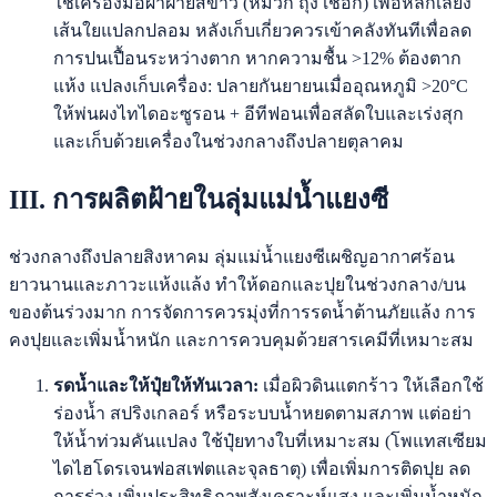
ใช้เครื่องมือผ้าฝ้ายสีขาว (หมวก ถุง เชือก) เพื่อหลีกเลี่ยง
เส้นใยแปลกปลอม หลังเก็บเกี่ยวควรเข้าคลังทันทีเพื่อลด
การปนเปื้อนระหว่างตาก หากความชื้น >12% ต้องตาก
แห้ง แปลงเก็บเครื่อง: ปลายกันยายนเมื่ออุณหภูมิ >20°C
ให้พ่นผงไทไดอะซูรอน + อีทีฟอนเพื่อสลัดใบและเร่งสุก
และเก็บด้วยเครื่องในช่วงกลางถึงปลายตุลาคม
III. การผลิตฝ้ายในลุ่มแม่น้ำแยงซี
ช่วงกลางถึงปลายสิงหาคม ลุ่มแม่น้ำแยงซีเผชิญอากาศร้อน
ยาวนานและภาวะแห้งแล้ง ทำให้ดอกและปุยในช่วงกลาง/บน
ของต้นร่วงมาก การจัดการควรมุ่งที่การรดน้ำต้านภัยแล้ง การ
คงปุยและเพิ่มน้ำหนัก และการควบคุมด้วยสารเคมีที่เหมาะสม
รดน้ำและให้ปุ๋ยให้ทันเวลา:
เมื่อผิวดินแตกร้าว ให้เลือกใช้
ร่องน้ำ สปริงเกลอร์ หรือระบบน้ำหยดตามสภาพ แต่อย่า
ให้น้ำท่วมคันแปลง ใช้ปุ๋ยทางใบที่เหมาะสม (โพแทสเซียม
ไดไฮโดรเจนฟอสเฟตและจุลธาตุ) เพื่อเพิ่มการติดปุย ลด
การร่วง เพิ่มประสิทธิภาพสังเคราะห์แสง และเพิ่มน้ำหนัก