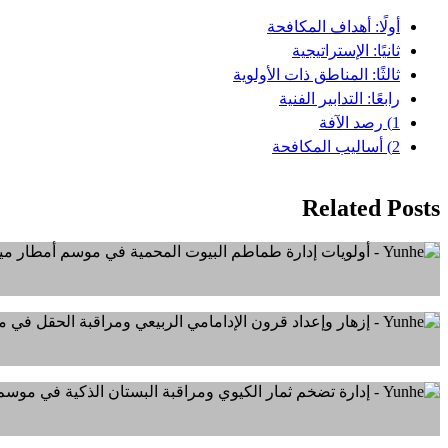
أولًا: أهداف المكافحة
ثانيًا: الإستراتيجية
ثالثًا: المناطق ذات الأولوية
رابعًا: التدابير الفنية
1) رصد الآفة
2) أساليب المكافحة
Related Posts
ن