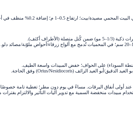
لحنطة السوداء) على الحواف؛ خفض المبيدات واسعة الطيف.
يد الزائف (Orius/Nesidiocoris) وفق الحاجة.
سجيلات نافذة، يمكن استخدام مبيدات منخفضة السمية مع تدوير آليات التأثير والالتزام