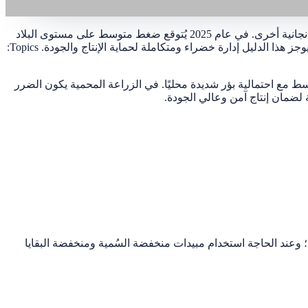
الإدارة الخضراء المتكاملة لحفّار أوراق الطماطم (Tuta absoluta): نقاط أساسية تُعد Tuta absoluta آفة رئيسية في الطماطم وتهدد محاصيل باذنجانية أخرى. في عام 2025 يُتوقع ضغط متوسط على مستوى البلاد
مع بؤر شديدة؛ الضرر في البيوت المحمية أكبر من الحقول المكشوفة، وموسم الخريف أشد من الربيع، خصوصًا من الإزهار حتى نضج الثمار. يوجز هذا الدليل إدارة خضراء ومتكاملة لحماية الإنتاج والجودة. Topics:
ذنجان والبطاطس والبيبـينو والتبغ. لعام 2025، يُتوقع مستوى إصابة عام متوسط مع احتمالية بؤر شديدة محليًا. في الزراعة المحمية يكون الضرر
 لضمان إنتاج آمن وعالي الجودة.
ية؛ وعند الحاجة استخدام مبيدات منخفضة السُمية ومنخفضة البقايا