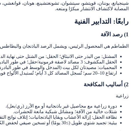
شينجيانغ، يوننان، قويتشو، سيتشوان، تشونغتشينغ، هونان، قوانغشي، شن
المصابة لاكتشاف الانتشار مبكرًا ومنعه.
رابعًا: التدابير الفنية
1) رصد الآفة
الطماطم هي المحصول الرئيس، ويشمل الرصد الباذنجان والبطاطس والب
المشتل: من البذر حتى الانبثاق؛ الحقل: من الشتل حتى نهاية الد
الحقل المكشوف: 3 مصائد لاصقة فرمونية/حقل؛ في طور البادرة توزَّع مثلثيًا بفواصل ~50 م وبُعد ≥5 م عن الأطراف؛ في طور البلوغ توضع خطيًا على الحيود بفاصل 50 م وبُعد ~1 م عن الحافة.
المحميات: مصيدتان لكل بيت (المدخل والوسط في طور البادرة؛ قرب المم
ارتفاع 10–20 سم؛ تُسجل المصائد كل 3 أيام؛ تُستبدل الألواح فور امتلائها ويُبدل الطُعم كل 30 يومًا؛ يُستحسن استخدام أنظمة رصد ذكية.
2) أساليب المكافحة
زراعية
دورة زراعية مع محاصيل غير باذنجانية أو مع الأرز (ري/بعل).
شتلات خالية من الآفة؛ ومشاتل شبكية مانعة للحشرات.
نظافة الحقل: إزالة الأعشاب وبقايا الباذنجانيات؛ إتلاف نواتج الت
بيئية: تجميد شتوي طويل (≥30 يومًا) أو تسخين صيفي لخفض الكثافة.