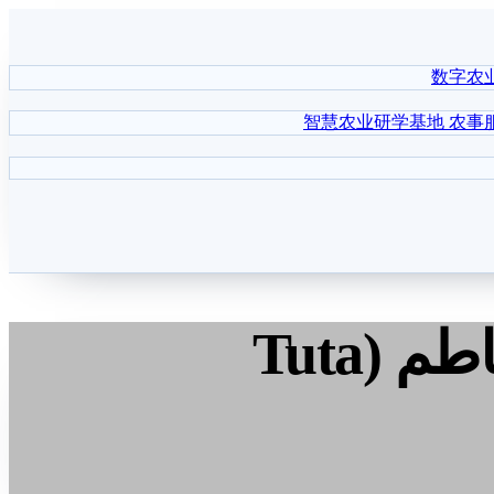
数字农
智慧农业研学基地
农事
الإدارة الخضراء المتكاملة لحفّار أوراق الطماطم (Tuta