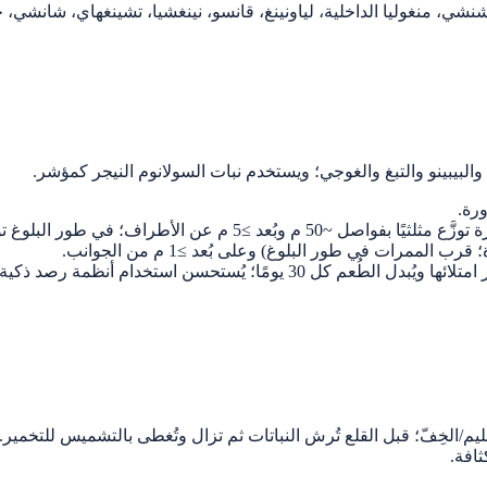
شي، منغوليا الداخلية، لياونينغ، قانسو، نينغشيا، تشينغهاي، شانشي، 
يبينو والتبغ والغوجي؛ ويستخدم نبات السولانوم النيجر كمؤشر.
ورة.
رات في طور البلوغ) وعلى بُعد ≥1 م من الجوانب.
قليم/الخِفّ؛ قبل القلع تُرش النباتات ثم تزال وتُغطى بالتشميس للتخمير.