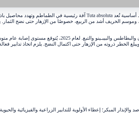
تُعد Tuta absoluta آفة خطيرة في إنتاج الطماطم، وتهدد كذلك البا
 الخطر ذروته من الإزهار حتى اكتمال النضج. يلزم اتخاذ تدابير فعالة
لإنذار المبكر؛ إعطاء الأولوية للتدابير الزراعية والفيزيائية والحيو