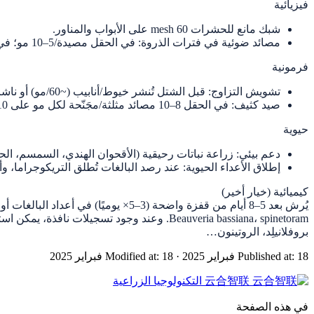
فيزيائية
شبك مانع للحشرات 60 mesh على الأبواب والمناور.
مصائد ضوئية في فترات الذروة: في الحقل مصيدة/5–10 مو؛ في البيت المحمي مصيدة/بيت؛ ارتفاع 0.5–1 م؛ إضافة 0.2% منظف في أحواض الماء.
فرمونية
تشويش التزاوج: قبل الشتل تُنشر خيوط/أنابيب (~60/مو) أو ناشرات ذكية (1/3–5 مو) ضمن كُتل متصلة (الأطراف أكثف).
صيد كثيف: في الحقل 8–10 مصائد مثلثة/مجَنّحة لكل مو على 10–20 سم؛ في المحميات تُدمج مع ألواح زرقاء/أحواض ملوّنة/مصائد دلو.
حيوية
دعم بيئي: زراعة نباتات رحيقية (الأقحوان الهندي، السمسم، ا
إطلاق الأعداء الحيوية: عند رصد البالغات تُطلق التريكوجراما، وأبو العيد الدقيق/أبو الع
كيميائية (خيار أخير)
Beauveria bassiana، spinetoram. وعند وجود ت
بروفلانيلِد، الروتینون…
Published at: 18 فبراير 2025
·
Modified at: 18 فبراير 2025
云合智联
التكنولوجيا الزراعية
في هذه الصفحة