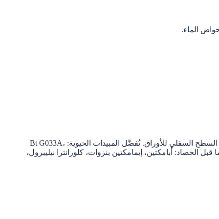
يُرش بعد 5–8 أيام من قفزة واضحة (3–5× يوميًا) في أعداد البالغات أو عند أولى أنفاق اليرقات. مساءً في يوم دون مطر؛ تغطية تامة خصوصًا السطح السفلي للأوراق. تُفضَّل المبيدات الحيوية: Bt G033A،
 بفترات ما قبل الحصاد: أبامكتين، إيمامكتين بنزوات، كلورانترا نيليبرول،