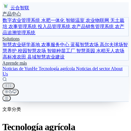
云合智联
产品中心
数字农业管理系统
水肥一体化
智能温室
农业物联网
无土栽
培
农事管理系统
投入品管理系统
农产品销售管理系统
农产
品追溯管理系统
Solutions
智慧农业研学基地
农事服务中心
蓝莓智慧农场
高尔夫球场智
慧养护
校园智慧农场
智能种苗工厂
智慧茶园
水稻无人农场
高标准农田
县域智慧农业建设
Aprende más
Noticias de YunHe
Tecnología agrícola
Noticias del sector
About
Us
🇪🇸
文章分类
Tecnología agrícola