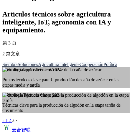
Artículos técnicos sobre agricultura
inteligente, IoT, agronomía con IA y
equipamiento.
第 3 页
2 篇文章
Siembra
Soluciones
Agricultura inteligente
Cooperación
Política
Tecnología agrícola
6 sept 2024
Puntos técnicos clave para la producción de caña de azúcar en las
etapas media y tardía
Tecnología agrícola
6 sept 2024
Técnicas clave para la producción de algodón en la etapa tardía de
crecimiento
‹
1
2
3
›
云合智联