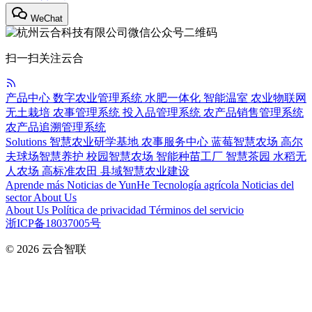
WeChat
扫一扫关注云合
产品中心
数字农业管理系统
水肥一体化
智能温室
农业物联网
无土栽培
农事管理系统
投入品管理系统
农产品销售管理系统
农产品追溯管理系统
Solutions
智慧农业研学基地
农事服务中心
蓝莓智慧农场
高尔
夫球场智慧养护
校园智慧农场
智能种苗工厂
智慧茶园
水稻无
人农场
高标准农田
县域智慧农业建设
Aprende más
Noticias de YunHe
Tecnología agrícola
Noticias del
sector
About Us
About Us
Política de privacidad
Términos del servicio
浙ICP备18037005号
© 2026
云合智联