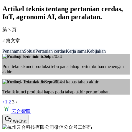
Artikel teknis tentang pertanian cerdas,
IoT, agronomi AI, dan peralatan.
第 3 页
2 篇文章
Penanaman
Solusi
Pertanian cerdas
Kerja sama
Kebijakan
Teknologi pertanian
6 Sep 2024
Poin teknis kunci produksi tebu pada tahap pertumbuhan menengah–
akhir
Teknologi pertanian
6 Sep 2024
Teknik kunci produksi kapas pada tahap akhir pertumbuhan
‹
1
2
3
›
云合智联
WeChat