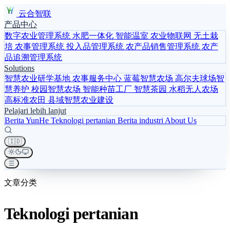
云合智联
产品中心
数字农业管理系统
水肥一体化
智能温室
农业物联网
无土栽
培
农事管理系统
投入品管理系统
农产品销售管理系统
农产
品追溯管理系统
Solutions
智慧农业研学基地
农事服务中心
蓝莓智慧农场
高尔夫球场智
慧养护
校园智慧农场
智能种苗工厂
智慧茶园
水稻无人农场
高标准农田
县域智慧农业建设
Pelajari lebih lanjut
Berita YunHe
Teknologi pertanian
Berita industri
About Us
🇮🇩
文章分类
Teknologi pertanian