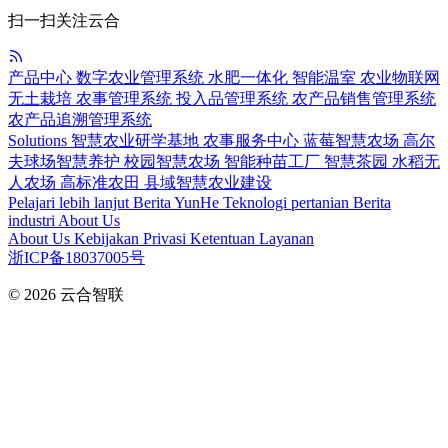
扫一扫关注云合
产品中心
数字农业管理系统
水肥一体化
智能温室
农业物联网
无土栽培
农事管理系统
投入品管理系统
农产品销售管理系统
农产品追溯管理系统
Solutions
智慧农业研学基地
农事服务中心
蓝莓智慧农场
高尔
夫球场智慧养护
校园智慧农场
智能种苗工厂
智慧茶园
水稻无
人农场
高标准农田
县域智慧农业建设
Pelajari lebih lanjut
Berita YunHe
Teknologi pertanian
Berita
industri
About Us
About Us
Kebijakan Privasi
Ketentuan Layanan
浙ICP备18037005号
© 2026
云合智联