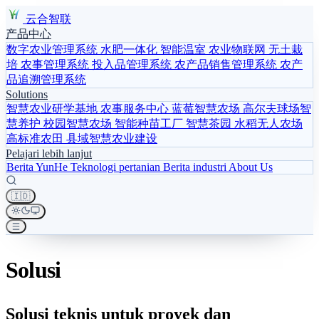
云合智联
产品中心
数字农业管理系统
水肥一体化
智能温室
农业物联网
无土栽
培
农事管理系统
投入品管理系统
农产品销售管理系统
农产
品追溯管理系统
Solutions
智慧农业研学基地
农事服务中心
蓝莓智慧农场
高尔夫球场智
慧养护
校园智慧农场
智能种苗工厂
智慧茶园
水稻无人农场
高标准农田
县域智慧农业建设
Pelajari lebih lanjut
Berita YunHe
Teknologi pertanian
Berita industri
About Us
🇮🇩
Solusi
Solusi teknis untuk proyek dan