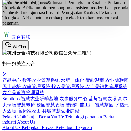
Berita YunHe
13 Jun 2025
Yunhe ikut menginisiasi Inisiatif Peningkatan Kualitas Pertanian
Tiongkok–Afrika untuk membangun ekosistem baru modernisasi
pertanian
云合智联
WeChat
扫一扫关注云合
产品中心
数字农业管理系统
水肥一体化
智能温室
农业物联网
无土栽培
农事管理系统
投入品管理系统
农产品销售管理系统
农产品追溯管理系统
Solutions
智慧农业研学基地
农事服务中心
蓝莓智慧农场
高尔
夫球场智慧养护
校园智慧农场
智能种苗工厂
智慧茶园
水稻无
人农场
高标准农田
县域智慧农业建设
Pelajari lebih lanjut
Berita YunHe
Teknologi pertanian
Berita
industri
About Us
About Us
Kebijakan Privasi
Ketentuan Layanan