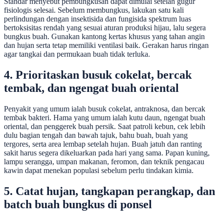
Standar menyebut pembungkusan dapat dimulai setelah gugur
fisiologis selesai. Sebelum membungkus, lakukan satu kali
perlindungan dengan insektisida dan fungisida spektrum luas
bertoksisitas rendah yang sesuai aturan produksi hijau, lalu segera
bungkus buah. Gunakan kantong kertas khusus yang tahan angin
dan hujan serta tetap memiliki ventilasi baik. Gerakan harus ringan
agar tangkai dan permukaan buah tidak terluka.
4. Prioritaskan busuk cokelat, bercak
tembak, dan ngengat buah oriental
Penyakit yang umum ialah busuk cokelat, antraknosa, dan bercak
tembak bakteri. Hama yang umum ialah kutu daun, ngengat buah
oriental, dan penggerek buah persik. Saat patroli kebun, cek lebih
dulu bagian tengah dan bawah tajuk, bahu buah, buah yang
tergores, serta area lembap setelah hujan. Buah jatuh dan ranting
sakit harus segera dikeluarkan pada hari yang sama. Papan kuning,
lampu serangga, umpan makanan, feromon, dan teknik pengacau
kawin dapat menekan populasi sebelum perlu tindakan kimia.
5. Catat hujan, tangkapan perangkap, dan
batch buah bungkus di ponsel