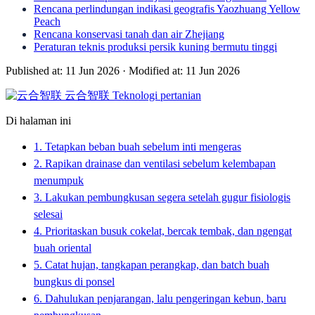
Rencana perlindungan indikasi geografis Yaozhuang Yellow
Peach
Rencana konservasi tanah dan air Zhejiang
Peraturan teknis produksi persik kuning bermutu tinggi
Published at: 11 Jun 2026
·
Modified at: 11 Jun 2026
云合智联
Teknologi pertanian
Di halaman ini
1. Tetapkan beban buah sebelum inti mengeras
2. Rapikan drainase dan ventilasi sebelum kelembapan
menumpuk
3. Lakukan pembungkusan segera setelah gugur fisiologis
selesai
4. Prioritaskan busuk cokelat, bercak tembak, dan ngengat
buah oriental
5. Catat hujan, tangkapan perangkap, dan batch buah
bungkus di ponsel
6. Dahulukan penjarangan, lalu pengeringan kebun, baru