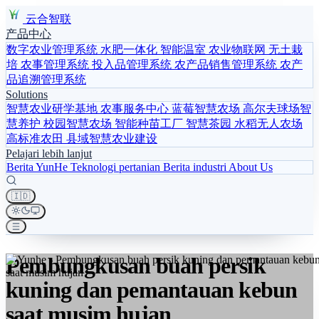
云合智联
产品中心
数字农业管理系统
水肥一体化
智能温室
农业物联网
无土栽
培
农事管理系统
投入品管理系统
农产品销售管理系统
农产
品追溯管理系统
Solutions
智慧农业研学基地
农事服务中心
蓝莓智慧农场
高尔夫球场智
慧养护
校园智慧农场
智能种苗工厂
智慧茶园
水稻无人农场
高标准农田
县域智慧农业建设
Pelajari lebih lanjut
Berita YunHe
Teknologi pertanian
Berita industri
About Us
🇮🇩
Pembungkusan buah persik
kuning dan pemantauan kebun
saat musim hujan