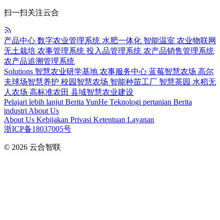
扫一扫关注云合
产品中心
数字农业管理系统
水肥一体化
智能温室
农业物联网
无土栽培
农事管理系统
投入品管理系统
农产品销售管理系统
农产品追溯管理系统
Solutions
智慧农业研学基地
农事服务中心
蓝莓智慧农场
高尔
夫球场智慧养护
校园智慧农场
智能种苗工厂
智慧茶园
水稻无
人农场
高标准农田
县域智慧农业建设
Pelajari lebih lanjut
Berita YunHe
Teknologi pertanian
Berita
industri
About Us
About Us
Kebijakan Privasi
Ketentuan Layanan
浙ICP备18037005号
© 2026
云合智联