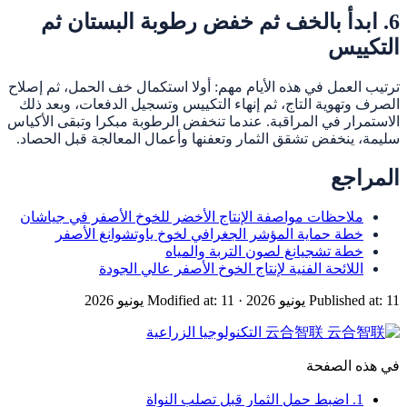
6. ابدأ بالخف ثم خفض رطوبة البستان ثم
التكييس
ترتيب العمل في هذه الأيام مهم: أولا استكمال خف الحمل، ثم إصلاح
الصرف وتهوية التاج، ثم إنهاء التكييس وتسجيل الدفعات، وبعد ذلك
الاستمرار في المراقبة. عندما تنخفض الرطوبة مبكرا وتبقى الأكياس
سليمة، ينخفض تشقق الثمار وتعفنها وأعمال المعالجة قبل الحصاد.
المراجع
ملاحظات مواصفة الإنتاج الأخضر للخوخ الأصفر في جياشان
خطة حماية المؤشر الجغرافي لخوخ ياوتشوانغ الأصفر
خطة تشجيانغ لصون التربة والمياه
اللائحة الفنية لإنتاج الخوخ الأصفر عالي الجودة
Published at: 11 يونيو 2026
·
Modified at: 11 يونيو 2026
云合智联
التكنولوجيا الزراعية
في هذه الصفحة
1. اضبط حمل الثمار قبل تصلب النواة