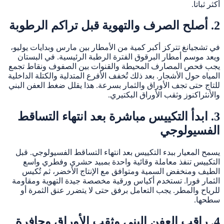
أكثر ثباتا.
2. أصلح الصرف والتهوية قبل تراكم الرطوبة
في تشجيانغ تتركز أكبر كمية من الأمطار بين مارس وبدايات يوليو،
ويعد موسم أمطار البرقوق الفترة الرطبة الرئيسية. في البستان
يجب فحص المصارف المحيطة والقنوات بين الصفوف ونقاط تجمع
المياه حول الأشجار. بعد ذلك تُخفف الأفرع المتدلية والكتلة الداخلية
للتاج حتى تجف الأوراق والثمار بسرعة. هذا يقلل ضغط العفن البني
والأنثراكنوز وثقب الأوراق البكتيري.
3. ابدأ التكييس مباشرة بعد انتهاء التساقط
الفسيولوجي
يسمح المعيار ببدء التكييس بعد انتهاء التساقط الفسيولوجي. قبل
التكييس تنفذ معاملة وقائية واحدة بمبيد حشري وفطري واسع
الطيف ومنخفض السمية ومتوافق مع الإنتاج الأخضر، ثم تُكيس
الثمار فورا. تستخدم أكياس ورقية مخصصة جيدة التهوية ومقاومة
للرياح والمطر. يجب التعامل برفق حتى لا يتضرر عنق الثمرة أو
سطحها.
4. راقب العفن البني وثقب الأوراق وحافرة