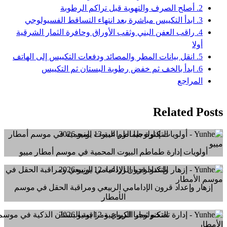
2. أصلح الصرف والتهوية قبل تراكم الرطوبة
3. ابدأ التكييس مباشرة بعد انتهاء التساقط الفسيولوجي
4. راقب العفن البني وثقب الأوراق وحافرة الثمار الشرقية
أولا
5. انقل بيانات المطر والمصائد ودفعات التكييس إلى الهاتف
6. ابدأ بالخف ثم خفض رطوبة البستان ثم التكييس
المراجع
Related Posts
التكنولوجيا الزراعية
13 يونيو 2026
أولويات إدارة طماطم البيوت المحمية في موسم أمطار مييو
التكنولوجيا الزراعية
12 يونيو 2026
إزهار وإعداد قرون الإدامامي الربيعي ومراقبة الحقل في موسم
الأمطار
التكنولوجيا الزراعية
12 يونيو 2026