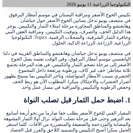
التكنولوجيا الزراعية
11 يونيو 2026
تكييس الخوخ الأصفر ومراقبة البستان في موسم أمطار البرقوق
في منتصف يونيو تدخل بساتين الخوخ الأصفر حول جياشان
وهانغتشو والمناطق المجاورة مرحلة امتلاء الثمار والتكييس. يوجز
هذا الدليل الخف، والصرف، وتوقيت التكييس، ومراقبة العفن البني
وحافرة الثمار الشرقية، والسجلات الرقمية. Topics: التكنولوجيا
الزراعية, الزراعة, الزراعة الذكية, الحلول.
في منتصف يونيو تدخل جياشان وهانغتشو والمناطق القريبة في دلتا
اليانغتسي موسم أمطار البرقوق، وفي الوقت نفسه يصل الخوخ
الأصفر إلى مرحلة تضخم الثمار والتكييس. في هذه المرحلة تجتمع
ثلاثة مخاطر: خف غير كاف، ورطوبة مرتفعة داخل المجموع
الخضري بسبب الأمطار المتواصلة، وتأخر التكييس بما يسمح بظهور
أضرار الحشرات والاحتكاك مبكرا. المطلوب الآن هو ربط الخف
وخفض الرطوبة والتكييس والمراقبة في مسار عمل واحد.
1. اضبط حمل الثمار قبل تصلب النواة
المعيار الفني للخوخ الأصفر يطلب خفا صارما من نحو أربعة أسابيع
بعد التزهير وحتى قبل مرحلة تصلب النواة. تزال أولا الثمار المشوهة
والمصابة والمزدحمة والضعيفة والمتضررة من الآفات. كلما استقر
الحمل مبكرا أصبح التكييس والتسميد اللاحق والفرز قبل الحصاد