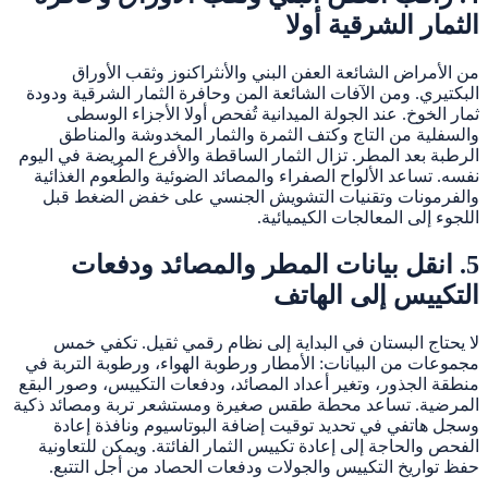
الثمار الشرقية أولا
من الأمراض الشائعة العفن البني والأنثراكنوز وثقب الأوراق
البكتيري. ومن الآفات الشائعة المن وحافرة الثمار الشرقية ودودة
ثمار الخوخ. عند الجولة الميدانية تُفحص أولا الأجزاء الوسطى
والسفلية من التاج وكتف الثمرة والثمار المخدوشة والمناطق
الرطبة بعد المطر. تزال الثمار الساقطة والأفرع المريضة في اليوم
نفسه. تساعد الألواح الصفراء والمصائد الضوئية والطُعوم الغذائية
والفرمونات وتقنيات التشويش الجنسي على خفض الضغط قبل
اللجوء إلى المعالجات الكيميائية.
5. انقل بيانات المطر والمصائد ودفعات
التكييس إلى الهاتف
لا يحتاج البستان في البداية إلى نظام رقمي ثقيل. تكفي خمس
مجموعات من البيانات: الأمطار ورطوبة الهواء، ورطوبة التربة في
منطقة الجذور، وتغير أعداد المصائد، ودفعات التكييس، وصور البقع
المرضية. تساعد محطة طقس صغيرة ومستشعر تربة ومصائد ذكية
وسجل هاتفي في تحديد توقيت إضافة البوتاسيوم ونافذة إعادة
الفحص والحاجة إلى إعادة تكييس الثمار الفائتة. ويمكن للتعاونية
حفظ تواريخ التكييس والجولات ودفعات الحصاد من أجل التتبع.