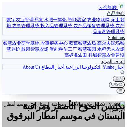
云合智联
产品中心
数字农业管理系统
水肥一体化
智能温室
农业物联网
无土栽
培
农事管理系统
投入品管理系统
农产品销售管理系统
农产
品追溯管理系统
Solutions
智慧农业研学基地
农事服务中心
蓝莓智慧农场
高尔夫球场智
慧养护
校园智慧农场
智能种苗工厂
智慧茶园
水稻无人农场
高标准农田
县域智慧农业建设
اعرف المزيد
أخبار Yunhe
التكنولوجيا الزراعية
أخبار القطاع
About Us
🇸🇦
تكييس الخوخ الأصفر ومراقبة
البستان في موسم أمطار البرقوق