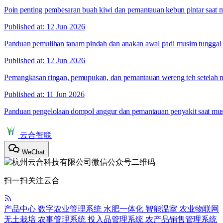
Poin penting pembesaran buah kiwi dan pemantauan kebun pintar saat 
Published at: 12 Jun 2026
Panduan pemulihan tanam pindah dan anakan awal padi musim tunggal 
Published at: 12 Jun 2026
Pemangkasan ringan, pemupukan, dan pemantauan wereng teh setelah 
Published at: 11 Jun 2026
Panduan pengelolaan dompol anggur dan pemantauan penyakit saat mu
云合智联
WeChat
扫一扫关注云合
产品中心
数字农业管理系统
水肥一体化
智能温室
农业物联网
无土栽培
农事管理系统
投入品管理系统
农产品销售管理系统