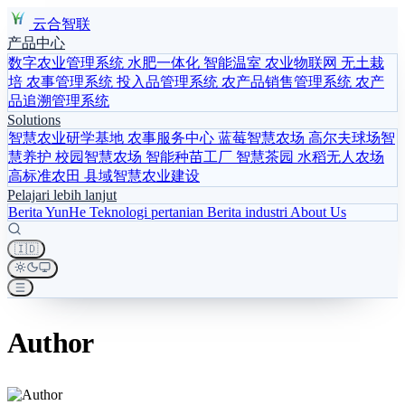
云合智联
产品中心
数字农业管理系统
水肥一体化
智能温室
农业物联网
无土栽
培
农事管理系统
投入品管理系统
农产品销售管理系统
农产
品追溯管理系统
Solutions
智慧农业研学基地
农事服务中心
蓝莓智慧农场
高尔夫球场智
慧养护
校园智慧农场
智能种苗工厂
智慧茶园
水稻无人农场
高标准农田
县域智慧农业建设
Pelajari lebih lanjut
Berita YunHe
Teknologi pertanian
Berita industri
About Us
🇮🇩
Author