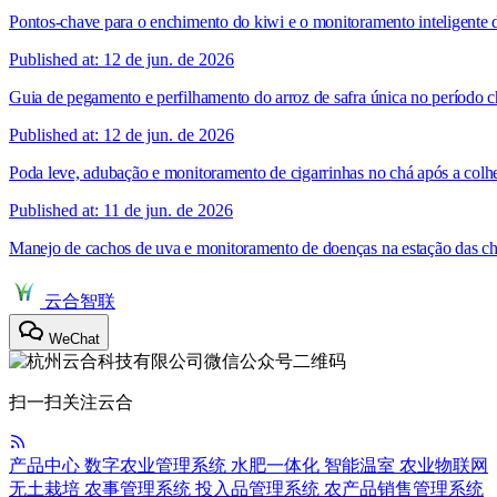
Pontos-chave para o enchimento do kiwi e o monitoramento inteligente
Published at: 12 de jun. de 2026
Guia de pegamento e perfilhamento do arroz de safra única no período 
Published at: 12 de jun. de 2026
Poda leve, adubação e monitoramento de cigarrinhas no chá após a colhe
Published at: 11 de jun. de 2026
Manejo de cachos de uva e monitoramento de doenças na estação das c
云合智联
WeChat
扫一扫关注云合
产品中心
数字农业管理系统
水肥一体化
智能温室
农业物联网
无土栽培
农事管理系统
投入品管理系统
农产品销售管理系统