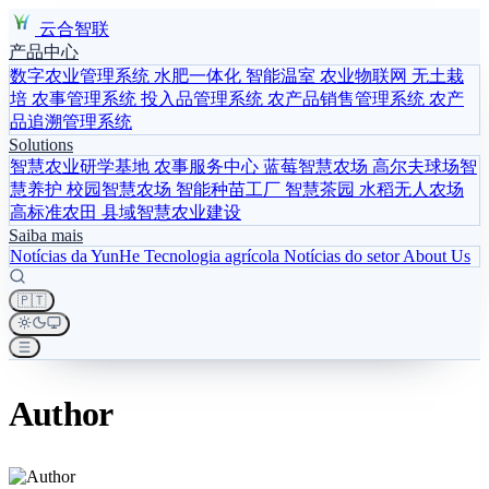
云合智联
产品中心
数字农业管理系统
水肥一体化
智能温室
农业物联网
无土栽
培
农事管理系统
投入品管理系统
农产品销售管理系统
农产
品追溯管理系统
Solutions
智慧农业研学基地
农事服务中心
蓝莓智慧农场
高尔夫球场智
慧养护
校园智慧农场
智能种苗工厂
智慧茶园
水稻无人农场
高标准农田
县域智慧农业建设
Saiba mais
Notícias da YunHe
Tecnologia agrícola
Notícias do setor
About Us
🇵🇹
Author