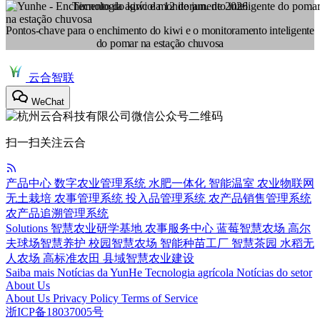
Tecnologia agrícola
12 de jun. de 2026
Pontos-chave para o enchimento do kiwi e o monitoramento inteligente
do pomar na estação chuvosa
云合智联
WeChat
扫一扫关注云合
产品中心
数字农业管理系统
水肥一体化
智能温室
农业物联网
无土栽培
农事管理系统
投入品管理系统
农产品销售管理系统
农产品追溯管理系统
Solutions
智慧农业研学基地
农事服务中心
蓝莓智慧农场
高尔
夫球场智慧养护
校园智慧农场
智能种苗工厂
智慧茶园
水稻无
人农场
高标准农田
县域智慧农业建设
Saiba mais
Notícias da YunHe
Tecnologia agrícola
Notícias do setor
About Us
About Us
Privacy Policy
Terms of Service
浙ICP备18037005号