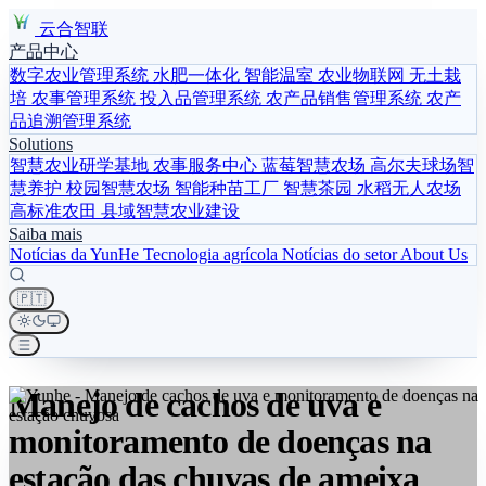
云合智联
产品中心
数字农业管理系统
水肥一体化
智能温室
农业物联网
无土栽
培
农事管理系统
投入品管理系统
农产品销售管理系统
农产
品追溯管理系统
Solutions
智慧农业研学基地
农事服务中心
蓝莓智慧农场
高尔夫球场智
慧养护
校园智慧农场
智能种苗工厂
智慧茶园
水稻无人农场
高标准农田
县域智慧农业建设
Saiba mais
Notícias da YunHe
Tecnologia agrícola
Notícias do setor
About Us
🇵🇹
Manejo de cachos de uva e
monitoramento de doenças na
estação das chuvas de ameixa