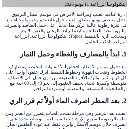
التكنولوجيا الزراعية
11 يونيو 2026
إدارة عناقيد العنب ومراقبة الأمراض في موسم أمطار البرقوق
يدخل منتصف يونيو مناطق العنب حول هانغتشو وجينهوا وجياشينغ
في فترة رطوبة عالية. يركز هذا الدليل على حمل العناقيد والصرف
والتهوية تحت الغطاء ومتابعة البياض الزغبي والعفن الأبيض
وسجلات الري بالتنقيط. Topics: التكنولوجيا الزراعية, الزراعة,
الزراعة الذكية, الحلول.
1. ابدأ بالمصارف والغطاء وحمل الثمار
مع دخول موسم الأمطار، افحص أولاً القنوات المحيطة ومصارف
الخطوط وفتحات التهوية وخطوط التنقيط. اترك عنقوداً واحداً على
كل فرع مثمر، واترك الأفرع الضعيفة من دون حمل. في الأصناف
متوسطة وكبيرة الحبة، يخفف العنقود إلى نحو 40 إلى 60 حبة مع
إزالة الحبات المشوهة أو المصابة أو شديدة التزاحم.
2. بعد المطر اصرف الماء أولاً ثم قرر الري
العنب بعد التزهير وفي مرحلة تضخم الحبات يتضرر من الغمر ومن
تقلب الرطوبة السريع. الإرشادات الفنية لعنب بوجيانغ تشدد على
الصرف خلال موسم الأمطار والري فقط عند عودة الطقس الحار