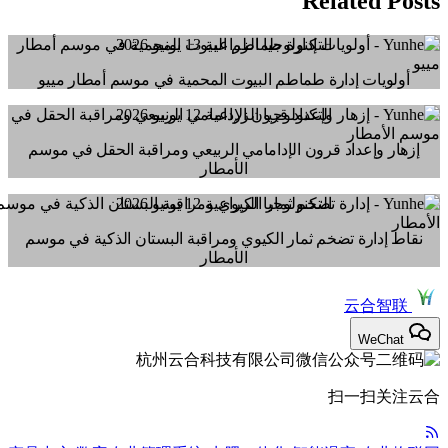
Related Posts
التكنولوجيا الزراعية
13 يونيو 2026
أولويات إدارة طماطم البيوت المحمية في موسم أمطار مييو
التكنولوجيا الزراعية
12 يونيو 2026
إزهار وإعداد قرون الإدامامي الربيعي ومراقبة الحقل في موسم
الأمطار
التكنولوجيا الزراعية
12 يونيو 2026
نقاط إدارة تضخم ثمار الكيوي ومراقبة البستان الذكية في موسم
الأمطار
云合智联
WeChat
扫一扫关注云合