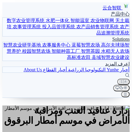
云合智联
产品中心
数字农业管理系统
水肥一体化
智能温室
农业物联网
无土栽
培
农事管理系统
投入品管理系统
农产品销售管理系统
农产
品追溯管理系统
Solutions
智慧农业研学基地
农事服务中心
蓝莓智慧农场
高尔夫球场智
慧养护
校园智慧农场
智能种苗工厂
智慧茶园
水稻无人农场
高标准农田
县域智慧农业建设
اعرف المزيد
أخبار Yunhe
التكنولوجيا الزراعية
أخبار القطاع
About Us
🇸🇦
إدارة عناقيد العنب ومراقبة
الأمراض في موسم أمطار البرقوق