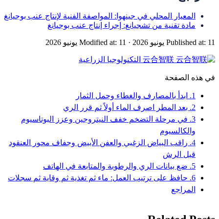
المعيار المحلي في جينهوا: المواصفة الفنية لإنتاج عنب بوجيانغ
مادة تقنية من تشجيانغ: إجراء إنتاج عنب بوجيانغ
Published at: 11 يونيو 2026
·
Modified at: 11 يونيو 2026
云合智联
التكنولوجيا الزراعية
في هذه الصفحة
1. ابدأ بالمصارف والغطاء وحمل الثمار
2. بعد المطر اصرف الماء أولاً ثم قرر الري
3. في مرحلة التضخم خفف النيتروجين وعزز البوتاسيوم
والكالسيوم
4. راقب البياض الزغبي والعفن الأبيض وجفاف محور العنقود
قبل الرش
5. ضع بيانات الري والرطوبة والمتابعة في الهاتف
6. حافظ على ترتيب العمل: ماء ثم تغذية ثم وقاية ثم سجلات
المراجع