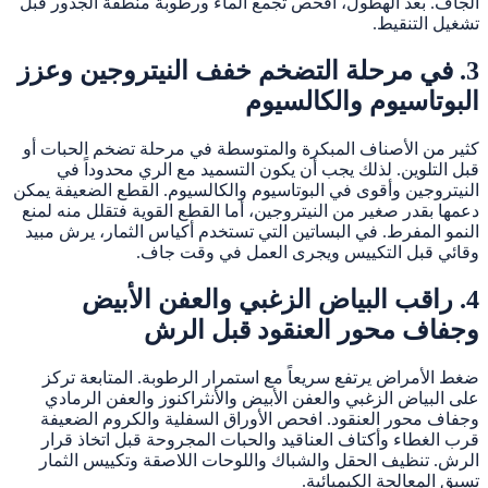
الجاف. بعد الهطول، افحص تجمع الماء ورطوبة منطقة الجذور قبل
تشغيل التنقيط.
3. في مرحلة التضخم خفف النيتروجين وعزز
البوتاسيوم والكالسيوم
كثير من الأصناف المبكرة والمتوسطة في مرحلة تضخم الحبات أو
قبل التلوين. لذلك يجب أن يكون التسميد مع الري محدوداً في
النيتروجين وأقوى في البوتاسيوم والكالسيوم. القطع الضعيفة يمكن
دعمها بقدر صغير من النيتروجين، أما القطع القوية فتقلل منه لمنع
النمو المفرط. في البساتين التي تستخدم أكياس الثمار، يرش مبيد
وقائي قبل التكييس ويجرى العمل في وقت جاف.
4. راقب البياض الزغبي والعفن الأبيض
وجفاف محور العنقود قبل الرش
ضغط الأمراض يرتفع سريعاً مع استمرار الرطوبة. المتابعة تركز
على البياض الزغبي والعفن الأبيض والأنثراكنوز والعفن الرمادي
وجفاف محور العنقود. افحص الأوراق السفلية والكروم الضعيفة
قرب الغطاء وأكتاف العناقيد والحبات المجروحة قبل اتخاذ قرار
الرش. تنظيف الحقل والشباك واللوحات اللاصقة وتكييس الثمار
تسبق المعالجة الكيميائية.