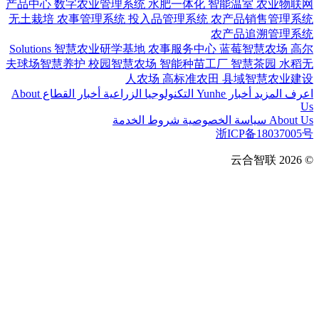
产品中心
数字农业管理系统
水肥一体化
智能温室
农业物联网
无土栽培
农事管理系统
投入品管理系统
农产品销售管理系统
农产品追溯管理系统
Solutions
智慧农业研学基地
农事服务中心
蓝莓智慧农场
高尔
夫球场智慧养护
校园智慧农场
智能种苗工厂
智慧茶园
水稻无
人农场
高标准农田
县域智慧农业建设
اعرف المزيد
أخبار Yunhe
التكنولوجيا الزراعية
أخبار القطاع
About
Us
About Us
سياسة الخصوصية
شروط الخدمة
浙ICP备18037005号
云合智联
© 2026