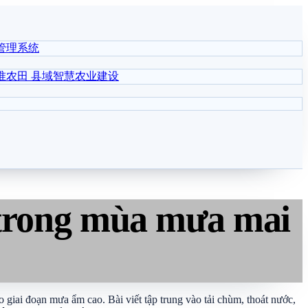
管理系统
准农田
县域智慧农业建设
 trong mùa mưa mai
ai đoạn mưa ẩm cao. Bài viết tập trung vào tải chùm, thoát nước,