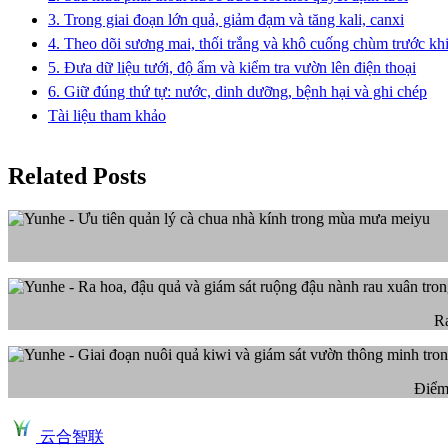
3. Trong giai đoạn lớn quả, giảm đạm và tăng kali, canxi
4. Theo dõi sương mai, thối trắng và khô cuống chùm trước kh
5. Đưa dữ liệu tưới, độ ẩm và kiểm tra vườn lên điện thoại
6. Giữ đúng thứ tự: nước, dinh dưỡng, bệnh hại và ghi chép
Tài liệu tham khảo
Related Posts
R
Điểm 
云合智联