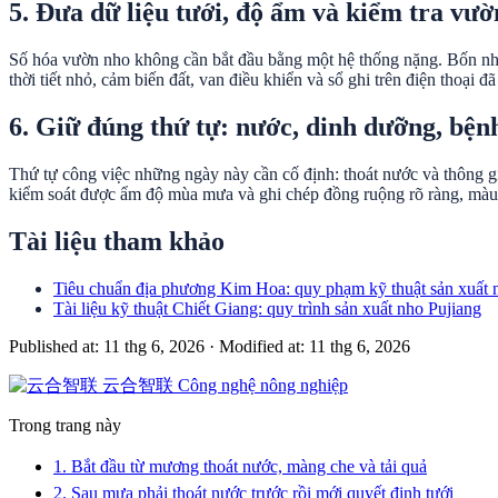
5. Đưa dữ liệu tưới, độ ẩm và kiểm tra vườ
Số hóa vườn nho không cần bắt đầu bằng một hệ thống nặng. Bốn nhóm 
thời tiết nhỏ, cảm biến đất, van điều khiển và sổ ghi trên điện thoại đã
6. Giữ đúng thứ tự: nước, dinh dưỡng, bệnh
Thứ tự công việc những ngày này cần cố định: thoát nước và thông gió
kiểm soát được ẩm độ mùa mưa và ghi chép đồng ruộng rõ ràng, màu 
Tài liệu tham khảo
Tiêu chuẩn địa phương Kim Hoa: quy phạm kỹ thuật sản xuất 
Tài liệu kỹ thuật Chiết Giang: quy trình sản xuất nho Pujiang
Published at: 11 thg 6, 2026
·
Modified at: 11 thg 6, 2026
云合智联
Công nghệ nông nghiệp
Trong trang này
1. Bắt đầu từ mương thoát nước, màng che và tải quả
2. Sau mưa phải thoát nước trước rồi mới quyết định tưới