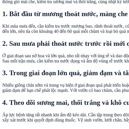
thông gió mái che, kiểm tra sương mai và thối trắng, cùng nhật ký t
1. Bắt đầu từ mương thoát nước, màng che 
Khi mùa mưa đến, cần kiểm tra trước mương bao, rãnh thoát nước, c
đến lớn, nên tỉa còn khoảng 40 đến 60 quả mỗi chùm và loại bỏ quả 
2. Sau mưa phải thoát nước trước rồi mới 
Ở giai đoạn sau nở hoa và lớn quả, nho rất nhạy với úng rễ và dao độ
Sau mỗi trận mưa, cần kiểm tra nước đọng và ẩm độ vùng rễ trước khi
3. Trong giai đoạn lớn quả, giảm đạm và tă
Nhiều giống chín sớm và trung vụ hiện ở giai đoạn quả phát triển hoặ
giảm đạm để hạn chế phát lộc mạnh. Với vườn có bao chùm, cần phun 
4. Theo dõi sương mai, thối trắng và khô 
Áp lực bệnh tăng rất nhanh khi ẩm độ kéo dài. Cần tập trung theo dõ
xây xát trước khi quyết định dùng thuốc. Vệ sinh vườn, lưới chắn, b