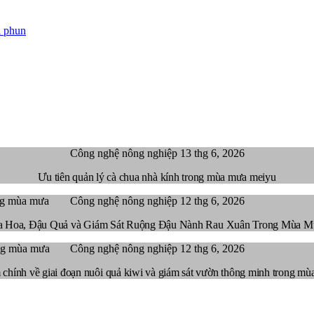
i phun
Công nghệ nông nghiệp
13 thg 6, 2026
Ưu tiên quản lý cà chua nhà kính trong mùa mưa meiyu
Công nghệ nông nghiệp
12 thg 6, 2026
a Hoa, Đậu Quả và Giám Sát Ruộng Đậu Nành Rau Xuân Trong Mùa M
Công nghệ nông nghiệp
12 thg 6, 2026
chính về giai đoạn nuôi quả kiwi và giám sát vườn thông minh trong m