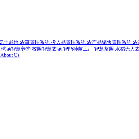
无土栽培
农事管理系统
投入品管理系统
农产品销售管理系统
农
夫球场智慧养护
校园智慧农场
智能种苗工厂
智慧茶园
水稻无人
h
About Us