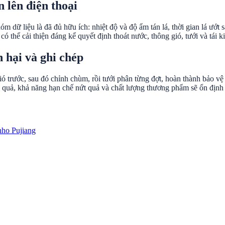
n lên điện thoại
dữ liệu là đã đủ hữu ích: nhiệt độ và độ ẩm tán lá, thời gian lá ướt 
 có thể cải thiện đáng kể quyết định thoát nước, thông gió, tưới và tái k
 hại và ghi chép
 trước, sau đó chỉnh chùm, rồi tưới phân từng đợt, hoàn thành bảo vệ 
quả, khả năng hạn chế nứt quả và chất lượng thương phẩm sẽ ổn định
nho Pujiang