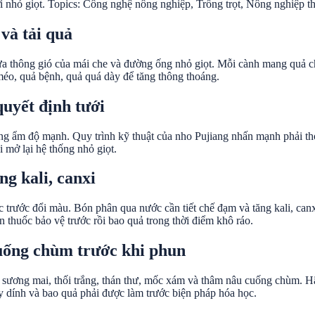
ưới nhỏ giọt. Topics: Công nghệ nông nghiệp, Trồng trọt, Nông nghiệp t
và tải quả
ửa thông gió của mái che và đường ống nhỏ giọt. Mỗi cành mang quả c
méo, quả bệnh, quả quá dày để tăng thông thoáng.
quyết định tưới
ng ẩm độ mạnh. Quy trình kỹ thuật của nho Pujiang nhấn mạnh phải thoát
 mở lại hệ thống nhỏ giọt.
ng kali, canxi
c trước đổi màu. Bón phân qua nước cần tiết chế đạm và tăng kali, canx
thuốc bảo vệ trước rồi bao quả trong thời điểm khô ráo.
cuống chùm trước khi phun
i sương mai, thối trắng, thán thư, mốc xám và thâm nâu cuống chùm. Hã
ẫy dính và bao quả phải được làm trước biện pháp hóa học.