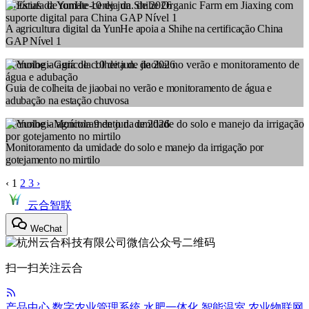
Notícias da YunHe
10 de jun. de 2026
A agricultura digital da YunHe apoia a Shihe na certificação China
GAP Nível 1
Tecnologia agrícola
10 de jun. de 2026
Guia de colheita de jiaobai no verão e monitoramento de água e
adubação na estação chuvosa
Tecnologia agrícola
9 de jun. de 2026
Monitoramento da umidade do solo e manejo da irrigação por
gotejamento no mirtilo
‹
1
2
3
›
云合智联
WeChat
扫一扫关注云合
产品中心
数字农业管理系统
水肥一体化
智能温室
农业物联网