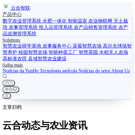
云合智联
产品中心
数字农业管理系统
水肥一体化
智能温室
农业物联网
无土栽
培
农事管理系统
投入品管理系统
农产品销售管理系统
农产
品追溯管理系统
Solutions
智慧农业研学基地
农事服务中心
蓝莓智慧农场
高尔夫球场智
慧养护
校园智慧农场
智能种苗工厂
智慧茶园
水稻无人农场
高标准农田
县域智慧农业建设
Saiba mais
Notícias da YunHe
Tecnologia agrícola
Notícias do setor
About Us
🇵🇹
文章归档
云合动态与农业资讯