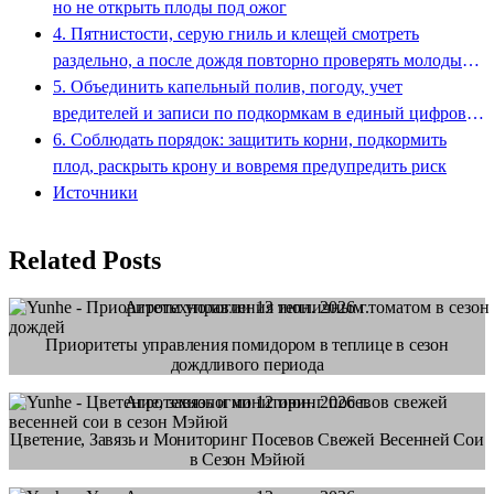
но не открыть плоды под ожог
4. Пятнистости, серую гниль и клещей смотреть
раздельно, а после дождя повторно проверять молодые
плоды и нижнюю сторону листа
5. Объединить капельный полив, погоду, учет
вредителей и записи по подкормкам в единый цифровой
журнал сада
6. Соблюдать порядок: защитить корни, подкормить
плод, раскрыть крону и вовремя предупредить риск
Источники
Related Posts
Агротехнологии
13 июн. 2026 г.
Приоритеты управления помидором в теплице в сезон
дождливого периода
Агротехнологии
12 июн. 2026 г.
Цветение, Завязь и Мониторинг Посевов Свежей Весенней Сои
в Сезон Мэйюй