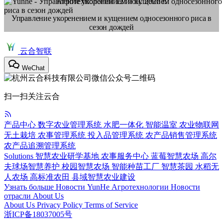
Агротехнологии
12 июн. 2026 г.
Управление укоренением и кущением односезонного риса в
сезон дождей
云合智联
WeChat
扫一扫关注云合
产品中心
数字农业管理系统
水肥一体化
智能温室
农业物联网
无土栽培
农事管理系统
投入品管理系统
农产品销售管理系统
农产品追溯管理系统
Solutions
智慧农业研学基地
农事服务中心
蓝莓智慧农场
高尔
夫球场智慧养护
校园智慧农场
智能种苗工厂
智慧茶园
水稻无
人农场
高标准农田
县域智慧农业建设
Узнать больше
Новости YunHe
Агротехнологии
Новости
отрасли
About Us
About Us
Privacy Policy
Terms of Service
浙ICP备18037005号