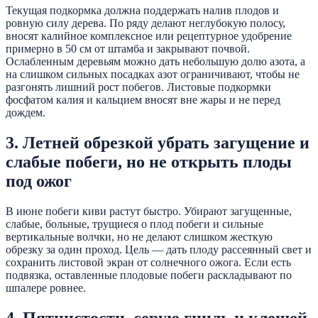
Текущая подкормка должна поддержать налив плодов и
ровную силу дерева. По ряду делают неглубокую полосу,
вносят калийное комплексное или рецептурное удобрение
примерно в 50 см от штамба и закрывают почвой.
Ослабленным деревьям можно дать небольшую долю азота, а
на слишком сильных посадках азот ограничивают, чтобы не
разгонять лишний рост побегов. Листовые подкормки
фосфатом калия и кальцием вносят вне жары и не перед
дождем.
3. Летней обрезкой убрать загущение и
слабые побеги, но не открыть плоды
под ожог
В июне побеги киви растут быстро. Убирают загущенные,
слабые, больные, трущиеся о плод побеги и сильные
вертикальные волчки, но не делают слишком жесткую
обрезку за один проход. Цель — дать плоду рассеянный свет и
сохранить листовой экран от солнечного ожога. Если есть
подвязка, оставленные плодовые побеги раскладывают по
шпалере ровнее.