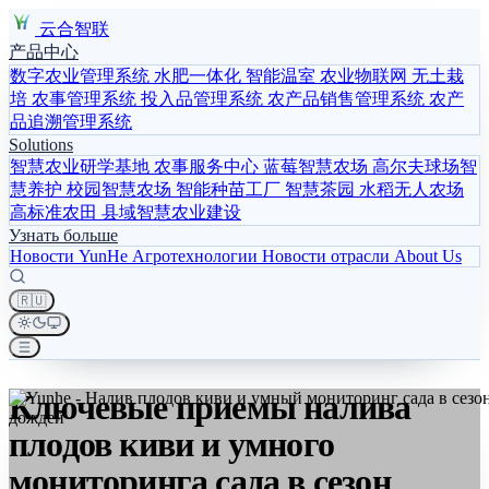
云合智联
产品中心
数字农业管理系统
水肥一体化
智能温室
农业物联网
无土栽
培
农事管理系统
投入品管理系统
农产品销售管理系统
农产
品追溯管理系统
Solutions
智慧农业研学基地
农事服务中心
蓝莓智慧农场
高尔夫球场智
慧养护
校园智慧农场
智能种苗工厂
智慧茶园
水稻无人农场
高标准农田
县域智慧农业建设
Узнать больше
Новости YunHe
Агротехнологии
Новости отрасли
About Us
🇷🇺
Ключевые приемы налива
плодов киви и умного
мониторинга сада в сезон