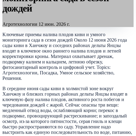
дождей
Агротехнологии
12 июн. 2026 г.
Ключевые приемы налива плодов киви и умного
мониторинга сада в сезон дождей Около 12 июня 2026 года
сады киви в Ханчжоу и соседних районах дельты Янцзы
входят в ключевое окно раннего налива плодов и летней
корректировки кроны. Материал охватывает дренаж,
подкормку калием и кальцием, летнюю обрезку,
фитосанитарный контроль и цифровой учет. Topics:
Агротехнологии, Посадка, Умное сельское хозяйство,
Решения.
В середине июня сады киви в холмистой зоне вокруг
Ханчжоу и близких горных районах дельты Янцзы входят в
ключевую фазу налива плодов, активного роста побегов и
чередования дождей с жарой. Сейчас опасны три вещи:
медленный отвод воды, ослабляющий корни; перекос в
подкормке, провоцирующий растрескивание; и запоздалый
осмотр, из-за которого пятнистости, серая гниль и клещи
быстро распространяются по саду. Управление надо
выстроить как единую последовательность по воде, питанию,