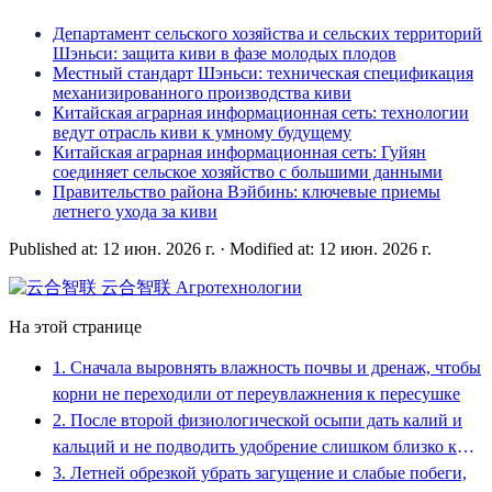
Департамент сельского хозяйства и сельских территорий
Шэньси: защита киви в фазе молодых плодов
Местный стандарт Шэньси: техническая спецификация
механизированного производства киви
Китайская аграрная информационная сеть: технологии
ведут отрасль киви к умному будущему
Китайская аграрная информационная сеть: Гуйян
соединяет сельское хозяйство с большими данными
Правительство района Вэйбинь: ключевые приемы
летнего ухода за киви
Published at: 12 июн. 2026 г.
·
Modified at: 12 июн. 2026 г.
云合智联
Агротехнологии
На этой странице
1. Сначала выровнять влажность почвы и дренаж, чтобы
корни не переходили от переувлажнения к пересушке
2. После второй физиологической осыпи дать калий и
кальций и не подводить удобрение слишком близко к
штамбу
3. Летней обрезкой убрать загущение и слабые побеги,