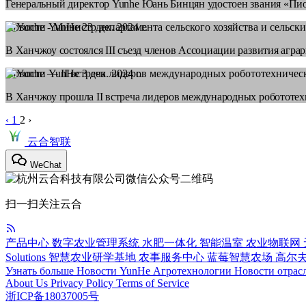
Генеральный директор Yunhe Юань Бинцян удостоен звания «Пи
Новости YunHe
23 дек. 2024 г.
В Ханчжоу состоялся III съезд членов Ассоциации развития аг
Новости YunHe
3 дек. 2024 г.
В Ханчжоу прошла II встреча лидеров международных робототе
‹
1
2
›
云合智联
WeChat
扫一扫关注云合
产品中心
数字农业管理系统
水肥一体化
智能温室
农业物联网
Solutions
智慧农业研学基地
农事服务中心
蓝莓智慧农场
高尔
Узнать больше
Новости YunHe
Агротехнологии
Новости отрас
About Us
Privacy Policy
Terms of Service
浙ICP备18037005号