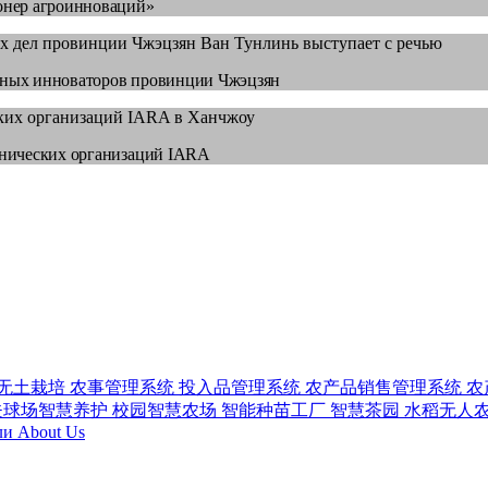
онер агроинноваций»
рарных инноваторов провинции Чжэцзян
хнических организаций IARA
无土栽培
农事管理系统
投入品管理系统
农产品销售管理系统
农
夫球场智慧养护
校园智慧农场
智能种苗工厂
智慧茶园
水稻无人
ли
About Us