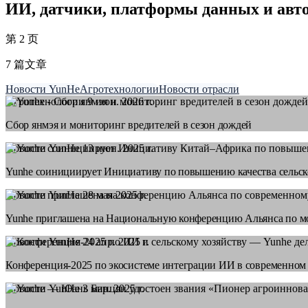
ИИ, датчики, платформы данных и авто
第 2 页
7 篇文章
Новости YunHe
Агротехнологии
Новости отрасли
Агротехнологии
9 июн. 2026 г.
Сбор янмэя и мониторинг вредителей в сезон дождей
Новости YunHe
13 июн. 2025 г.
Yunhe соинициирует Инициативу по повышению качества сельск
Новости YunHe
28 мая 2025 г.
Yunhe приглашена на Национальную конференцию Альянса по мо
Новости YunHe
24 апр. 2025 г.
Конференция‑2025 по экосистеме интеграции ИИ в современном 
Новости YunHe
3 мар. 2025 г.