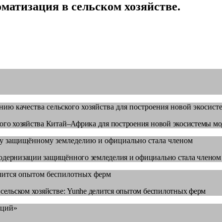
матизация в сельском хозяйстве.
ого хозяйства Китай–Африка для построения новой экосистемы 
дернизации защищённого земледелия и официально стала членом
сельском хозяйстве: Yunhe делится опытом беспилотных ферм