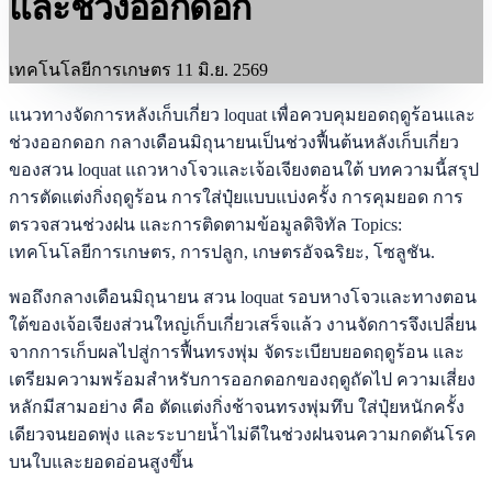
และช่วงออกดอก
เทคโนโลยีการเกษตร
11 มิ.ย. 2569
แนวทางจัดการหลังเก็บเกี่ยว loquat เพื่อควบคุมยอดฤดูร้อนและ
ช่วงออกดอก กลางเดือนมิถุนายนเป็นช่วงฟื้นต้นหลังเก็บเกี่ยว
ของสวน loquat แถวหางโจวและเจ้อเจียงตอนใต้ บทความนี้สรุป
การตัดแต่งกิ่งฤดูร้อน การใส่ปุ๋ยแบบแบ่งครั้ง การคุมยอด การ
ตรวจสวนช่วงฝน และการติดตามข้อมูลดิจิทัล Topics:
เทคโนโลยีการเกษตร, การปลูก, เกษตรอัจฉริยะ, โซลูชัน.
พอถึงกลางเดือนมิถุนายน สวน loquat รอบหางโจวและทางตอน
ใต้ของเจ้อเจียงส่วนใหญ่เก็บเกี่ยวเสร็จแล้ว งานจัดการจึงเปลี่ยน
จากการเก็บผลไปสู่การฟื้นทรงพุ่ม จัดระเบียบยอดฤดูร้อน และ
เตรียมความพร้อมสำหรับการออกดอกของฤดูถัดไป ความเสี่ยง
หลักมีสามอย่าง คือ ตัดแต่งกิ่งช้าจนทรงพุ่มทึบ ใส่ปุ๋ยหนักครั้ง
เดียวจนยอดพุ่ง และระบายน้ำไม่ดีในช่วงฝนจนความกดดันโรค
บนใบและยอดอ่อนสูงขึ้น