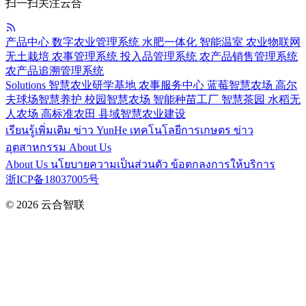
扫一扫关注云合
产品中心
数字农业管理系统
水肥一体化
智能温室
农业物联网
无土栽培
农事管理系统
投入品管理系统
农产品销售管理系统
农产品追溯管理系统
Solutions
智慧农业研学基地
农事服务中心
蓝莓智慧农场
高尔
夫球场智慧养护
校园智慧农场
智能种苗工厂
智慧茶园
水稻无
人农场
高标准农田
县域智慧农业建设
เรียนรู้เพิ่มเติม
ข่าว YunHe
เทคโนโลยีการเกษตร
ข่าว
อุตสาหกรรม
About Us
About Us
นโยบายความเป็นส่วนตัว
ข้อตกลงการให้บริการ
浙ICP备18037005号
© 2026
云合智联