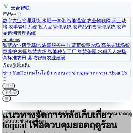
云合智联
产品中心
数字农业管理系统
水肥一体化
智能温室
农业物联网
无土栽
培
农事管理系统
投入品管理系统
农产品销售管理系统
农产
品追溯管理系统
Solutions
智慧农业研学基地
农事服务中心
蓝莓智慧农场
高尔夫球场智
慧养护
校园智慧农场
智能种苗工厂
智慧茶园
水稻无人农场
高标准农田
县域智慧农业建设
เรียนรู้เพิ่มเติม
ข่าว YunHe
เทคโนโลยีการเกษตร
ข่าวอุตสาหกรรม
About Us
🇹🇭
แนวทางจัดการหลังเก็บเกี่ยว
loquat เพื่อควบคุมยอดฤดูร้อน