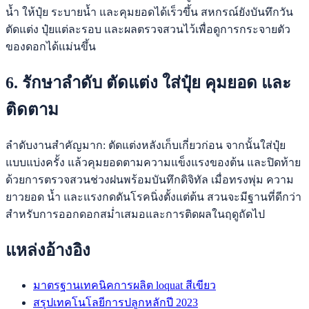
น้ำ ให้ปุ๋ย ระบายน้ำ และคุมยอดได้เร็วขึ้น สหกรณ์ยังบันทึกวัน
ตัดแต่ง ปุ๋ยแต่ละรอบ และผลตรวจสวนไว้เพื่อดูการกระจายตัว
ของดอกได้แม่นขึ้น
6. รักษาลำดับ ตัดแต่ง ใส่ปุ๋ย คุมยอด และ
ติดตาม
ลำดับงานสำคัญมาก: ตัดแต่งหลังเก็บเกี่ยวก่อน จากนั้นใส่ปุ๋ย
แบบแบ่งครั้ง แล้วคุมยอดตามความแข็งแรงของต้น และปิดท้าย
ด้วยการตรวจสวนช่วงฝนพร้อมบันทึกดิจิทัล เมื่อทรงพุ่ม ความ
ยาวยอด น้ำ และแรงกดดันโรคนิ่งตั้งแต่ต้น สวนจะมีฐานที่ดีกว่า
สำหรับการออกดอกสม่ำเสมอและการติดผลในฤดูถัดไป
แหล่งอ้างอิง
มาตรฐานเทคนิคการผลิต loquat สีเขียว
สรุปเทคโนโลยีการปลูกหลักปี 2023