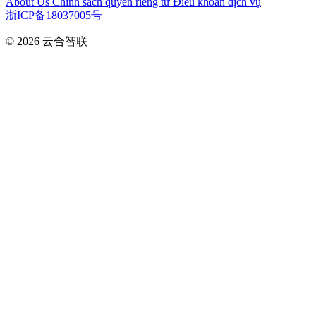
About Us
Chính sách quyền riêng tư
Điều khoản dịch vụ
浙ICP备18037005号
© 2026
云合智联