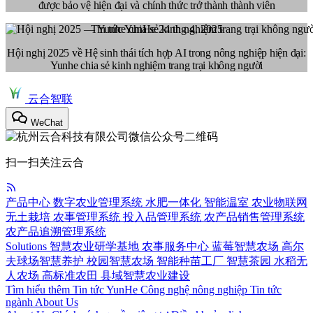
được bảo vệ hiện đại và chính thức trở thành thành viên
Tin tức YunHe
24 thg 4, 2025
Hội nghị 2025 về Hệ sinh thái tích hợp AI trong nông nghiệp hiện đại:
Yunhe chia sẻ kinh nghiệm trang trại không người
云合智联
WeChat
扫一扫关注云合
产品中心
数字农业管理系统
水肥一体化
智能温室
农业物联网
无土栽培
农事管理系统
投入品管理系统
农产品销售管理系统
农产品追溯管理系统
Solutions
智慧农业研学基地
农事服务中心
蓝莓智慧农场
高尔
夫球场智慧养护
校园智慧农场
智能种苗工厂
智慧茶园
水稻无
人农场
高标准农田
县域智慧农业建设
Tìm hiểu thêm
Tin tức YunHe
Công nghệ nông nghiệp
Tin tức
ngành
About Us