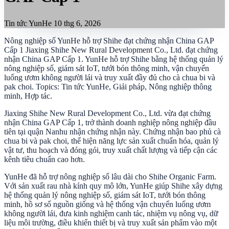
Tin tức YunHe
10 thg 6, 2026
Nông nghiệp số YunHe hỗ trợ Shihe đạt chứng nhận China GAP
Cấp 1 Jiaxing Shihe New Rural Development Co., Ltd. đạt chứng
nhận China GAP Cấp 1. YunHe hỗ trợ Shihe bằng hệ thống quản lý
nông nghiệp số, giám sát IoT, tưới bón thông minh, vận chuyển
luống ươm không người lái và truy xuất đầy đủ cho cà chua bi và
pak choi. Topics: Tin tức YunHe, Giải pháp, Nông nghiệp thông
minh, Hợp tác.
Jiaxing Shihe New Rural Development Co., Ltd. vừa đạt chứng
nhận China GAP Cấp 1, trở thành doanh nghiệp nông nghiệp đầu
tiên tại quận Nanhu nhận chứng nhận này. Chứng nhận bao phủ cà
chua bi và pak choi, thể hiện năng lực sản xuất chuẩn hóa, quản lý
vật tư, thu hoạch và đóng gói, truy xuất chất lượng và tiếp cận các
kênh tiêu chuẩn cao hơn.
YunHe đã hỗ trợ nông nghiệp số lâu dài cho Shihe Organic Farm.
Với sản xuất rau nhà kính quy mô lớn, YunHe giúp Shihe xây dựng
hệ thống quản lý nông nghiệp số, giám sát IoT, tưới bón thông
minh, hồ sơ số nguồn giống và hệ thống vận chuyển luống ươm
không người lái, đưa kinh nghiệm canh tác, nhiệm vụ nông vụ, dữ
liệu môi trường, điều khiển thiết bị và truy xuất sản phẩm vào một