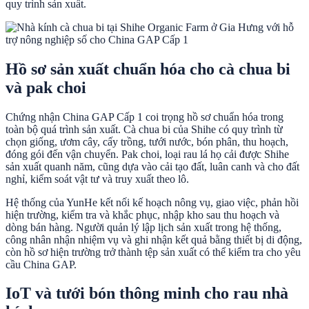
quy trình sản xuất.
Hồ sơ sản xuất chuẩn hóa cho cà chua bi
và pak choi
Chứng nhận China GAP Cấp 1 coi trọng hồ sơ chuẩn hóa trong
toàn bộ quá trình sản xuất. Cà chua bi của Shihe có quy trình từ
chọn giống, ươm cây, cấy trồng, tưới nước, bón phân, thu hoạch,
đóng gói đến vận chuyển. Pak choi, loại rau lá họ cải được Shihe
sản xuất quanh năm, cũng dựa vào cải tạo đất, luân canh và cho đất
nghỉ, kiểm soát vật tư và truy xuất theo lô.
Hệ thống của YunHe kết nối kế hoạch nông vụ, giao việc, phản hồi
hiện trường, kiểm tra và khắc phục, nhập kho sau thu hoạch và
dòng bán hàng. Người quản lý lập lịch sản xuất trong hệ thống,
công nhân nhận nhiệm vụ và ghi nhận kết quả bằng thiết bị di động,
còn hồ sơ hiện trường trở thành tệp sản xuất có thể kiểm tra cho yêu
cầu China GAP.
IoT và tưới bón thông minh cho rau nhà