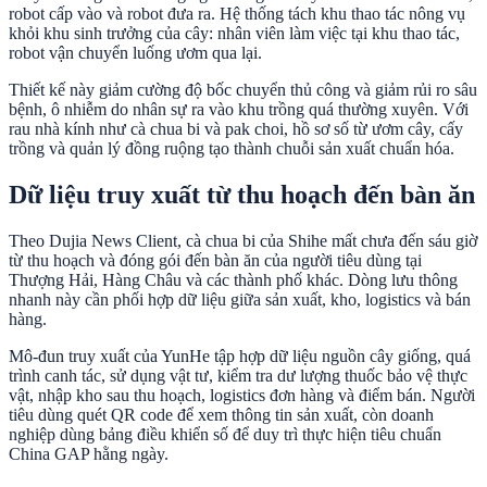
robot cấp vào và robot đưa ra. Hệ thống tách khu thao tác nông vụ
khỏi khu sinh trưởng của cây: nhân viên làm việc tại khu thao tác,
robot vận chuyển luống ươm qua lại.
Thiết kế này giảm cường độ bốc chuyển thủ công và giảm rủi ro sâu
bệnh, ô nhiễm do nhân sự ra vào khu trồng quá thường xuyên. Với
rau nhà kính như cà chua bi và pak choi, hồ sơ số từ ươm cây, cấy
trồng và quản lý đồng ruộng tạo thành chuỗi sản xuất chuẩn hóa.
Dữ liệu truy xuất từ thu hoạch đến bàn ăn
Theo Dujia News Client, cà chua bi của Shihe mất chưa đến sáu giờ
từ thu hoạch và đóng gói đến bàn ăn của người tiêu dùng tại
Thượng Hải, Hàng Châu và các thành phố khác. Dòng lưu thông
nhanh này cần phối hợp dữ liệu giữa sản xuất, kho, logistics và bán
hàng.
Mô-đun truy xuất của YunHe tập hợp dữ liệu nguồn cây giống, quá
trình canh tác, sử dụng vật tư, kiểm tra dư lượng thuốc bảo vệ thực
vật, nhập kho sau thu hoạch, logistics đơn hàng và điểm bán. Người
tiêu dùng quét QR code để xem thông tin sản xuất, còn doanh
nghiệp dùng bảng điều khiển số để duy trì thực hiện tiêu chuẩn
China GAP hằng ngày.