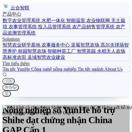
云合智联
产品中心
数字农业管理系统
水肥一体化
智能温室
农业物联网
无土栽
培
农事管理系统
投入品管理系统
农产品销售管理系统
农产
品追溯管理系统
Solutions
智慧农业研学基地
农事服务中心
蓝莓智慧农场
高尔夫球场智
慧养护
校园智慧农场
智能种苗工厂
智慧茶园
水稻无人农场
高标准农田
县域智慧农业建设
Tìm hiểu thêm
Tin tức YunHe
Công nghệ nông nghiệp
Tin tức ngành
About Us
🇻🇳
Nông nghiệp số YunHe hỗ trợ
Shihe đạt chứng nhận China
GAP Cấp 1