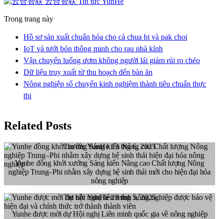
云合智联
Tin tức YunHe
Trong trang này
Hồ sơ sản xuất chuẩn hóa cho cà chua bi và pak choi
IoT và tưới bón thông minh cho rau nhà kính
Vận chuyển luống ươm không người lái giảm rủi ro chéo
Dữ liệu truy xuất từ thu hoạch đến bàn ăn
Nông nghiệp số chuyển kinh nghiệm thành tiêu chuẩn thực
thi
Related Posts
Tin tức YunHe
13 thg 6, 2025
Yunhe đồng khởi xướng Sáng kiến Nâng cao Chất lượng Nông
nghiệp Trung–Phi nhằm xây dựng hệ sinh thái mới cho hiện đại hóa
nông nghiệp
Tin tức YunHe
28 thg 5, 2025
Yunhe được mời dự Hội nghị Liên minh quốc gia về nông nghiệp