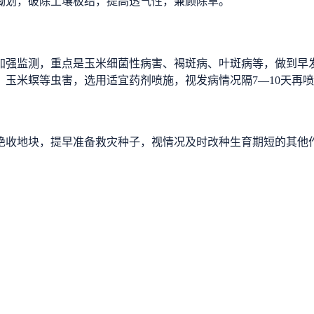
锄划，破除土壤板结，提高透气性，兼顾除草。
加强监测，重点是玉米细菌性病害、褐斑病、叶斑病等，做到早
玉米螟等虫害，选用适宜药剂喷施，视发病情况隔7—10天再喷
绝收地块，提早准备救灾种子，视情况及时改种生育期短的其他