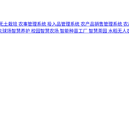
无土栽培
农事管理系统
投入品管理系统
农产品销售管理系统
农
夫球场智慧养护
校园智慧农场
智能种苗工厂
智慧茶园
水稻无人