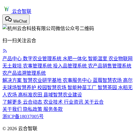
云合智联
WeChat
扫一扫关注云合
产品中心
数字农业管理系统
水肥一体化
智能温室
农业物联网
无土栽培
农事管理系统
投入品管理系统
农产品销售管理系统
农产品追溯管理系统
解决方案
智慧农业研学基地
农事服务中心
蓝莓智慧农场
高尔
夫球场智慧养护
校园智慧农场
智能种苗工厂
智慧茶园
水稻无
人农场
高标准农田
县域智慧农业建设
了解更多
云合动态
农业技术
行业资讯
关于云合
关于我们
隐私政策
服务条款
浙ICP备18037005号
© 2026
云合智联