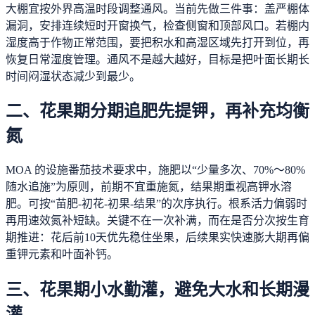
大棚宜按外界高温时段调整通风。当前先做三件事：盖严棚体
漏洞，安排连续短时开窗换气，检查侧窗和顶部风口。若棚内
湿度高于作物正常范围，要把积水和高湿区域先打开到位，再
恢复日常湿度管理。通风不是越大越好，目标是把叶面长期长
时间闷湿状态减少到最少。
二、花果期分期追肥先提钾，再补充均衡
氮
MOA 的设施番茄技术要求中，施肥以“少量多次、70%～80%
随水追施”为原则，前期不宜重施氮，结果期重视高钾水溶
肥。可按“苗肥-初花-初果-结果”的次序执行。根系活力偏弱时
再用速效氮补短缺。关键不在一次补满，而在是否分次按生育
期推进：花后前10天优先稳住坐果，后续果实快速膨大期再偏
重钾元素和叶面补钙。
三、花果期小水勤灌，避免大水和长期漫
灌