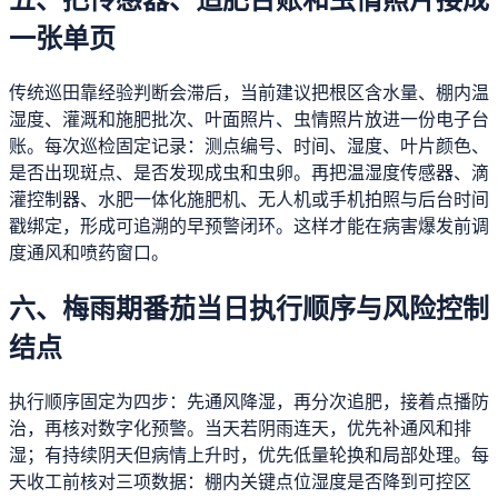
一张单页
传统巡田靠经验判断会滞后，当前建议把根区含水量、棚内温
湿度、灌溉和施肥批次、叶面照片、虫情照片放进一份电子台
账。每次巡检固定记录：测点编号、时间、湿度、叶片颜色、
是否出现斑点、是否发现成虫和虫卵。再把温湿度传感器、滴
灌控制器、水肥一体化施肥机、无人机或手机拍照与后台时间
戳绑定，形成可追溯的早预警闭环。这样才能在病害爆发前调
度通风和喷药窗口。
六、梅雨期番茄当日执行顺序与风险控制
结点
执行顺序固定为四步：先通风降湿，再分次追肥，接着点播防
治，再核对数字化预警。当天若阴雨连天，优先补通风和排
湿；有持续阴天但病情上升时，优先低量轮换和局部处理。每
天收工前核对三项数据：棚内关键点位湿度是否降到可控区