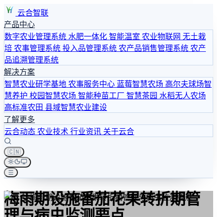
云合智联
产品中心
数字农业管理系统
水肥一体化
智能温室
农业物联网
无土栽
培
农事管理系统
投入品管理系统
农产品销售管理系统
农产
品追溯管理系统
解决方案
智慧农业研学基地
农事服务中心
蓝莓智慧农场
高尔夫球场智
慧养护
校园智慧农场
智能种苗工厂
智慧茶园
水稻无人农场
高标准农田
县域智慧农业建设
了解更多
云合动态
农业技术
行业资讯
关于云合
🇨🇳
梅雨期设施番茄花果转折期管
理与病虫监测要点