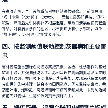
在高湿连阴天里，设施番茄对根区缺氧很敏感。当前阶段用
“短时小量+分次”优于一次大水。叶面和基质湿润保持，但不
积滞：降雨后先引排再补齐根层湿度，晴热日清晨或傍晚轻量
补给。对有滴灌条件的棚区，尽量把追肥和供水绑定，避免
“施肥先行、水分滞后”导致吸收低。
四、按监测阈值联动控制灰霉病和主要害
虫
吉林省设施番茄绿色防控方案把黄板、蓝板、性诱剂作为基础
监测手段，并强调预防为主。苏州建议在阴雨期抓晴晒湿差时
段开棚通风，并用膜下滴灌减少蒸腾失衡，发现病花病果及时
带出棚外集中处理。结合本地田间巡查，优先监控灰霉病、番
茄潜叶蛾、烟粉虱、斑潜蝇和叶霉病等高频对象，未到防治阈
值前先以物理、生物和低药剂量措施为主。
五、把传感器、追肥台账和虫情照片接成