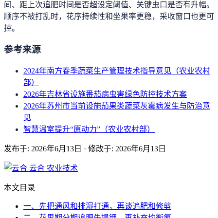
间、距上次追肥时间是否超设定阈值、关键虫口是否有升幅。
顺序不被打乱时，花序持续性和坐果率更稳，采收窗口也更可
控。
参考来源
2024年南方春季蔬菜生产管理技术指导意见（农业农村
部）
2026年吉林省设施番茄病虫害绿色防控技术方案
2026年苏州市当前设施茄果类蔬菜灰霉病发生与防治意
见
智慧温室提升“原动力”（农业农村部）
发布于: 2026年6月13日
·
修改于: 2026年6月13日
云合
农业技术
本文目录
一、先把通风和排湿打通，再谈追肥和修剪
二、花果期分期追肥先提钾，再补充均衡氮