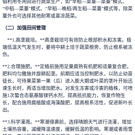
倡利用冬闲田进行蔬菜生产，如“早稻—菜薹—菜薹”模式、
“中稻—菜薹”模式、“早稻—晚稻/再生稻—菜薹”模式等，除菜
薹外也可选择其他耐寒或喜凉蔬菜。
（二）加强田间管理
**1.高垄栽培。**高垄栽培可有效防止根部积水和冻害。极
端低温天气发生时，要将中耕土培于蔬菜根旁，防止根系被冻
伤。
**2.合理施肥。**定植前施用足量腐熟有机肥和适量复合肥，
肥料均匀撒施并旋耕起垄。前期应适当控制肥水，以防止幼苗
徒长，可待果菜第一果（瓜）进入膨大期或叶菜的茎叶开始迅
速生长时，再适当增加肥水。对发生冻害或冷害的植株，可喷
施1次螯合态氨基酸镁钙水剂，提高抵抗能力，恢复作物生
长，配合施用腐植酸或海藻酸肥，提高根系活性，促进新叶长
出。
**3.科学灌溉。**寒潮侵袭前，选择晴朗天气进行浇灌，增加
土壤热容量，减缓降温速度，缓解低温的影响。寒潮或者雨雪