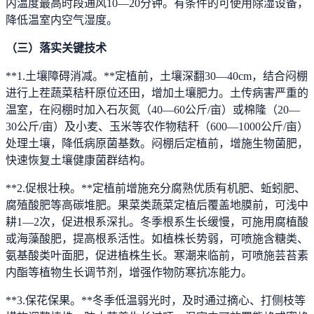
内温度最高时段通风10—20分钟。有条件的可使用除湿设备，
降低温室内空气湿度。
（三）落实关键技术
**1.土壤障碍消减。**定植前，土壤深翻30—40cm，结合闷棚
进行上茬蔬菜秸秆原位还田，增加土壤肥力。土传病害严重的
温室，在闷棚时加入石灰氮（40—60公斤/亩）或棉隆（20—
30公斤/亩）及小麦、玉米等农作物秸秆（600—1000公斤/亩）
处理土壤，降低病原菌基数。闷棚后定植前，增施生物菌肥，
快速恢复土壤健康菌群结构。
**2.促根壮秧。**定植前增施充分腐熟优质有机肥、蚯蚓肥、
腐殖酸肥等高碳堆肥。果菜类蔬菜定植后覆盖地膜前，可浅中
耕1—2次，促进根系深扎。冬季根系生长缓慢，可施用腐植酸
或海藻酸肥，提高根系活性。如植株长势弱，可喷施含糖类、
氨基酸类叶面肥，促进植株生长。寒潮来临前，可喷施芸苔素
内酯等植物生长调节剂，增强作物防寒抗冻能力。
**3.保花保果。**冬季低温弱光时，及时通过摘心、打侧枝等