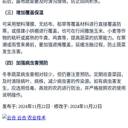
前后，露地蔬菜要及时清沟理墒，防止田间积水。
（三）增加覆盖保温
可采用塑料薄膜、无纺布、稻草等覆盖材料进行直接覆盖防
寒，或搭建小拱棚进行覆盖，也可在行间撒施玉米、小麦等作
物的秸秆或腐熟的牛粪、鸡粪等，提高蔬菜的抗寒能力。在寒
潮或雨雪来袭前，要加强遮掩覆盖，延缓冻融过程，防止蔬菜
发生冻害。
（四）加强病虫害预防
冬季蔬菜病虫害相对较少，但仍要注意预防。定期巡查菜园，
及时清除病叶、病株，减少病虫害的传染源。如有病虫害发
生，应选用低毒、高效的农药进行防治，并严格按照农药使用
说明操作。
发布于: 2024年11月22日
·
修改于: 2024年11月22日
云合
农业技术