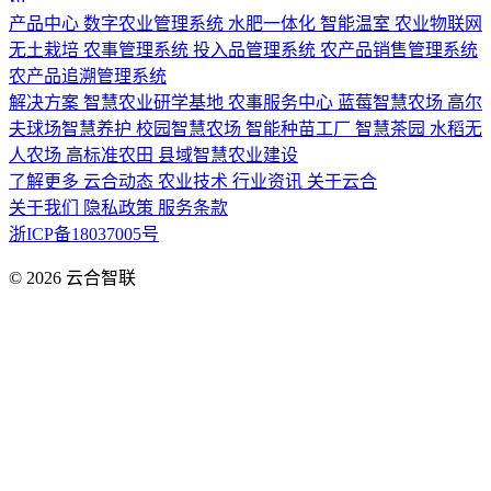
产品中心
数字农业管理系统
水肥一体化
智能温室
农业物联网
无土栽培
农事管理系统
投入品管理系统
农产品销售管理系统
农产品追溯管理系统
解决方案
智慧农业研学基地
农事服务中心
蓝莓智慧农场
高尔
夫球场智慧养护
校园智慧农场
智能种苗工厂
智慧茶园
水稻无
人农场
高标准农田
县域智慧农业建设
了解更多
云合动态
农业技术
行业资讯
关于云合
关于我们
隐私政策
服务条款
浙ICP备18037005号
© 2026
云合智联