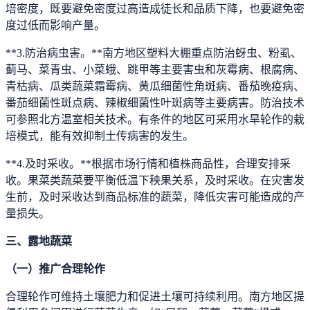
培密度，既要避免密度过高造成徒长和品质下降，也要避免密
度过低而影响产量。
**3.防治病虫害。**南方地区塑料大棚重点防治蚜虫、粉虱、
蓟马、菜青虫、小菜蛾、跳甲等主要害虫和灰霉病、根腐病、
青枯病、瓜类蔬菜霜霉病、黄瓜细菌性角斑病、番茄晚疫病、
番茄细菌性斑点病、辣椒细菌性叶斑病等主要病害。防治技术
可参照北方温室相关技术。有条件的地区可采用水旱轮作的栽
培模式，能有效抑制土传病害的发生。
**4.及时采收。**根据市场行情和植株商品性，合理安排采
收。果菜类蔬菜要平衡低温下秧果关系，及时采收。在灾害发
生前，及时采收达到商品标准的蔬菜，降低灾害可能造成的产
量损失。
三、露地蔬菜
（一）推广合理轮作
合理轮作可维持土壤肥力和促进土壤可持续利用。南方地区提