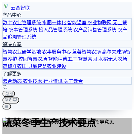
云合智联
产品中心
数字农业管理系统
水肥一体化
智能温室
农业物联网
无土栽
培
农事管理系统
投入品管理系统
农产品销售管理系统
农产
品追溯管理系统
解决方案
智慧农业研学基地
农事服务中心
蓝莓智慧农场
高尔夫球场智
慧养护
校园智慧农场
智能种苗工厂
智慧茶园
水稻无人农场
高标准农田
县域智慧农业建设
了解更多
云合动态
农业技术
行业资讯
关于云合
🇨🇳
蔬菜冬季生产技术要点