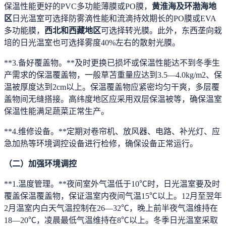
保温性能更好的PVC多功能薄膜或PO膜，
黄淮海及环渤海地
区
日光温室可选择防雾滴性能和流滴持效期长的PO膜或EVA
多功能膜，
西北和西藏地区
可选择转光膜。此外，东西垄向栽
培的日光温室也可选择雾度40%左右的散射光膜。
**3.备好覆盖物。**及时更换已损坏或保温性能达不到冬季生
产需求的保温覆盖物，一般草苫重量应达到3.5—4.0kg/m2、保
温被厚度达到2cm以上。保温覆盖物应紧密均匀干爽，多层覆
盖物间无缝搭接。高纬度地区应采用双层保温被等，确保温室
保温性能满足蔬菜正常生产。
**4.维修设备。**定期对卷帘机、放风器、电路、补光灯、应
急加热等环境调控设备进行检修，确保设备正常运行。
（二）加强环境调控
**1.温度管理。**夜间室外气温低于10℃时，日光温室要及时
覆盖保温覆盖物，保证温室内夜间气温15℃以上。12月至翌年
2月温室内白天气温控制在26—32℃，晚上前半夜气温维持在
18—20℃，凌晨最低气温维持在8℃以上。冬季日光温室采取