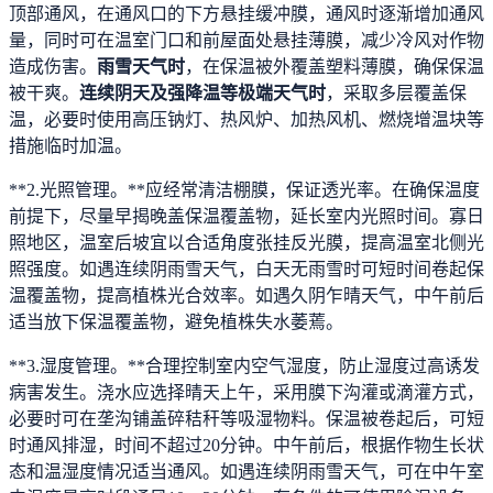
顶部通风，在通风口的下方悬挂缓冲膜，通风时逐渐增加通风
量，同时可在温室门口和前屋面处悬挂薄膜，减少冷风对作物
造成伤害。
雨雪天气时
，在保温被外覆盖塑料薄膜，确保保温
被干爽。
连续阴天及强降温等极端天气时
，采取多层覆盖保
温，必要时使用高压钠灯、热风炉、加热风机、燃烧增温块等
措施临时加温。
**2.光照管理。**应经常清洁棚膜，保证透光率。在确保温度
前提下，尽量早揭晚盖保温覆盖物，延长室内光照时间。寡日
照地区，温室后坡宜以合适角度张挂反光膜，提高温室北侧光
照强度。如遇连续阴雨雪天气，白天无雨雪时可短时间卷起保
温覆盖物，提高植株光合效率。如遇久阴乍晴天气，中午前后
适当放下保温覆盖物，避免植株失水萎蔫。
**3.湿度管理。**合理控制室内空气湿度，防止湿度过高诱发
病害发生。浇水应选择晴天上午，采用膜下沟灌或滴灌方式，
必要时可在垄沟铺盖碎秸秆等吸湿物料。保温被卷起后，可短
时通风排湿，时间不超过20分钟。中午前后，根据作物生长状
态和温湿度情况适当通风。如遇连续阴雨雪天气，可在中午室