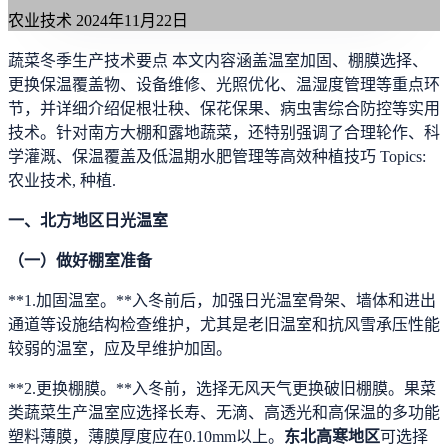
农业技术
2024年11月22日
蔬菜冬季生产技术要点 本文内容涵盖温室加固、棚膜选择、
更换保温覆盖物、设备维修、光照优化、温湿度管理等重点环
节，并详细介绍促根壮秧、保花保果、病虫害综合防控等实用
技术。针对南方大棚和露地蔬菜，还特别强调了合理轮作、科
学灌溉、保温覆盖及低温期水肥管理等高效种植技巧 Topics:
农业技术, 种植.
一、北方地区日光温室
（一）做好棚室准备
**1.加固温室。**入冬前后，加强日光温室骨架、墙体和进出
通道等设施结构检查维护，尤其是老旧温室和抗风雪承压性能
较弱的温室，应及早维护加固。
**2.更换棚膜。**入冬前，选择无风天气更换破旧棚膜。果菜
类蔬菜生产温室应选择长寿、无滴、高透光和高保温的多功能
塑料薄膜，薄膜厚度应在0.10mm以上。
东北高寒地区
可选择