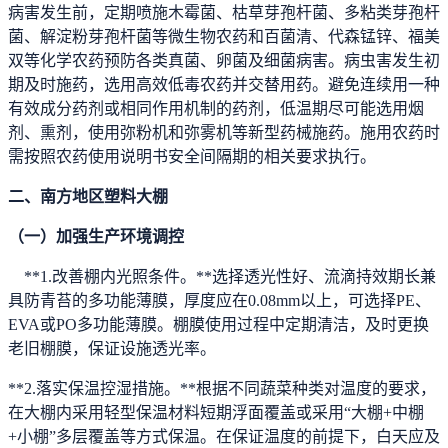
病害发生前，定期喷施木霉菌、枯草芽孢杆菌、多粘类芽孢杆
菌、解淀粉芽孢杆菌等微生物农药和百菌清、代森锰锌、福美
双等化学农药预防各类真菌、卵菌及细菌病害。病虫害发生初
期及时施药，选用高效低毒农药并交替用药。避免连续用一种
有效成分药剂或相同作用机制的药剂，低温期尽可能选用烟
剂、熏剂，使用弥粉机和弥雾机等新型药械施药。施用农药时
需按照农药使用说明书安全间隔期的相关要求执行。
二、南方地区塑料大棚
（一）加强生产环境调控
**1.改善棚内光照条件。**选择透光性好、流滴持效期长兼
具防青苔的多功能薄膜，厚度应在0.08mm以上，可选择PE、
EVA或PO多功能薄膜。棚膜使用过程中定期清洁，及时更换
老旧棚膜，保证设施透光率。
**2.落实保温控湿措施。**根据不同蔬菜种类对温度的要求，
在大棚内采用轻型保温材料短期浮面覆盖或采用“大棚+中棚
+小棚”多层覆盖等方式保温。在保证温度的前提下，白天应及