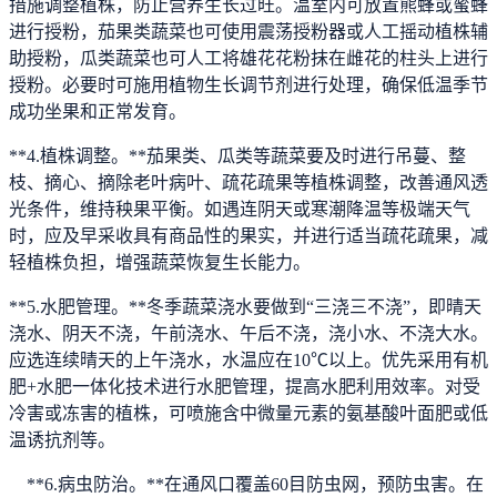
措施调整植株，防止营养生长过旺。温室内可放置熊蜂或蜜蜂
进行授粉，茄果类蔬菜也可使用震荡授粉器或人工摇动植株辅
助授粉，瓜类蔬菜也可人工将雄花花粉抹在雌花的柱头上进行
授粉。必要时可施用植物生长调节剂进行处理，确保低温季节
成功坐果和正常发育。
**4.植株调整。**茄果类、瓜类等蔬菜要及时进行吊蔓、整
枝、摘心、摘除老叶病叶、疏花疏果等植株调整，改善通风透
光条件，维持秧果平衡。如遇连阴天或寒潮降温等极端天气
时，应及早采收具有商品性的果实，并进行适当疏花疏果，减
轻植株负担，增强蔬菜恢复生长能力。
**5.水肥管理。**冬季蔬菜浇水要做到“三浇三不浇”，即晴天
浇水、阴天不浇，午前浇水、午后不浇，浇小水、不浇大水。
应选连续晴天的上午浇水，水温应在10℃以上。优先采用有机
肥+水肥一体化技术进行水肥管理，提高水肥利用效率。对受
冷害或冻害的植株，可喷施含中微量元素的氨基酸叶面肥或低
温诱抗剂等。
**6.病虫防治。**在通风口覆盖60目防虫网，预防虫害。在