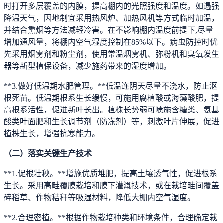
时打开多层覆盖的内膜，提高棚内的光照强度和温度。如遇强
降温天气，因地制宜采用热风炉、加热风机等方式临时加温，
并结合熏烟等方法减轻冷害。在不影响棚内温度前提下,尽量
增加通风量，将棚内空气湿度控制在85%以下。病虫防控时优
先采用烟雾剂和粉尘剂，使用常温烟雾机、弥粉机和臭氧发生
器等新型植保设备，减少施药带来的湿度增加。
**3.做好低温期水肥管理。**低温连阴天尽量不浇水，防止沤
根死苗。低温期根系生长缓慢，可施用腐植酸或海藻酸肥，提
高根系活性，促进新叶长出。植株长势弱可喷施含糖类、氨基
酸类叶面肥和生长调节剂（防冻剂）等，刺激叶片伸展，促进
植株生长，增强抗寒能力。
（二）落实关键生产技术
**1.促根壮秧。**增施优质堆肥，提高土壤透气性，促进根系
生长。采用高畦覆膜栽培和膜下灌溉技术，或在栽培畦间覆盖
碎稻草、作物秸秆等吸湿材料，降低大棚内空气湿度。
**2.合理密植。**根据作物栽培种类和环境条件，合理确定栽