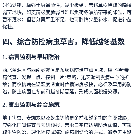
时浅划锄，增强土壤通透性，减少板结。若遇单株稀疏的晚播
弱苗地块，如麦苗极度脆弱且难以负荷冬灌所带来的降温，可
暂不灌水；但若分蘖严重不足，也可酌情少量补水，促进补苗
促壮。
四、综合防控病虫草害，降低越冬基数
1. 病害监测与早期防治
西北菌源区与西南冬繁区是条锈病防治重点区域。应坚持“带
药侦查、发现一点、控制一片”策略，迅速遏制发病中心的扩
散；而纹枯病在温湿度适宜时传播速度极快，必须及早用药防
治，防止病菌在冬前和越冬期蔓延，形成大面积侵染源。
2. 害虫监测与综合施策
地下害虫、麦蜘蛛以及蚜虫等均是冬前和越冬期的主要威胁，
应强化田间巡查与预测预报。若虫口密度达到防治阈值，可采
取生物防治、理化诱控或精准施药相结合的方式，避免害虫聚