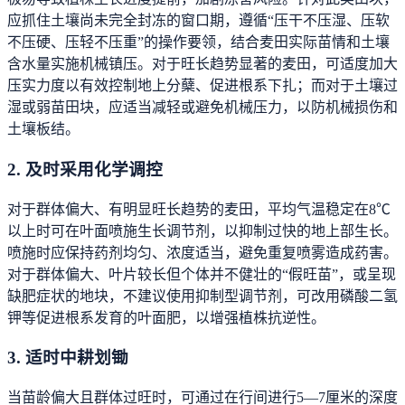
应抓住土壤尚未完全封冻的窗口期，遵循“压干不压湿、压软
不压硬、压轻不压重”的操作要领，结合麦田实际苗情和土壤
含水量实施机械镇压。对于旺长趋势显著的麦田，可适度加大
压实力度以有效控制地上分蘖、促进根系下扎；而对于土壤过
湿或弱苗田块，应适当减轻或避免机械压力，以防机械损伤和
土壤板结。
2. 及时采用化学调控
对于群体偏大、有明显旺长趋势的麦田，平均气温稳定在8℃
以上时可在叶面喷施生长调节剂，以抑制过快的地上部生长。
喷施时应保持药剂均匀、浓度适当，避免重复喷雾造成药害。
对于群体偏大、叶片较长但个体并不健壮的“假旺苗”，或呈现
缺肥症状的地块，不建议使用抑制型调节剂，可改用磷酸二氢
钾等促进根系发育的叶面肥，以增强植株抗逆性。
3. 适时中耕划锄
当苗龄偏大且群体过旺时，可通过在行间进行5—7厘米的深度