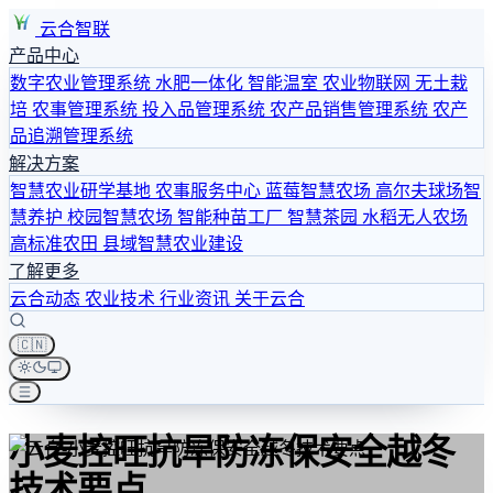
云合智联
产品中心
数字农业管理系统
水肥一体化
智能温室
农业物联网
无土栽
培
农事管理系统
投入品管理系统
农产品销售管理系统
农产
品追溯管理系统
解决方案
智慧农业研学基地
农事服务中心
蓝莓智慧农场
高尔夫球场智
慧养护
校园智慧农场
智能种苗工厂
智慧茶园
水稻无人农场
高标准农田
县域智慧农业建设
了解更多
云合动态
农业技术
行业资讯
关于云合
🇨🇳
小麦控旺抗旱防冻保安全越冬
技术要点