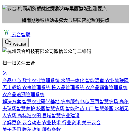
农业技术
2026年6月12日
梅雨期猕猴桃幼果膨大与果园智能监测要点
云合智联
WeChat
扫一扫关注云合
产品中心
数字农业管理系统
水肥一体化
智能温室
农业物联网
无土栽培
农事管理系统
投入品管理系统
农产品销售管理系统
农产品追溯管理系统
解决方案
智慧农业研学基地
农事服务中心
蓝莓智慧农场
高尔
夫球场智慧养护
校园智慧农场
智能种苗工厂
智慧茶园
水稻无
人农场
高标准农田
县域智慧农业建设
了解更多
云合动态
农业技术
行业资讯
关于云合
关于我们
隐私政策
服务条款