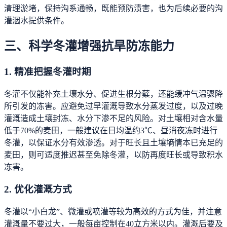
清理淤堵，保持沟系通畅，既能预防渍害，也为后续必要的沟
灌洇水提供条件。
三、科学冬灌增强抗旱防冻能力
1. 精准把握冬灌时期
冬灌不仅能补充土壤水分、促进生根分蘖，还能缓冲气温骤降
所引发的冻害。应避免过早灌溉导致水分蒸发过度，以及过晚
灌溉造成土壤封冻、水分下渗不足的风险。对土壤相对含水量
低于70%的麦田，一般建议在日均温约3℃、昼消夜冻时进行
冬灌，以保证水分有效渗透。对于旺长且土壤墒情本已充足的
麦田，则可适度推迟甚至免除冬灌，以防再度旺长或导致积水
冻害。
2. 优化灌溉方式
冬灌以“小白龙”、微灌或喷灌等较为高效的方式为佳，并注意
灌溉量不要过大，一般每亩控制在40立方米以内。灌溉后要及