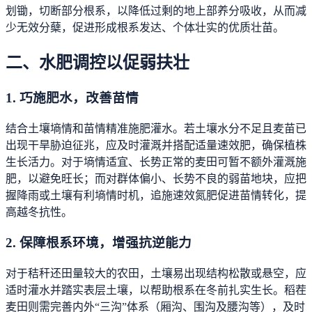
划锄，切断部分根系，以降低过剩的地上部养分吸收，从而减
少无效分蘖，促进形成根系发达、个体壮实的优质壮苗。
二、水肥调控以促弱扶壮
1. 巧施肥水，改善苗情
结合土壤墒情和苗情精准施肥灌水。若土壤水分不足且麦苗已
出现干旱胁迫征兆，应及时灌溉并搭配适量速效肥，确保植株
生长活力。对于墒情适宜、长势正常的麦田可暂不额外灌溉施
肥，以避免旺长；而对群体偏小、长势不良的弱苗地块，应把
握降雨或土壤有利墒情时机，追施速效氮肥促进苗情转化，提
高越冬抗性。
2. 保障根系环境，增强抗逆能力
对于秸秆还田量较大的农田，土壤易出现结构松散或悬空，应
适时灌水并踏实表层土壤，以帮助根系在冬前扎实生长。稻茬
麦田则需完善内外“三沟”体系（厢沟、围沟及腰沟等），及时