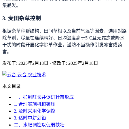
集暴发。
3. 麦田杂草控制
根据杂草种群结构、田间草相以及当前气温等因素，选用对路
除草剂，尽量在连续晴好、日均温度高于5℃且无霜冻或降水
干扰的时段开展化学除草作业，谨防不当操作引发冻害或药
害。
发布于: 2025年2月18日
·
修改于: 2025年2月18日
云合
农业技术
本文目录
一、抑制旺长并促进壮苗形成
1. 合理实施机械镇压
2. 及时采用化学调控
3. 适时中耕划锄
二、水肥调控以促弱扶壮