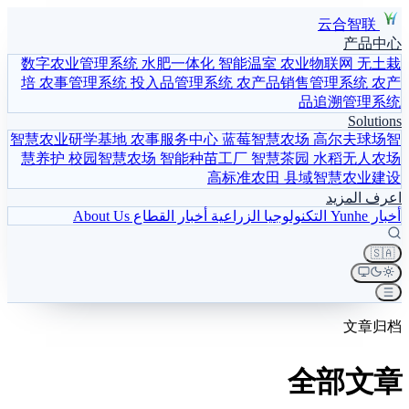
云合智联
产品中心
数字农业管理系统
水肥一体化
智能温室
农业物联网
无土栽
培
农事管理系统
投入品管理系统
农产品销售管理系统
农产
品追溯管理系统
Solutions
智慧农业研学基地
农事服务中心
蓝莓智慧农场
高尔夫球场智
慧养护
校园智慧农场
智能种苗工厂
智慧茶园
水稻无人农场
高标准农田
县域智慧农业建设
اعرف المزيد
أخبار Yunhe
التكنولوجيا الزراعية
أخبار القطاع
About Us
🇸🇦
文章归档
全部文章