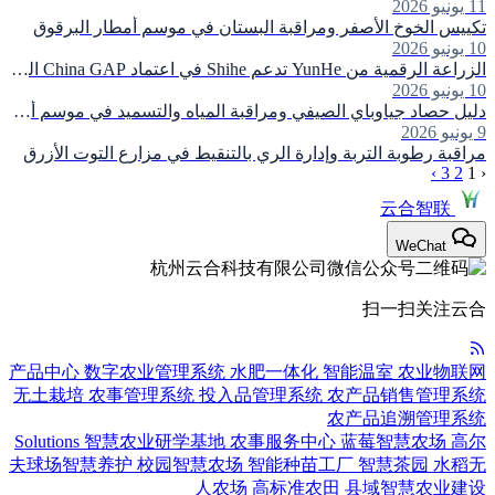
11 يونيو 2026
تكييس الخوخ الأصفر ومراقبة البستان في موسم أمطار البرقوق
10 يونيو 2026
الزراعة الرقمية من YunHe تدعم Shihe في اعتماد China GAP المستوى الأول
10 يونيو 2026
دليل حصاد جياوباي الصيفي ومراقبة المياه والتسميد في موسم أمطار البرقوق
9 يونيو 2026
مراقبة رطوبة التربة وإدارة الري بالتنقيط في مزارع التوت الأزرق
›
3
2
1
‹
云合智联
WeChat
扫一扫关注云合
产品中心
数字农业管理系统
水肥一体化
智能温室
农业物联网
无土栽培
农事管理系统
投入品管理系统
农产品销售管理系统
农产品追溯管理系统
Solutions
智慧农业研学基地
农事服务中心
蓝莓智慧农场
高尔
夫球场智慧养护
校园智慧农场
智能种苗工厂
智慧茶园
水稻无
人农场
高标准农田
县域智慧农业建设