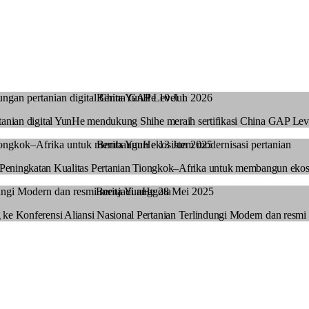
Berita YunHe
10 Jun 2026
tanian digital YunHe mendukung Shihe meraih sertifikasi China GAP Lev
Berita YunHe
13 Jun 2025
if Peningkatan Kualitas Pertanian Tiongkok–Afrika untuk membangun ekos
Berita YunHe
28 Mei 2025
ke Konferensi Aliansi Nasional Pertanian Terlindungi Modern dan resmi