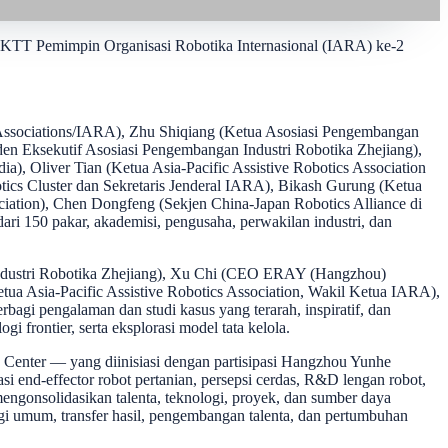
, KTT Pemimpin Organisasi Robotika Internasional (IARA) ke-2
s Associations/IARA), Zhu Shiqiang (Ketua Asosiasi Pengembangan
siden Eksekutif Asosiasi Pengembangan Industri Robotika Zhejiang),
), Oliver Tian (Ketua Asia-Pacific Assistive Robotics Association
tics Cluster dan Sekretaris Jenderal IARA), Bikash Gurung (Ketua
ociation), Chen Dongfeng (Sekjen China-Japan Robotics Alliance di
ari 150 pakar, akademisi, pengusaha, perwakilan industri, dan
i Industri Robotika Zhejiang), Xu Chi (CEO ERAY (Hangzhou)
etua Asia-Pacific Assistive Robotics Association, Wakil Ketua IARA),
agi pengalaman dan studi kasus yang terarah, inspiratif, dan
i frontier, serta eksplorasi model tata kelola.
n Center — yang diinisiasi dengan partisipasi Hangzhou Yunhe
i end-effector robot pertanian, persepsi cerdas, R&D lengan robot,
engonsolidasikan talenta, teknologi, proyek, dan sumber daya
gi umum, transfer hasil, pengembangan talenta, dan pertumbuhan