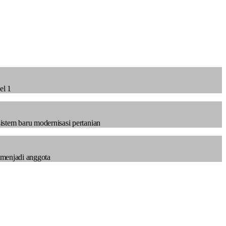
el 1
istem baru modernisasi pertanian
 menjadi anggota