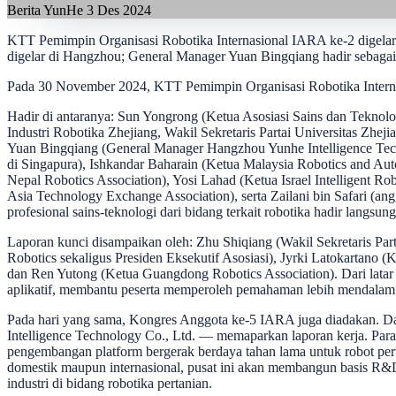
Berita YunHe
3 Des 2024
KTT Pemimpin Organisasi Robotika Internasional IARA ke-2 digelar
digelar di Hangzhou; General Manager Yuan Bingqiang hadir sebagai 
Pada 30 November 2024, KTT Pemimpin Organisasi Robotika Interna
Hadir di antaranya: Sun Yongrong (Ketua Asosiasi Sains dan Teknol
Industri Robotika Zhejiang, Wakil Sekretaris Partai Universitas Zhej
Yuan Bingqiang (General Manager Hangzhou Yunhe Intelligence Techno
di Singapura), Ishkandar Baharain (Ketua Malaysia Robotics and Aut
Nepal Robotics Association), Yosi Lahad (Ketua Israel Intelligent R
Asia Technology Exchange Association), serta Zailani bin Safari (ang
profesional sains-teknologi dari bidang terkait robotika hadir langsung
Laporan kunci disampaikan oleh: Zhu Shiqiang (Wakil Sekretaris Pa
Robotics sekaligus Presiden Eksekutif Asosiasi), Jyrki Latokartano 
dan Ren Yutong (Ketua Guangdong Robotics Association). Dari latar p
aplikatif, membantu peserta memperoleh pemahaman lebih mendalam tenta
Pada hari yang sama, Kongres Anggota ke-5 IARA juga diadakan. Dala
Intelligence Technology Co., Ltd. — memaparkan laporan kerja. Para 
pengembangan platform bergerak berdaya tahan lama untuk robot perta
domestik maupun internasional, pusat ini akan membangun basis R&D
industri di bidang robotika pertanian.