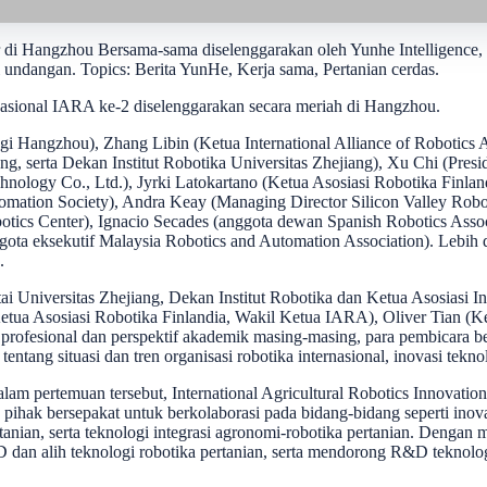
 di Hangzhou Bersama-sama diselenggarakan oleh Yunhe Intelligence
undangan. Topics: Berita YunHe, Kerja sama, Pertanian cerdas.
sional IARA ke-2 diselenggarakan secara meriah di Hangzhou.
ogi Hangzhou), Zhang Libin (Ketua International Alliance of Robotic
iang, serta Dekan Institut Robotika Universitas Zhejiang), Xu Chi (Pre
logy Co., Ltd.), Jyrki Latokartano (Ketua Asosiasi Robotika Finlandia
omation Society), Andra Keay (Managing Director Silicon Valley Robo
obotics Center), Ignacio Secades (anggota dewan Spanish Robotics Ass
gota eksekutif Malaysia Robotics and Automation Association). Lebih d
.
rtai Universitas Zhejiang, Dekan Institut Robotika dan Ketua Asosias
(Ketua Asosiasi Robotika Finlandia, Wakil Ketua IARA), Oliver Tian (K
rofesional dan perspektif akademik masing-masing, para pembicara berb
ng situasi dan tren organisasi robotika internasional, inovasi teknolog
m pertemuan tersebut, International Agricultural Robotics Innovatio
pihak bersepakat untuk berkolaborasi pada bidang-bidang seperti inovas
nian, serta teknologi integrasi agronomi-robotika pertanian. Dengan m
 dan alih teknologi robotika pertanian, serta mendorong R&D teknolo