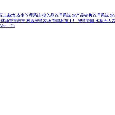
无土栽培
农事管理系统
投入品管理系统
农产品销售管理系统
农
夫球场智慧养护
校园智慧农场
智能种苗工厂
智慧茶园
水稻无人
About Us