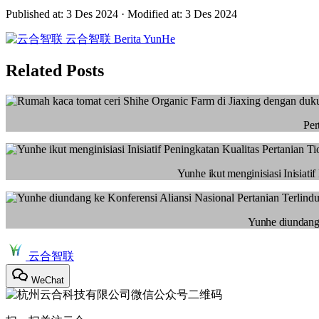
Published at: 3 Des 2024
·
Modified at: 3 Des 2024
云合智联
Berita YunHe
Related Posts
Per
Yunhe ikut menginisiasi Inisiat
Yunhe diundang 
云合智联
WeChat