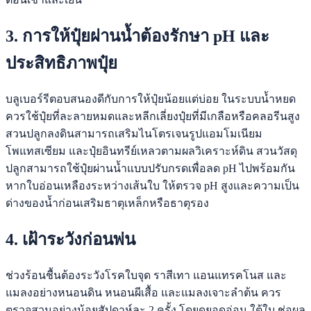
3. การให้ปุ๋ยผ่านน้ำต้องรักษา pH และ
ประสิทธิภาพปุ๋ย
บลูเบอร์รีตอบสนองดีกับการให้ปุ๋ยน้อยแต่บ่อย ในระบบน้ำหยด
ควรใช้ปุ๋ยที่ละลายหมดและหลีกเลี่ยงปุ๋ยที่มีเกลือหรือคลอรีนสูง
สวนปลูกลงดินสามารถเสริมไนโตรเจนรูปแอมโมเนียม
โพแทสเซียม และปุ๋ยอินทรีย์เหลวตามผลวิเคราะห์ดิน สวนวัสดุ
ปลูกสามารถใช้ปุ๋ยผ่านน้ำแบบปรับกรดเพื่อลด pH ไปพร้อมกัน
หากใบอ่อนเหลืองระหว่างเส้นใบ ให้ตรวจ pH สูงและความเป็น
ด่างของน้ำก่อนเสริมธาตุเหล็กหรือธาตุรอง
4. เฝ้าระวังก่อนพ่น
ช่วงร้อนชื้นต้องระวังโรคใบจุด ราสีเทา แอนแทรคโนส และ
แมลงอย่างหนอนดิน หนอนผีเสื้อ และแมลงเจาะลำต้น ควร
ตรวจสวนอย่างน้อยสัปดาห์ละ 2 ครั้ง โดยดูยอดอ่อน ใต้ใบ ช่อผล