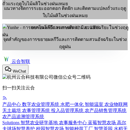
แนวทางจัดการระยะออกดอก ติดฝัก และติดตามแปลงถั่วแระฤดู
ใบไม้ผลิในช่วงฝนเหมย
เทคโนโลยีการเกษตร
12 มิ.ย. 2569
จุดสำคัญของการขยายผลกีวีและการติดตามสวนอัจฉริยะในช่วง
ฤดูฝน
云合智联
WeChat
扫一扫关注云合
产品中心
数字农业管理系统
水肥一体化
智能温室
农业物联网
无土栽培
农事管理系统
投入品管理系统
农产品销售管理系统
农产品追溯管理系统
Solutions
智慧农业研学基地
农事服务中心
蓝莓智慧农场
高尔
夫球场智慧养护
校园智慧农场
智能种苗工厂
智慧茶园
水稻无