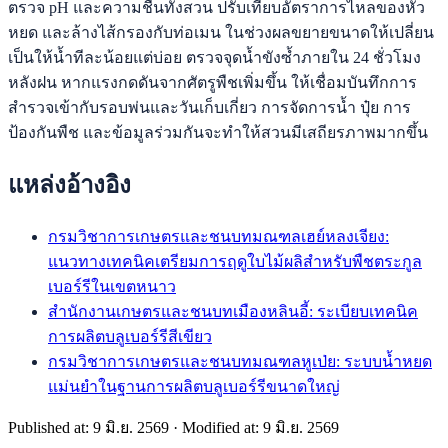
ตรวจ pH และความชื้นทั้งสวน ปรับเทียบอัตราการไหลของหัว
หยด และล้างไส้กรองกับท่อเมน ในช่วงผลขยายขนาดให้เปลี่ยน
เป็นให้น้ำทีละน้อยแต่บ่อย ตรวจจุดน้ำขังซ้ำภายใน 24 ชั่วโมง
หลังฝน หากแรงกดดันจากศัตรูพืชเพิ่มขึ้น ให้เชื่อมบันทึกการ
สำรวจเข้ากับรอบพ่นและวันเก็บเกี่ยว การจัดการน้ำ ปุ๋ย การ
ป้องกันพืช และข้อมูลร่วมกันจะทำให้สวนมีเสถียรภาพมากขึ้น
แหล่งอ้างอิง
กรมวิชาการเกษตรและชนบทมณฑลเฮย์หลงเจียง:
แนวทางเทคนิคเตรียมการฤดูใบไม้ผลิสำหรับพืชตระกูล
เบอร์รีในเขตหนาว
สำนักงานเกษตรและชนบทเมืองหลินอี้: ระเบียบเทคนิค
การผลิตบลูเบอร์รีสีเขียว
กรมวิชาการเกษตรและชนบทมณฑลหูเป่ย: ระบบน้ำหยด
แม่นยำในฐานการผลิตบลูเบอร์รีขนาดใหญ่
Published at: 9 มิ.ย. 2569
·
Modified at: 9 มิ.ย. 2569