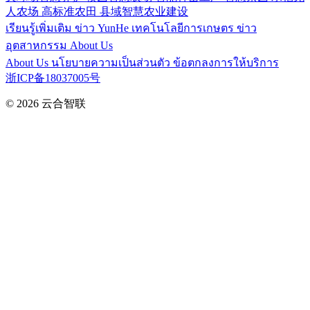
人农场
高标准农田
县域智慧农业建设
เรียนรู้เพิ่มเติม
ข่าว YunHe
เทคโนโลยีการเกษตร
ข่าว
อุตสาหกรรม
About Us
About Us
นโยบายความเป็นส่วนตัว
ข้อตกลงการให้บริการ
浙ICP备18037005号
© 2026
云合智联