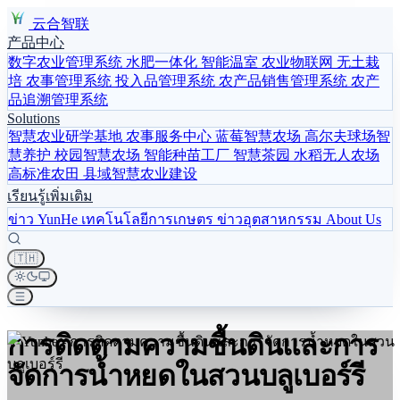
云合智联
产品中心
数字农业管理系统
水肥一体化
智能温室
农业物联网
无土栽
培
农事管理系统
投入品管理系统
农产品销售管理系统
农产
品追溯管理系统
Solutions
智慧农业研学基地
农事服务中心
蓝莓智慧农场
高尔夫球场智
慧养护
校园智慧农场
智能种苗工厂
智慧茶园
水稻无人农场
高标准农田
县域智慧农业建设
เรียนรู้เพิ่มเติม
ข่าว YunHe
เทคโนโลยีการเกษตร
ข่าวอุตสาหกรรม
About Us
🇹🇭
การติดตามความชื้นดินและการ
จัดการน้ำหยดในสวนบลูเบอร์รี