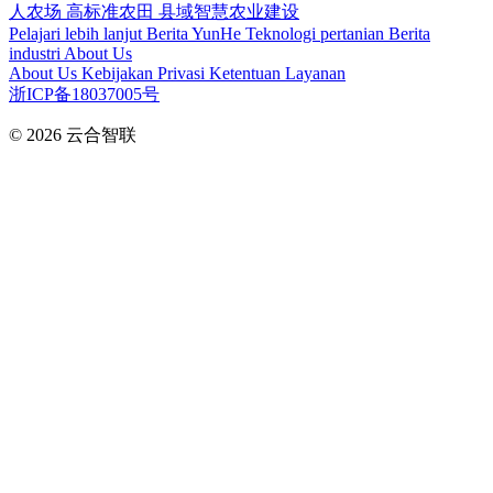
人农场
高标准农田
县域智慧农业建设
Pelajari lebih lanjut
Berita YunHe
Teknologi pertanian
Berita
industri
About Us
About Us
Kebijakan Privasi
Ketentuan Layanan
浙ICP备18037005号
© 2026
云合智联