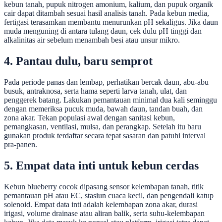
kebun tanah, pupuk nitrogen amonium, kalium, dan pupuk organik
cair dapat ditambah sesuai hasil analisis tanah. Pada kebun media,
fertigasi terasamkan membantu menurunkan pH sekaligus. Jika daun
muda menguning di antara tulang daun, cek dulu pH tinggi dan
alkalinitas air sebelum menambah besi atau unsur mikro.
4. Pantau dulu, baru semprot
Pada periode panas dan lembap, perhatikan bercak daun, abu-abu
busuk, antraknosa, serta hama seperti larva tanah, ulat, dan
penggerek batang. Lakukan pemantauan minimal dua kali seminggu
dengan memeriksa pucuk muda, bawah daun, tandan buah, dan
zona akar. Tekan populasi awal dengan sanitasi kebun,
pemangkasan, ventilasi, mulsa, dan perangkap. Setelah itu baru
gunakan produk terdaftar secara tepat sasaran dan patuhi interval
pra-panen.
5. Empat data inti untuk kebun cerdas
Kebun blueberry cocok dipasang sensor kelembapan tanah, titik
pemantauan pH atau EC, stasiun cuaca kecil, dan pengendali katup
solenoid. Empat data inti adalah kelembapan zona akar, durasi
irigasi, volume drainase atau aliran balik, serta suhu-kelembapan