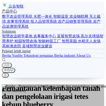
云合智联
产品中心
数字农业管理系统
水肥一体化
智能温室
农业物联网
无土栽
培
农事管理系统
投入品管理系统
农产品销售管理系统
农产
品追溯管理系统
Solutions
智慧农业研学基地
农事服务中心
蓝莓智慧农场
高尔夫球场智
慧养护
校园智慧农场
智能种苗工厂
智慧茶园
水稻无人农场
高标准农田
县域智慧农业建设
Pelajari lebih lanjut
Berita YunHe
Teknologi pertanian
Berita industri
About Us
🇮🇩
Pemantauan kelembapan tanah
dan pengelolaan irigasi tetes
kebun blueberry