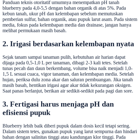
Panduan teknis otoritatif umumnya menempatkan pH tanah
blueberry pada 4,0-5,5 dengan bahan organik di atas 5%. Pada
kebun tanah, ukur pH dan kelembapan sebelum memutuskan
pemberian sulfur, bahan organik, atau pupuk larut asam. Pada sistem
media, fokus pada kelembapan media dan drainase, jangan hanya
melihat permukaan masih basah.
2. Irigasi berdasarkan kelembapan nyata
Sejak tanam sampai tanaman pulih, kebutuhan air harian dapat
dijaga pada 0,5-1,0 L per tanaman, dibagi 2-3 kali tetes. Setelah
tunas pecah dan daun berkembang, volume bisa naik menjadi 1,0-
1,5 L sesuai cuaca, vigor tanaman, dan kelembapan media. Setelah
hujan, periksa dulu zona akar dan saluran pembuangan. Jika tanah
masih basah, hentikan irigasi agar akar tidak kekurangan oksigen.
Saat panas berlanjut, berikan air sedikit-sedikit pada pagi dan sore.
3. Fertigasi harus menjaga pH dan
efisiensi pupuk
Blueberry lebih baik diberi pupuk dalam dosis kecil tetapi sering.
Dalam sistem tetes, gunakan pupuk yang larut sempurna dan hindari
bahan dengan salinitas tinggi atau kandungan klor tinggi. Pada