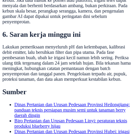
kebun. Jika data masuk ke ponsel atau platform, irigasi tetes dapat
menyala dan berhenti berdasarkan ambang, bukan perkiraan. Pada
kebun skala besar, perangkap serangga, kamera, dan pengenalan
gambar AI dapat dipakai untuk peringatan dini sebelum
penyemprotan.
6. Saran kerja minggu ini
Lakukan pemeriksaan menyeluruh pH dan kelembapan, kalibrasi
debit emitter, lalu bersihkan filter dan pipa utama. Pada fase
pembesaran buah, ubah ke irigasi kecil namun lebih sering. Periksa
ulang titik tergenang dalam 24 jam setelah hujan. Bila tekanan hama
meningkat, hubungkan catatan pemantauan dengan batch
penyemprotan dan tanggal panen. Pengelolaan terpadu air, pupuk,
proteksi tanaman, dan data akan memperkuat kestabilan kebun.
Sumber
Dinas Pertanian dan Urusan Pedesaan Provinsi Heilongjiang:
panduan teknis persiapan musim semi untuk tanaman berry
daerah dingin
Biro Pertanian dan Urusan Pedesaan Linyi: peraturan teknis
produksi blueberry hijau
Dinas Pertanian dan Urusan Pedesaan Provinsi Hubei: irigasi