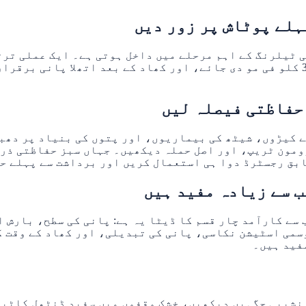
مرکب کھاد دی جائے، پھر تقریباً 10 دن بعد مزید 20 سے 30 کلو فی مو دی جائے، اور کھ
ے کیڑوں، شیٹھ کی بیماریوں، اور پتوں کی بنیاد پر دھب
ومون ٹریپ، اور اصل حملہ دیکھیں۔ جہاں سبز حفاظتی ذر
ابق رجسٹرڈ دوا ہی استعمال کریں اور برداشت سے پہلے ح
سے کارآمد چار قسم کا ڈیٹا یہ ہے: پانی کی سطح، بارش 
سمی اسٹیشن نکاسی، پانی کی تبدیلی، اور کھاد کے وقت ک
مفید ہیں۔
 نشیبی جگہیں دیکھیں، خشک وقفوں میں سفید ڈنٹھل کاٹیں