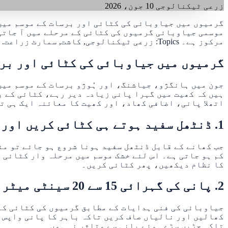
زرعی ٹیکنالوجی
10 جون، 2026
گرمیوں میں جیاوبائی کی کٹائی اور برسات کے موسم میں 
موسمی جیاوبائی گرمیوں کی کٹائی کے مرحلے میں آ جاتی
مرکوز ہے۔ Topics: زرعی ٹیکنالوجی, کاشت, سمارٹ زراعت.
گرمیوں میں جیاوبائی کی کٹائی اور برس
جون میں ہانگژو، جیاشنگ، اور ہُوژو برسات کے موسم میں
ہیں کہ کھیت میں گہرا پانی زیادہ دیر رہے، کٹائی کے ب
اتھلا پانی، اضافی کھاد، اور کھیت کا معائنہ ایک ہی ت
1. ڈنٹھل سفید ہوتے ہی کٹائی کریں اور خشک وقفے استعمال کریں
جب کھانے کے قابل ڈنٹھل سفید ہونا شروع ہو جائے تو من
کم ہو جاتی ہے۔ اس لئے خشک موسم میں مرحلہ وار کٹائی 
کا نظام دیکھیں، پھر کٹائی کریں۔
2. پانی کی گہرائی 15 سے 20 سینٹی میٹر رکھیں
کھالیں اور نالیاں صاف کریں تاکہ باہر کا پانی واپس نہ
تاکہ جڑیں سڑے ہوئے پانی سے متاثر نہ ہوں۔