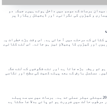
میدان برسات کے موسم میں داخل ہوتے ہیں، جبکہ دو
یماری و کیڑوں کی نگرانی، اور ڈیجیٹل ریکارڈ پر
 کٹائی کے مرحلے میں آ جاتی ہے۔ اس وقت بڑے خطرات یہ
یوں اور کیڑوں کا پھیلاؤ تیز ہو جائے۔ اس لئے کٹائی،
ہو تو ریشہ بڑھ جاتا ہے اور نئے شگوفوں کے لئے جگہ
یں۔ مسلسل بارش کے بعد پہلے کھیت کی سطح اور نکاسی
جیاوبائی کی فنی ہدایات کے مطابق گرمیوں کی کٹائی کے دوران اتھلا اور مستحکم پانی بہتر رہتا ہے، اور 15 سے 20 سینٹی میٹر عملی حد ہے۔ برسات میں سب سے پہلے
 مرطوب حالت میں ضرورت ہو تو پانی بدلا جا سکتا ہے