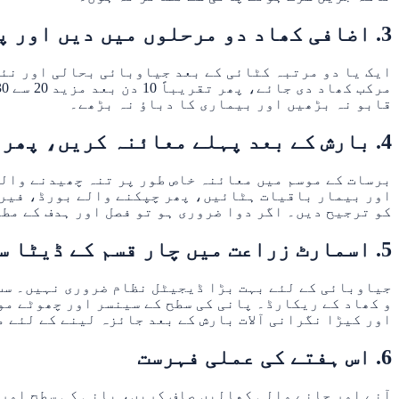
3. اضافی کھاد دو مرحلوں میں دیں اور پہلے پوٹاش پر زور دیں
قابو نہ بڑھیں اور بیماری کا دباؤ نہ بڑھے۔
4. بارش کے بعد پہلے معائنہ کریں، پھر حفاظتی فیصلہ لیں
برسات کے موسم میں معائنہ خاص طور پر تنہ چھیدنے وال
اور بیمار باقیات ہٹائیں، پھر چپکنے والے بورڈ، فیر
کو ترجیح دیں۔ اگر دوا ضروری ہو تو فصل اور ہدف کے مط
5. اسمارٹ زراعت میں چار قسم کے ڈیٹا سب سے زیادہ مفید ہیں
جیاوبائی کے لئے بہت بڑا ڈیجیٹل نظام ضروری نہیں۔ سب 
و کھاد کے ریکارڈ۔ پانی کی سطح کے سینسر اور چھوٹے مو
اور کیڑا نگرانی آلات بارش کے بعد جائزہ لینے کے لئے 
6. اس ہفتے کی عملی فہرست
آنے اور جانے والی کھالیں صاف کریں، پانی کی سطح اور