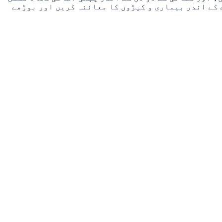
 دن بعد پودے کی بڑھوتری دوبارہ دیکھیں اور دوسری کھاد کا فیصلہ کریں۔ ہر بارش کے 24 گھنٹے کے اندر بیماری و کیڑوں کا معائنہ کریں اور بوڑھے