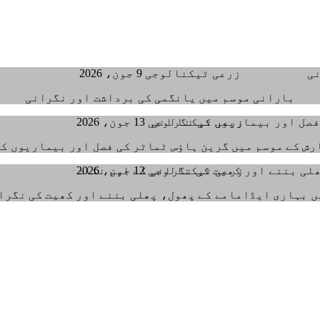
زرعی ٹیکنالوجی
9 جون، 2026
بارانی موسم میں یانگمی کی برداشت اور نگرانی
زرعی ٹیکنالوجی
13 جون، 2026
رش کے موسم میں گرین ہاؤس ٹماٹر کی فصل اور بیماریوں ک
زرعی ٹیکنالوجی
12 جون، 2026
 بہاری ایڈامامے کے پھول، پھلی بننے اور کھیت کی نگرا