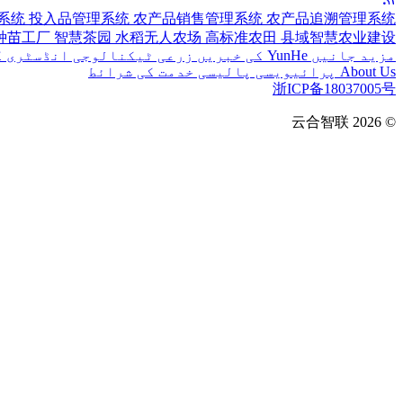
系统
投入品管理系统
农产品销售管理系统
农产品追溯管理系统
种苗工厂
智慧茶园
水稻无人农场
高标准农田
县域智慧农业建设
مزید جانیں
YunHe کی خبریں
زرعی ٹیکنالوجی
انڈسٹری ک
About Us
پرائیویسی پالیسی
خدمت کی شرائط
浙ICP备18037005号
云合智联
© 2026