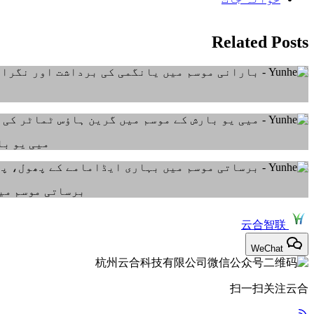
Related Posts
میی یو با
برساتی موسم میں
云合智联
WeChat
扫一扫关注云合