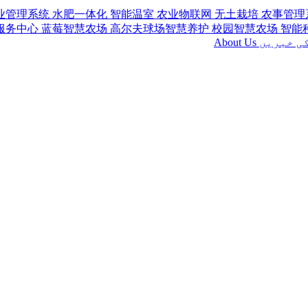
业管理系统
水肥一体化
智能温室
农业物联网
无土栽培
农事管理
服务中心
蓝莓智慧农场
高尔夫球场智慧养护
校园智慧农场
智能
ی خبریں
About Us