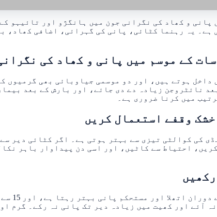
پانی و کھاد کی نگرانی جون میں ہانگژو اور تائیہو کے 
 ہے۔ یہ رہنما کٹائی، پانی کی گہرائی، اضافی کھاد، ب
ات کے موسم میں پانی و کھاد کی نگرانی
 داخل ہوتے ہیں، اور دو موسمی جیاوبائی بھی گرمیوں کی
عد نائٹروجن زیادہ دے دی جائے، اور بارش کے بعد بیمار
رتیب میں کرنا ضروری ہے۔
ڈی کی کوالٹی تیزی سے بہتر ہوتی ہے۔ اگر کٹائی دیر سے 
کریں، احتیاط سے کاٹیں، اور اسی دن پیداوار باہر نکال
 آئے اور کھیت میں زیادہ دیر تک پانی نہ رکے۔ گرم اور