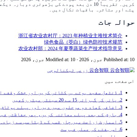
پتے اور متاثرہ باقیات نکال دیں۔
حوالہ جات
浙江省农业农村厅：2023 年种植业主推技术简介
绿色食品（茭白）绿色防控技术规范
农业农村部：2024 年夏季蔬菜生产技术指导意见
Published at: 10 جون، 2026
·
Modified at: 10 جون، 2026
云合智联
زرعی ٹیکنالوجی
اس صفحے میں
1. ڈنٹھل سفید ہوتے ہی کٹائی کریں اور خشک وقفے استعمال کریں
2. پانی کی گہرائی 15 سے 20 سینٹی میٹر رکھیں
3. اضافی کھاد دو مرحلوں میں دیں اور پہلے پوٹاش پر زور دیں
4. بارش کے بعد پہلے معائنہ کریں، پھر حفاظتی فیصلہ لیں
5. اسمارٹ زراعت میں چار قسم کے ڈیٹا سب سے زیادہ مفید ہیں
6. اس ہفتے کی عملی فہرست
حوالہ جات