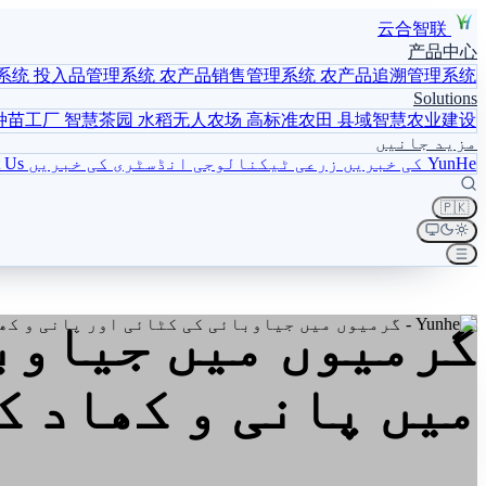
云合智联
产品中心
系统
投入品管理系统
农产品销售管理系统
农产品追溯管理系统
Solutions
种苗工厂
智慧茶园
水稻无人农场
高标准农田
县域智慧农业建设
مزید جانیں
YunHe کی خبریں
زرعی ٹیکنالوجی
انڈسٹری کی خبریں
 Us
🇵🇰
گرمیوں میں جیاوب
میں پانی و کھاد ک