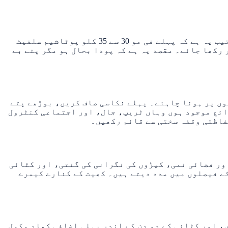
ایک یا دو مرتبہ کٹائی کے بعد جیاوبائی بحالی اور نئی ٹیلرنگ کے اہم مرحلے میں داخل ہوتی ہے۔ ایک عملی ترتیب یہ ہے کہ پہلے فی مو 30 سے 35 کلو پوٹاشیم سلفیٹ
اد کے بعد اتھلا پانی برقرار رکھا جائے۔ مقصد یہ ہے کہ پودا بحال ہو مگر پتے بے
وں پر ہونا چاہئے۔ پہلے نکاسی صاف کریں، بوڑھے پتے
ائع موجود ہوں وہاں ٹریپ، جال، اور اجتماعی کنٹرول
فاظتی وقفہ سختی سے قائم رکھیں۔
اور فضائی نمی، کیڑوں کی نگرانی کی گنتی، اور کٹائی
ے فیصلوں میں مدد دیتے ہیں۔ کھیت کے کنارے کیمرے
، اور کٹائی کے دو دن کے اندر پہلی اضافی کھاد مکمل