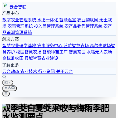
云合智联
产品中心
数字农业管理系统
水肥一体化
智能温室
农业物联网
无土栽
培
农事管理系统
投入品管理系统
农产品销售管理系统
农产
品追溯管理系统
解决方案
智慧农业研学基地
农事服务中心
蓝莓智慧农场
高尔夫球场智
慧养护
校园智慧农场
智能种苗工厂
智慧茶园
水稻无人农场
高标准农田
县域智慧农业建设
了解更多
云合动态
农业技术
行业资讯
关于云合
🇨🇳
双季茭白夏茭采收与梅雨季肥
水监测要点