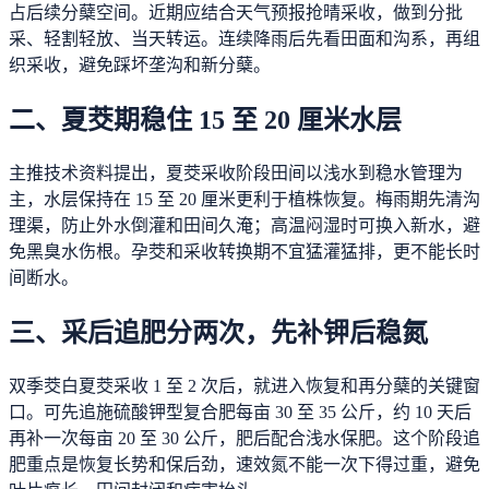
占后续分蘖空间。近期应结合天气预报抢晴采收，做到分批
采、轻割轻放、当天转运。连续降雨后先看田面和沟系，再组
织采收，避免踩坏垄沟和新分蘖。
二、夏茭期稳住 15 至 20 厘米水层
主推技术资料提出，夏茭采收阶段田间以浅水到稳水管理为
主，水层保持在 15 至 20 厘米更利于植株恢复。梅雨期先清沟
理渠，防止外水倒灌和田间久淹；高温闷湿时可换入新水，避
免黑臭水伤根。孕茭和采收转换期不宜猛灌猛排，更不能长时
间断水。
三、采后追肥分两次，先补钾后稳氮
双季茭白夏茭采收 1 至 2 次后，就进入恢复和再分蘖的关键窗
口。可先追施硫酸钾型复合肥每亩 30 至 35 公斤，约 10 天后
再补一次每亩 20 至 30 公斤，肥后配合浅水保肥。这个阶段追
肥重点是恢复长势和保后劲，速效氮不能一次下得过重，避免