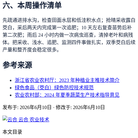
六、本周操作清单
先疏通进排水沟，检查田面水层和低洼积水点；抢晴采收露白
茭白，采后两天内完成第一次追肥；10 天左右复查苗势后补
第二次肥；雨后 24 小时内做一次病虫巡查，清掉老叶和病残
体。把采收、浅水、追肥、监测四件事做扎实，双季茭白后续
产量和整齐度会稳定很多。
参考来源
浙江省农业农村厅：2023 年种植业主推技术简介
绿色食品（茭白）绿色防控技术规范
农业农村部：2024 年夏季蔬菜生产技术指导意见
发布于: 2026年6月10日
·
修改于: 2026年6月10日
云合
农业技术
本文目录