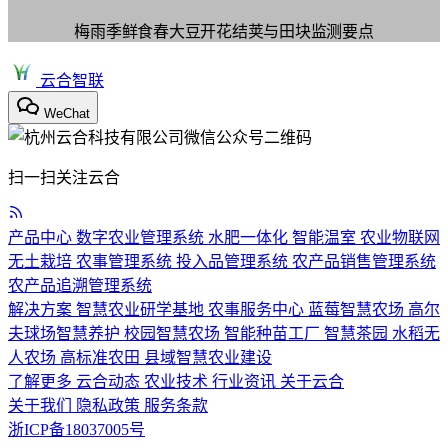
梅雨季鲜食春大豆开花结荚与田块监测要点
云合智联
WeChat
扫一扫关注云合
产品中心
数字农业管理系统
水肥一体化
智能温室
农业物联网
无土栽培
农事管理系统
投入品管理系统
农产品销售管理系统
农产品追溯管理系统
解决方案
智慧农业研学基地
农事服务中心
蓝莓智慧农场
高尔
夫球场智慧养护
校园智慧农场
智能种苗工厂
智慧茶园
水稻无
人农场
高标准农田
县域智慧农业建设
了解更多
云合动态
农业技术
行业资讯
关于云合
关于我们
隐私政策
服务条款
浙ICP备18037005号