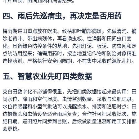
叶片疯长、田间封闭和病害抬头。
四、雨后先巡病虫，再决定是否用药
梅雨期巡田重点放在螟虫、纹枯和叶鞘部病斑。先做清沟、摘
除老黄叶、带出病残体，再看诱虫板、性诱器和田间虫口变
化。具备绿色防控条件的基地，先把灯诱、板诱、防虫网和定
点统防用起来；确需用药时，按当地登记作物和防治对象精准
选择药剂，严格执行安全间隔期，不在集中采收前混配乱打。
五、智慧农业先盯四类数据
茭白田数字化不必铺得很重，先把四类数据接起来最实用：田
间水位、降雨和空气湿度、虫情监测数量、采收与追肥记录。
水位传感器和小型气象站可以提醒换水、排涝和追肥时点；田
边摄像头和虫情设备适合雨后复查；合作社可把采收批次、施
肥日期、巡田照片同步到台账，后续做质量追溯和用工安排都
会更稳。