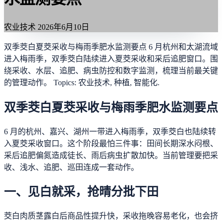
农业技术
2026年6月10日
双季茭白夏茭采收与梅雨季肥水监测要点 6 月杭州和太湖流域
进入梅雨季，双季茭白陆续进入夏茭采收和采后追肥窗口。围
绕采收、水层、追肥、病虫防控和数字监测，梳理当前最关键
的管理动作。 Topics: 农业技术, 种植, 智能化.
双季茭白夏茭采收与梅雨季肥水监测要点
6 月的杭州、嘉兴、湖州一带进入梅雨季，双季茭白也陆续转
入夏茭采收窗口。这个阶段最怕三件事：田间长期深水闷根、
采后追肥偏氮造成徒长、雨后病虫扩散加快。当前管理要把采
收、浅水、追肥、巡田连成一套动作。
一、见白就采，抢晴分批下田
茭白肉质茎露白后商品性提升快，采收拖晚容易老化，也会挤