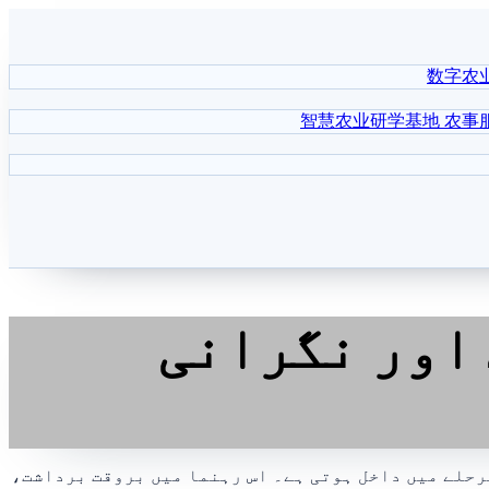
数字农
智慧农业研学基地
农事
اور نگرانی
رحلے میں داخل ہوتی ہے۔ اس رہنما میں بروقت برداشت،