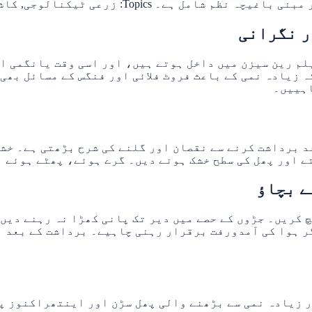
Topi: زرعی ٹیکنالوجی, کاشت, سمارٹ زراعت.
ر نگرانی
پلم رین سیزن میں داخل ہوتے ہیں، اور اسی وقت یانگمی ا
ہ زیادہ نمی کے باعث فروٹ فلائی اور فنگس کے مسائل بھی
اہییں۔
عد برداشت کرنے سے نقصان اور گلنے کی شرح بڑھتی ہے۔ خش
 اور پھل کی سطح خشک ہونے دیں۔ گرے ہوئے، پھٹے ہوئے ا
 کریں۔ جڑوں کے حصے میں دیر تک پانی کھڑا نہ رہنے دیں
ر ہوا کی آمدورفت برقرار رہنی چاہیے۔ برداشت کے بعد ا
ر زیادہ نمی سے بڑھنے والی پھل سڑن اور اینتھراکنوز پ