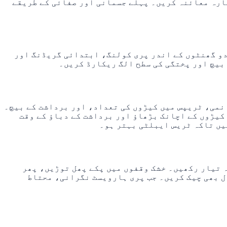
ارہ معائنہ کریں۔ پہلے جسمانی اور صفائی کے طریقے
 دو گھنٹوں کے اندر پری کولنگ، ابتدائی گریڈنگ اور
بیچ اور پختگی کی سطح الگ ریکارڈ کریں۔
 نمی، ٹریپس میں کیڑوں کی تعداد، اور برداشت کے بیچ۔
کیڑوں کے اچانک بڑھاؤ اور برداشت کے دباؤ کے وقت
یں تاکہ ٹریس ایبلٹی بہتر ہو۔
 تیار رکھیں۔ خشک وقفوں میں پکے پھل توڑیں، پھر
ر جال بھی چیک کریں۔ جب پری ہارویسٹ نگرانی، محتاط