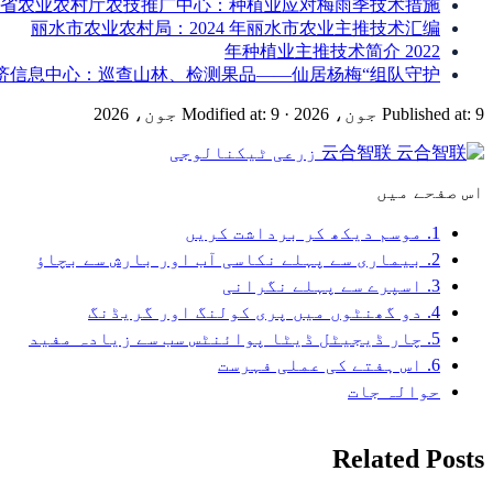
省农业农村厅农技推广中心：种植业应对梅雨季技术措施
丽水市农业农村局：2024 年丽水市农业主推技术汇编
2022 年种植业主推技术简介
济信息中心：巡查山林、检测果品——仙居杨梅“组队守护”
Published at: 9 جون، 2026
·
Modified at: 9 جون، 2026
云合智联
زرعی ٹیکنالوجی
اس صفحے میں
1. موسم دیکھ کر برداشت کریں
2. بیماری سے پہلے نکاسی آب اور بارش سے بچاؤ
3. اسپرے سے پہلے نگرانی
4. دو گھنٹوں میں پری کولنگ اور گریڈنگ
5. چار ڈیجیٹل ڈیٹا پوائنٹس سب سے زیادہ مفید
6. اس ہفتے کی عملی فہرست
حوالہ جات
Related Posts