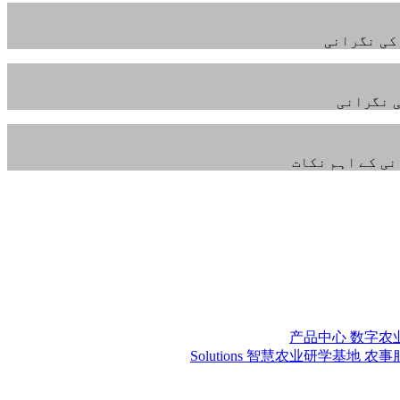
کی نگرانی
ی نگرانی
نی کے اہم نکات
产品中心
数字农
Solutions
智慧农业研学基地
农事