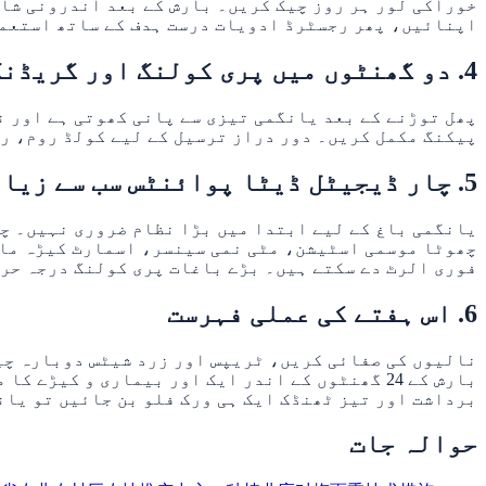
خوراکی لور ہر روز چیک کریں۔ بارش کے بعد اندرونی شا
اپنائیں، پھر رجسٹرڈ ادویات درست ہدف کے ساتھ استعمال
4. دو گھنٹوں میں پری کولنگ اور گریڈنگ
پھل توڑنے کے بعد یانگمی تیزی سے پانی کھوتی ہے اور ن
پیکنگ مکمل کریں۔ دور دراز ترسیل کے لیے کولڈ روم، ر
5. چار ڈیجیٹل ڈیٹا پوائنٹس سب سے زیادہ مفید
یانگمی باغ کے لیے ابتدا میں بڑا نظام ضروری نہیں۔ چا
چھوٹا موسمی اسٹیشن، مٹی نمی سینسر، اسمارٹ کیڑہ مان
فوری الرٹ دے سکتے ہیں۔ بڑے باغات پری کولنگ درجہ حر
6. اس ہفتے کی عملی فہرست
نالیوں کی صفائی کریں، ٹریپس اور زرد شیٹس دوبارہ چی
بارش کے 24 گھنٹوں کے اندر ایک اور بیماری و ک
برداشت اور تیز ٹھنڈک ایک ہی ورک فلو بن جائیں تو یا
حوالہ جات