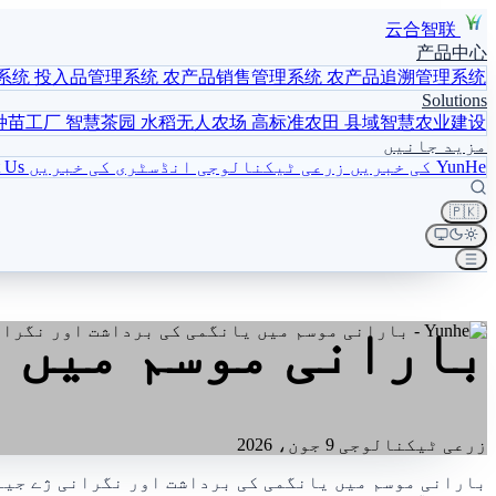
云合智联
产品中心
系统
投入品管理系统
农产品销售管理系统
农产品追溯管理系统
Solutions
种苗工厂
智慧茶园
水稻无人农场
高标准农田
县域智慧农业建设
مزید جانیں
YunHe کی خبریں
زرعی ٹیکنالوجی
انڈسٹری کی خبریں
 Us
🇵🇰
بارانی موسم میں 
زرعی ٹیکنالوجی
9 جون، 2026
بارانی موسم میں یانگمی کی برداشت اور نگرانی ژے جیا