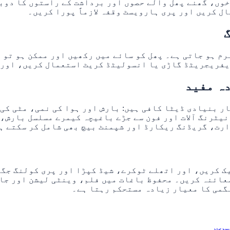
خوں، گھنے پھل والے حصوں اور برداشت کے راستوں کا دوب
 کریں اور پری ہارویسٹ وقفہ لازماً پورا کریں۔
رم ہو جاتی ہے۔ پھل کو سائے میں رکھیں اور ممکن ہو تو
یفریجریٹڈ گاڑی یا انسولیٹڈ کریٹ استعمال کریں، اور 
ر بنیادی ڈیٹا کافی ہیں: بارش اور ہوا کی نمی، مٹی کی
یٹرنگ آلات اور فون سے جڑے باغیچہ کیمرے مسلسل بارش، 
ارت، گریڈنگ ریکارڈ اور شپمنٹ بیچ بھی شامل کر سکتے ہ
ک کریں، اور اتھلے ٹوکرے، شیڈ کپڑا اور پری کولنگ جگہ
یڑے کا معائنہ کریں۔ محفوظ باغات میں فلم، وینٹی لیشن او
نگمی کا معیار زیادہ مستحکم رہتا ہے۔