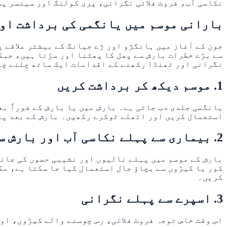
نکاسی آب، فروٹ فلائی نگرانی، پری کولنگ اور سینسر پر مبنی باغیچہ نظم شامل ہے۔ cs
بارانی موسم میں یانگمی کی برداشت او
جون کے آغاز میں ہانگژو اور ژے جیانگ کے بیشتر علاقے 
سے بڑے خطرات بارش سے پھل کا پھٹنا اور سڑنا ہیں، جبک
نگرانی اور ٹھنڈا رکھنے کے اقدامات ایک ساتھ چلنے چ
1. موسم دیکھ کر برداشت کریں
یانگمی جلدی دب جاتی ہے۔ بارش میں یا بارش کے فوراً ب
استعمال کریں اور اتھلے ٹوکرے رکھیں۔ بارش کے بعد پتے
2. بیماری سے پہلے نکاسی آب اور بارش سے بچاؤ
بارش کے موسم میں پہلے نالیوں اور نشیبی حصوں کی جانچ
کور یا کیڑوں سے بچاؤ جال استعمال کیا جا سکتا ہے، مگ
کریں۔
3. اسپرے سے پہلے نگرانی
اس وقت خاص توجہ فروٹ فلائی، رس چوسنے والے کیڑوں، او