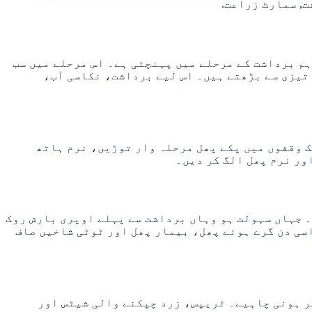
ہم برداشت کے مرحلے میں پہنچتی ہے۔ اس مرحلے میں سب
 تیزی سے بڑھتے ہیں۔ اس لیے برداشت، نکاسی آب،
ک وقفوں میں پکے پھل مرحلہ وار توڑیں، نرم ہاتھ
ور نرم پھل الگ کر دیں۔
۔ جہاں سہولت ہو وہاں برداشت سے پہلے اوپری بارش روک
سی دن گرے ہوئے پھل، بیمار پھل اور ٹوٹی شاخیں صاف
ر ہونی چاہیے۔ ٹریپس، زرد چپکنے والی شیٹس اور