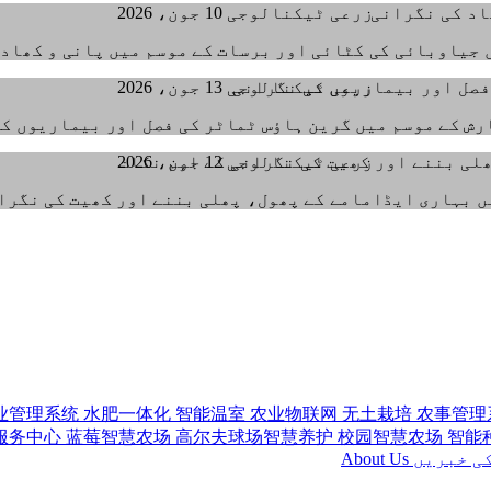
زرعی ٹیکنالوجی
10 جون، 2026
 جیاوبائی کی کٹائی اور برسات کے موسم میں پانی و کھاد 
زرعی ٹیکنالوجی
13 جون، 2026
رش کے موسم میں گرین ہاؤس ٹماٹر کی فصل اور بیماریوں ک
زرعی ٹیکنالوجی
12 جون، 2026
 بہاری ایڈامامے کے پھول، پھلی بننے اور کھیت کی نگرا
业管理系统
水肥一体化
智能温室
农业物联网
无土栽培
农事管理
服务中心
蓝莓智慧农场
高尔夫球场智慧养护
校园智慧农场
智能
ی خبریں
About Us