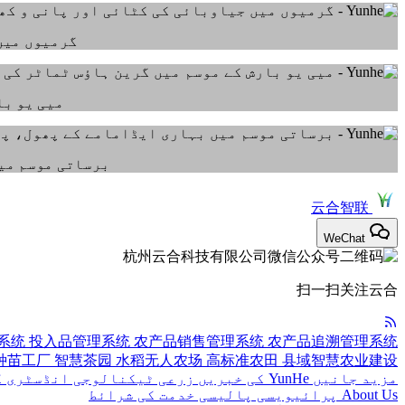
گرمیوں میں
میی یو با
برساتی موسم میں
云合智联
WeChat
扫一扫关注云合
系统
投入品管理系统
农产品销售管理系统
农产品追溯管理系统
种苗工厂
智慧茶园
水稻无人农场
高标准农田
县域智慧农业建设
مزید جانیں
YunHe کی خبریں
زرعی ٹیکنالوجی
انڈسٹری ک
About Us
پرائیویسی پالیسی
خدمت کی شرائط